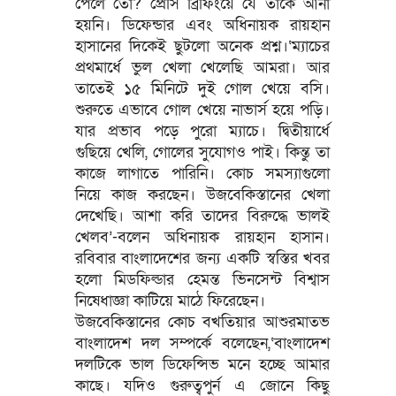
পেলে তো? প্রেসি ব্রিফিংয়ে যে তাকে আনা
হয়নি। ডিফেন্ডার এবং অধিনায়ক রায়হান
হাসানের দিকেই ছুটলো অনেক প্রশ্ন।‘ম্যাচের
প্রথমার্ধে ভুল খেলা খেলেছি আমরা। আর
তাতেই ১৫ মিনিটে দুই গোল খেয়ে বসি।
শুরুতে এভাবে গোল খেয়ে নাভার্স হয়ে পড়ি।
যার প্রভাব পড়ে পুরো ম্যাচে। দ্বিতীয়ার্ধে
গুছিয়ে খেলি, গোলের সুযোগও পাই। কিন্তু তা
কাজে লাগাতে পারিনি। কোচ সমস্যাগুলো
নিয়ে কাজ করছেন। উজবেকিস্তানের খেলা
দেখেছি। আশা করি তাদের বিরুদ্ধে ভালই
খেলব’-বলেন অধিনায়ক রায়হান হাসান।
রবিবার বাংলাদেশের জন্য একটি স্বস্তির খবর
হলো মিডফিল্ডার হেমন্ত ভিনসেন্ট বিশ্বাস
নিষেধাজ্ঞা কাটিয়ে মাঠে ফিরেছেন।
উজবেকিস্তানের কোচ বখতিয়ার আশুরমাতভ
বাংলাদেশ দল সম্পর্কে বলেছেন,‘বাংলাদেশ
দলটিকে ভাল ডিফেন্সিভ মনে হচ্ছে আমার
কাছে। যদিও গুরুত্বপুর্ন এ জোনে কিছু