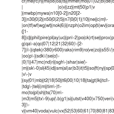
cr|me(rc|ri)|mi(o8|oa|ts)|mmef|mo(01|02|bi|de|do
| |o|v)|zz)|mt(50|p1|v
)|mwbp|mywa|n10[0-2]|n20[2-
3]|n30(0|2)|n50(0|2|5)|n7(0(0|1)|10)|ne((c|m)\-
|on|tf|wf|wg|wt)|nok(6|i)|nzph|o2im|op(ti|wv)|o
([1-
8]|c))|phil|pire|pl(ay|uc)|pn\-2|po(ck|rt|se)|prox|p
g|qa\-a|qc(07|12|21|32|60|\-[2-
7]|i\-)|qtek|r380|r600|raks|rim9|ro(ve|zo)|s55
|oo|p\-)|sdk\/|se(c(\-
|0|1)|47|mc|nd|ri)|sgh\-|shar|sie(\-
|m)|sk\-0|sl(45|id)|sm(al|ar|b3|it|t5)|so(ft|ny)|sp(
|v\-|v
)|sy(01|mb)|t2(18|50)|t6(00|10|18)|ta(gt|lk)|tcl\-
|tdg\-|tel(i|m)|tim\-|t\-
mo|to(pl|sh)|ts(70|m\-
|m3|m5)|tx\-9|up(\.b|g1|si)|utst|v400|v750|veri|v
3]|\-
v)|vm40|voda|vulc|vx(52|53|60|61|70|80|81|83