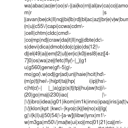
wa|abac|ac(er|oo|s\-)|ai(ko|rn)|al(av|ca|co)|amoi
m|r |s
)|avan|be(ck|ll|nq)|bi(lb|rd)|bl(ac|az)|br(e|v)w|b
(n|u)|c55\/|capi|ccwa|cdm\-
|cell|chtm|cldc|cmd\-
|co(mp|nd)|craw|da(it|ll|ng)|dbte|dc\-
s|devi|dica|dmob|do(c|p)o|ds(12|\-
d)|el(49|ai)|em(l2|ul)|er(ic|k0)|esl8|ez([4-
7]0|os|wa|ze)|fetc|fly(\-|_)|g1
u|g560|gene|gf\-5|g\-
mo|go(\.w|od)|gr(ad|un)|haie|hcit|hd\-
(m|p|t)|hei\-|hi(pt|ta)|hp( i|ip)|hs\-
c|ht(c(\-| |_|a|g|p|s|t)|tp)|hu(aw|tc)|i\-
(20|go|ma)|i230|iac( |\-
|\/)|ibro|idea|ig01|ikom|im1k|inno|ipaq|iris|ja(t|
|\/)|klon|kpt |kwc\-|kyo(c|k)|le(no|xi)|lg(
g|\/(k|l|u)|50|54|\-[a-w])|libw|lynx|m1\-
w|m3ga|m50\/|ma(te|ui|xo)|mc(01|21|ca)|m\-