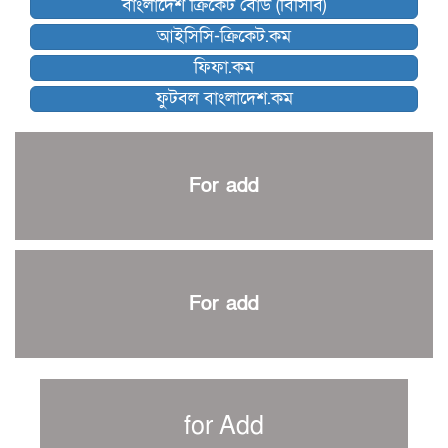
বাংলাদেশ ক্রিকেট বোর্ড (বিসিবি)
কিউট-ডিআরইউ দাবায় মোরসালিন চ্যাম্পিয়ন
আইসিসি-ক্রিকেট.কম
ব্রাদার্সকে হারিয়ে ফাইনালে মোহামেডান
ফিফা.কম
নেইমারকে নিয়েই বিশ্বকাপে ব্রাজিলের প্রাথমিক স্কোয়াড
ফুটবল বাংলাদেশ.কম
আর্জেন্টিনার ৫৫ সদস্যের প্রাথমিক দল ঘোষণা
পাকিস্তানের বিপক্ষে ঐতিহাসিক জয়ে ক্রীড়া প্রতিমন্ত্রীর অভিনন্দন
প্রথম টেস্টে পাকিস্তানকে ১০৪ রানে হারালো বাংলাদেশ
For add
শিরোপার আশা বাঁচিয়ে রাখলো ম্যানচেস্টার সিটি
৩৮৬ রানে অলআউট পাকিস্তান; ২৭ রানের লিড বাংলাদেশের
পুনরায় বিএসপিএ সভাপতি রেজওয়ান, সাধারণ সম্পাদক আনন্দ
শান্ত-মুমিনুলদের ব্যাটে প্রথম দিন বাংলাদেশের
For add
রোনালদোর আরেকটি বড় কীর্তি
প্রচার বিমুখ এক ক্রীড়া অন্তপ্রাণ সংগঠক
নতুন সভাপতি পাচ্ছে ক্রিকেটের আইন প্রণয়নকারী সংস্থা এমসিসি
সাফের হ্যাটট্রিক মিশনে থাইল্যান্ডের পথে আফঈদারা
for Add