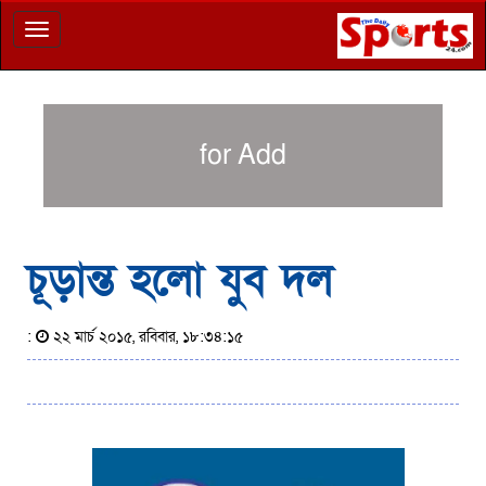
Toggle
navigation
for Add
চূড়ান্ত হলো যুব দল
:
২২ মার্চ ২০১৫, রবিবার, ১৮:৩৪:১৫