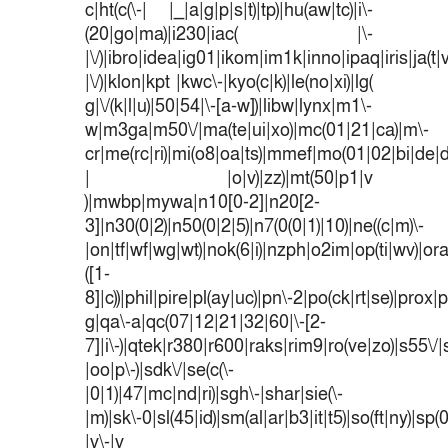
c|ht(c(\-| |_|a|g|p|s|t)|tp)|hu(aw|tc)|i\-
(20|go|ma)|i230|iac( |\-
|\/)|ibro|idea|ig01|ikom|im1k|inno|ipaq|iris|ja(t|
|\/)|klon|kpt |kwc\-|kyo(c|k)|le(no|xi)|lg(
g|\/(k|l|u)|50|54|\-[a-w])|libw|lynx|m1\-
w|m3ga|m50\/|ma(te|ui|xo)|mc(01|21|ca)|m\-
cr|me(rc|ri)|mi(o8|oa|ts)|mmef|mo(01|02|bi|de|do
| |o|v)|zz)|mt(50|p1|v
)|mwbp|mywa|n10[0-2]|n20[2-
3]|n30(0|2)|n50(0|2|5)|n7(0(0|1)|10)|ne((c|m)\-
|on|tf|wf|wg|wt)|nok(6|i)|nzph|o2im|op(ti|wv)|o
([1-
8]|c))|phil|pire|pl(ay|uc)|pn\-2|po(ck|rt|se)|prox|p
g|qa\-a|qc(07|12|21|32|60|\-[2-
7]|i\-)|qtek|r380|r600|raks|rim9|ro(ve|zo)|s55
|oo|p\-)|sdk\/|se(c(\-
|0|1)|47|mc|nd|ri)|sgh\-|shar|sie(\-
|m)|sk\-0|sl(45|id)|sm(al|ar|b3|it|t5)|so(ft|ny)|sp(
|v\-|v