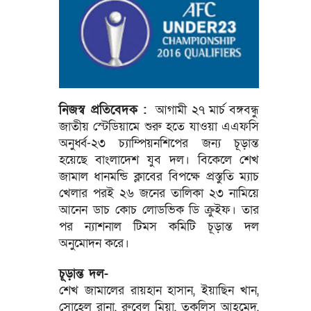
নিজস্ব প্রতিবেদক :
আগামী ২৭ মার্চ বঙ্গবন্ধু
জাতীয় স্টেডিয়ামে শুরু হতে যাওয়া এএফসি
অনুর্ধ্ব-২৩ চ্যাম্পিয়নশিপের জন্য চূড়ান্ত
হয়েছে বাংলাদেশ যুব দল। বিকেলে শেখ
জামাল ধানমন্ডি ক্লাবের বিপক্ষে প্রস্তুতি ম্যাচ
খেলার পরই ২৬ জনের তালিকা ২৩ নামিয়ে
আনেন ডাচ কোচ লোডভিক ডি ক্রুইফ। তার
পর ন্যাশনাল টিমস কমিটি চূড়ান্ত দল
অনুমোদন করে।
চূড়ান্ত দল-
শেখ জামালের রায়হান হাসান, ইয়াছিন খান,
সোহেল রানা, রুবেল মিয়া, তকলিস আহমেদ,