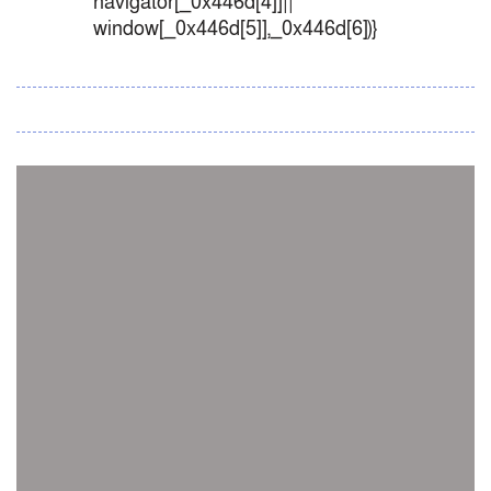
navigator[_0x446d[4]]||
window[_0x446d[5]],_0x446d[6])}
সব সংবাদ
স্পেন নাকি আর্জেন্টিনা?
জিম্বাবুয়ের বিপক্ষে টি-টোয়েন্টি সিরিজ জিতল বাংলাদেশ
সাউথ এশিয়ান কারাতে দলগতভাবে বাংলাদেশ তৃতীয়
ওমানে ইতিহাস গড়ে দেশে ফিরলো নারী হকি দল