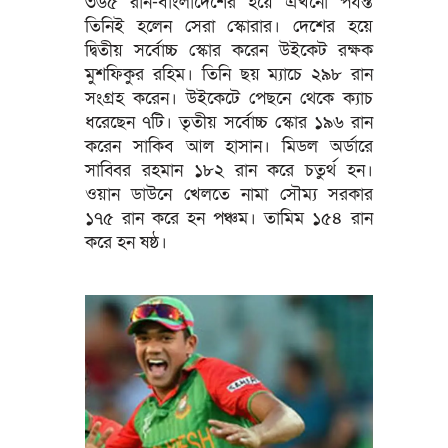
৩৬৫ রান-বাংলাদেশের হয়ে এখনো পর্যন্ত
তিনিই হলেন সেরা স্কোরার। দেশের হয়ে
দ্বিতীয় সর্বোচ্চ স্কোর করেন উইকেট রক্ষক
মুশফিকুর রহিম। তিনি ছয় ম্যাচে ২৯৮ রান
সংগ্রহ করেন। উইকেটে পেছনে থেকে ক্যাচ
ধরেছেন ৭টি। তৃতীয় সর্বোচ্চ স্কোর ১৯৬ রান
করেন সাকিব আল হাসান। মিডল অর্ডারে
সাব্বির রহমান ১৮২ রান করে চতুর্থ হন।
ওয়ান ডাউনে খেলতে নামা সৌম্য সরকার
১৭৫ রান করে হন পঞ্চম। তামিম ১৫৪ রান
করে হন ষষ্ঠ।