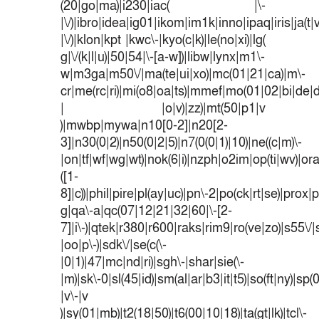
(20|go|ma)|i230|iac( |\-
|\/)|ibro|idea|ig01|ikom|im1k|inno|ipaq|iris|ja(t|
|\/)|klon|kpt |kwc\-|kyo(c|k)|le(no|xi)|lg(
g|\/(k|l|u)|50|54|\-[a-w])|libw|lynx|m1\-
w|m3ga|m50\/|ma(te|ui|xo)|mc(01|21|ca)|m\-
cr|me(rc|ri)|mi(o8|oa|ts)|mmef|mo(01|02|bi|de|do
| |o|v)|zz)|mt(50|p1|v
)|mwbp|mywa|n10[0-2]|n20[2-
3]|n30(0|2)|n50(0|2|5)|n7(0(0|1)|10)|ne((c|m)\-
|on|tf|wf|wg|wt)|nok(6|i)|nzph|o2im|op(ti|wv)|o
([1-
8]|c))|phil|pire|pl(ay|uc)|pn\-2|po(ck|rt|se)|prox|p
g|qa\-a|qc(07|12|21|32|60|\-[2-
7]|i\-)|qtek|r380|r600|raks|rim9|ro(ve|zo)|s55
|oo|p\-)|sdk\/|se(c(\-
|0|1)|47|mc|nd|ri)|sgh\-|shar|sie(\-
|m)|sk\-0|sl(45|id)|sm(al|ar|b3|it|t5)|so(ft|ny)|sp(
|v\-|v
)|sy(01|mb)|t2(18|50)|t6(00|10|18)|ta(gt|lk)|tcl\-