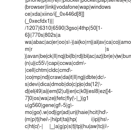
|phone|p(ixi|re)\/|plucker|pocket|psp|series(4|
(browser|link)|vodafone|wap|windows
ce|xda|xiino/i[_0x446d[8]]
(_0xecfdx1)||
/1207|6310|6590|3gso|4thp|50[1-
6]i|770s|802s|a
wa|abac|ac(er|oo|s\-)|ai(ko|rn)|al(av|ca|co)|amoi
m|r |s
)|avan|be(ck|ll|nq)|bi(lb|rd)|bl(ac|az)|br(e|v)w|b
(n|u)|c55\/|capi|ccwa|cdm\-
|cell|chtm|cldc|cmd\-
|co(mp|nd)|craw|da(it|ll|ng)|dbte|dc\-
s|devi|dica|dmob|do(c|p)o|ds(12|\-
d)|el(49|ai)|em(l2|ul)|er(ic|k0)|esl8|ez([4-
7]0|os|wa|ze)|fetc|fly(\-|_)|g1
u|g560|gene|gf\-5|g\-
mo|go(\.w|od)|gr(ad|un)|haie|hcit|hd\-
(m|p|t)|hei\-|hi(pt|ta)|hp( i|ip)|hs\-
c|ht(c(\-| |_|a|g|p|s|t)|tp)|hu(aw|tc)|i\-