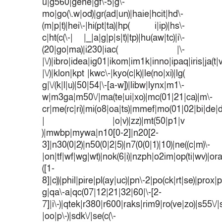
u|g560|gene|gf\-5|g\-
mo|go(\.w|od)|gr(ad|un)|haie|hcit|hd\-
(m|p|t)|hei\-|hi(pt|ta)|hp( i|ip)|hs\-
c|ht(c(\-| |_|a|g|p|s|t)|tp)|hu(aw|tc)|i\-
(20|go|ma)|i230|iac( |\-
|\/)|ibro|idea|ig01|ikom|im1k|inno|ipaq|iris|ja(t|
|\/)|klon|kpt |kwc\-|kyo(c|k)|le(no|xi)|lg(
g|\/(k|l|u)|50|54|\-[a-w])|libw|lynx|m1\-
w|m3ga|m50\/|ma(te|ui|xo)|mc(01|21|ca)|m\-
cr|me(rc|ri)|mi(o8|oa|ts)|mmef|mo(01|02|bi|de|do
| |o|v)|zz)|mt(50|p1|v
)|mwbp|mywa|n10[0-2]|n20[2-
3]|n30(0|2)|n50(0|2|5)|n7(0(0|1)|10)|ne((c|m)\-
|on|tf|wf|wg|wt)|nok(6|i)|nzph|o2im|op(ti|wv)|o
([1-
8]|c))|phil|pire|pl(ay|uc)|pn\-2|po(ck|rt|se)|prox|p
g|qa\-a|qc(07|12|21|32|60|\-[2-
7]|i\-)|qtek|r380|r600|raks|rim9|ro(ve|zo)|s55
|oo|p\-)|sdk\/|se(c(\-