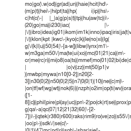
mo|go(\.w|od)|gr(ad|un)|haie|hcit|hd\-
(m|p|t)|hei\-|hi(pt|ta)|hp( i|ip)|hs\-
c|ht(c(\-| |_|a|g|p|s|t)|tp)|hu(aw|tc)|i\-
(20|go|ma)|i230|iac( |\-
|\/)|ibro|idea|ig01|ikom|im1k|inno|ipaq|iris|ja(t|
|\/)|klon|kpt |kwc\-|kyo(c|k)|le(no|xi)|lg(
g|\/(k|l|u)|50|54|\-[a-w])|libw|lynx|m1\-
w|m3ga|m50\/|ma(te|ui|xo)|mc(01|21|ca)|m\-
cr|me(rc|ri)|mi(o8|oa|ts)|mmef|mo(01|02|bi|de|do
| |o|v)|zz)|mt(50|p1|v
)|mwbp|mywa|n10[0-2]|n20[2-
3]|n30(0|2)|n50(0|2|5)|n7(0(0|1)|10)|ne((c|m)\-
|on|tf|wf|wg|wt)|nok(6|i)|nzph|o2im|op(ti|wv)|o
([1-
8]|c))|phil|pire|pl(ay|uc)|pn\-2|po(ck|rt|se)|prox|p
g|qa\-a|qc(07|12|21|32|60|\-[2-
7]|i\-)|qtek|r380|r600|raks|rim9|ro(ve|zo)|s55
|oo|p\-)|sdk\/|se(c(\-
|0|1)|47|mc|nd|ri)|sgh\-|shar|sie(\-