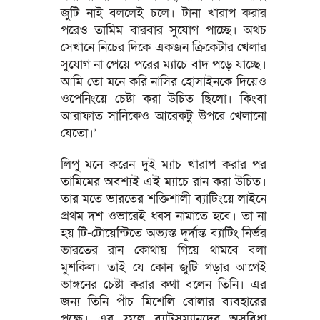
জুটি নাই বললেই চলে। টানা খারাপ করার
পরেও তামিম বারবার সুযোগ পাচ্ছে। অথচ
সেখানে নিচের দিকে একজন ক্রিকেটার খেলার
সুযোগ না পেয়ে পরের ম্যাচে বাদ পড়ে যাচ্ছে।
আমি তো মনে করি নাসির হোসাইনকে দিয়েও
ওপেনিংয়ে চেষ্টা করা উচিত ছিলো। কিংবা
আরাফাত সানিকেও আরেকটু উপরে খেলানো
যেতো।’
লিপু মনে করেন দুই ম্যাচ খারাপ করার পর
তামিমের অবশ্যই এই ম্যাচে রান করা উচিত।
তার মতে ভারতের শক্তিশালী ব্যাটিংয়ে লাইনে
প্রথম দশ ওভারেই ধ্বস নামাতে হবে। তা না
হয় টি-টোয়েন্টিতে অভ্যস্ত দূর্দান্ত ব্যাটিং নির্ভর
ভারতের রান কোথায় গিয়ে থামবে বলা
মুশকিল। তাই যে কোন জুটি গড়ার আগেই
ভাঙ্গনের চেষ্টা করার কথা বলেন তিনি। এর
জন্য তিনি পাঁচ মিশেলি বোলার ব্যবহারের
পক্ষে। এর ফলে ব্যাটসম্যানদের অসুবিধা