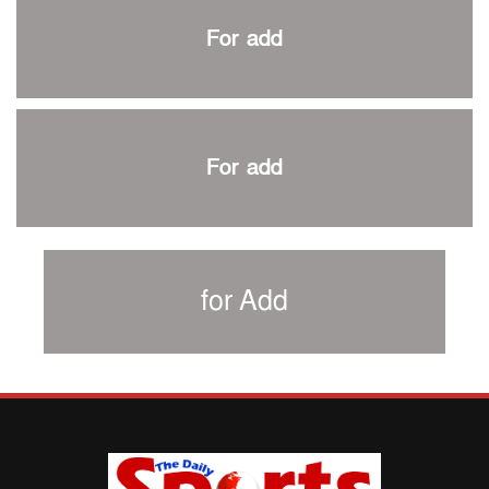
প্রথম টেস্টে পাকিস্তানকে ১০৪ রানে হারালো বাংলাদেশ
For add
শিরোপার আশা বাঁচিয়ে রাখলো ম্যানচেস্টার সিটি
৩৮৬ রানে অলআউট পাকিস্তান; ২৭ রানের লিড বাংলাদেশের
পুনরায় বিএসপিএ সভাপতি রেজওয়ান, সাধারণ সম্পাদক আনন্দ
শান্ত-মুমিনুলদের ব্যাটে প্রথম দিন বাংলাদেশের
For add
রোনালদোর আরেকটি বড় কীর্তি
প্রচার বিমুখ এক ক্রীড়া অন্তপ্রাণ সংগঠক
নতুন সভাপতি পাচ্ছে ক্রিকেটের আইন প্রণয়নকারী সংস্থা এমসিসি
সাফের হ্যাটট্রিক মিশনে থাইল্যান্ডের পথে আফঈদারা
for Add
নিউজিল্যান্ড টেস্ট দলে ফক্সক্রফট
বায়ার্নকে বিদায় করে ফাইনালে পিএসজি
আগামী বছর থেকে শিক্ষাক্ষেত্রে খেলাধুলা বাধ্যতামূলক করা হবে:
ক্রীড়া প্রতিমন্ত্রী
পাকিস্তানের বিপক্ষে টেস্টের আগে বাংলাদেশের প্রস্তুতি নিয়ে