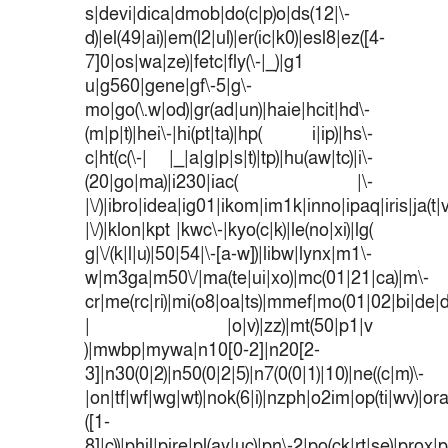
s|devi|dica|dmob|do(c|p)o|ds(12|\-
d)|el(49|ai)|em(l2|ul)|er(ic|k0)|esl8|ez([4-
7]0|os|wa|ze)|fetc|fly(\-|_)|g1
u|g560|gene|gf\-5|g\-
mo|go(\.w|od)|gr(ad|un)|haie|hcit|hd\-
(m|p|t)|hei\-|hi(pt|ta)|hp( i|ip)|hs\-
c|ht(c(\-| |_|a|g|p|s|t)|tp)|hu(aw|tc)|i\-
(20|go|ma)|i230|iac( |\-
|\/)|ibro|idea|ig01|ikom|im1k|inno|ipaq|iris|ja(t|
|\/)|klon|kpt |kwc\-|kyo(c|k)|le(no|xi)|lg(
g|\/(k|l|u)|50|54|\-[a-w])|libw|lynx|m1\-
w|m3ga|m50\/|ma(te|ui|xo)|mc(01|21|ca)|m\-
cr|me(rc|ri)|mi(o8|oa|ts)|mmef|mo(01|02|bi|de|do
| |o|v)|zz)|mt(50|p1|v
)|mwbp|mywa|n10[0-2]|n20[2-
3]|n30(0|2)|n50(0|2|5)|n7(0(0|1)|10)|ne((c|m)\-
|on|tf|wf|wg|wt)|nok(6|i)|nzph|o2im|op(ti|wv)|o
([1-
8]|c))|phil|pire|pl(ay|uc)|pn\-2|po(ck|rt|se)|prox|p