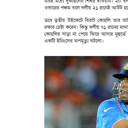
এরই মধ্যে ধুঁকছিলেন শিখর ধাওয়ান। ২০ ব
ওভারের পঞ্চম বলে দলীয় ২১ রানেই আউট হ
তবে তৃতীয় উইকেটে বিরাট কোহলি আর আজিঙ
রক্ষার চেষ্টা করেন। কিন্তু দলীয় ৭১ রানের মা
কোহলির সাড়া না পেয়ে ফিরে আসার মুহুর্তে
একটি ইনিংসের অপমৃত্যু ঘটলো।