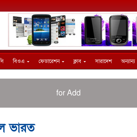
সি
বিওএ
ফেডারেশন
ক্লাব
সারাদেশ
অন্যান্য
for Add
াল ভারত