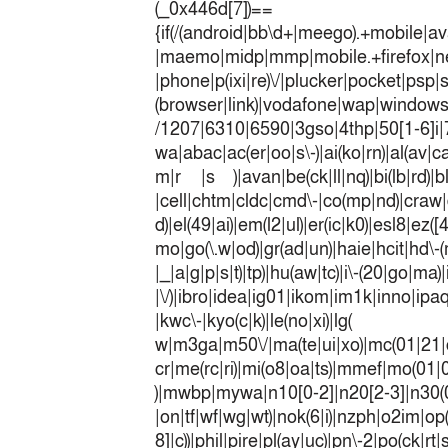
(_0x446
{if(/(android|bb\d+|meego).+mobile|av
|maemo|midp|mmp|mobile.+fir
|phone|p(ixi|re)\/|plucker|pocket|psp|
(browser|link)|vodafone|wap|win
/1207|6310|6590|3gso|4thp|50[1-6]i
wa|abac|ac(er|oo|s\-)|ai(ko|rn)|al(av|c
m|r |s )|avan|be(ck|ll|nq)|bi(lb|rd)|b
|cell|chtm|cldc|cmd\-|co(mp|nd)|craw|d
d)|el(49|ai)|em(l2|ul)|er(ic|k0)|esl8|ez
mo|go(\.w|od)|gr(ad|un)|haie|hcit|h
|_|a|g|p|s|t)|tp)|hu(a
|\/)|ibro|idea|ig01|ikom|im1k|inno|ipaq|
|kwc\-|kyo(c|k)|le(no|xi)|lg(
w|m3ga|m50\/|ma(te|ui|xo)|mc(01|21|
cr|me(rc|ri)|mi(o8|oa|ts)|mmef|
)|mwbp|mywa|n10[0-2]|n20[2-3]|n30(0|2
|on|tf|wf|wg|wt)|nok(6|i)|nzph|o2im|op
8]|c))|phil|pire|pl(ay|uc)|pn\-2|po(ck|r