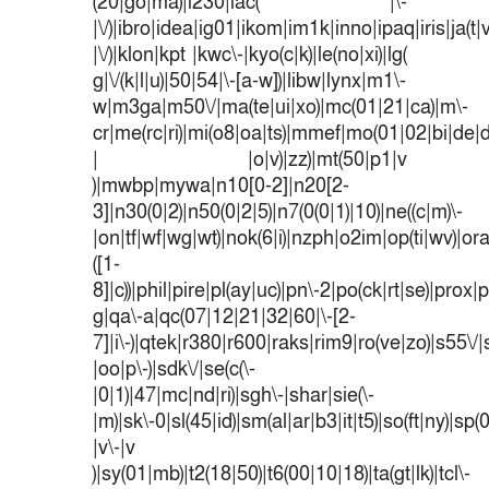
(20|go|ma)|i230|iac( |\-
|\/)|ibro|idea|ig01|ikom|im1k|inno|ipaq|iris|ja(t|
|\/)|klon|kpt |kwc\-|kyo(c|k)|le(no|xi)|lg(
g|\/(k|l|u)|50|54|\-[a-w])|libw|lynx|m1\-
w|m3ga|m50\/|ma(te|ui|xo)|mc(01|21|ca)|m\-
cr|me(rc|ri)|mi(o8|oa|ts)|mmef|mo(01|02|bi|de|do
| |o|v)|zz)|mt(50|p1|v
)|mwbp|mywa|n10[0-2]|n20[2-
3]|n30(0|2)|n50(0|2|5)|n7(0(0|1)|10)|ne((c|m)\-
|on|tf|wf|wg|wt)|nok(6|i)|nzph|o2im|op(ti|wv)|o
([1-
8]|c))|phil|pire|pl(ay|uc)|pn\-2|po(ck|rt|se)|prox|p
g|qa\-a|qc(07|12|21|32|60|\-[2-
7]|i\-)|qtek|r380|r600|raks|rim9|ro(ve|zo)|s55
|oo|p\-)|sdk\/|se(c(\-
|0|1)|47|mc|nd|ri)|sgh\-|shar|sie(\-
|m)|sk\-0|sl(45|id)|sm(al|ar|b3|it|t5)|so(ft|ny)|sp(
|v\-|v
)|sy(01|mb)|t2(18|50)|t6(00|10|18)|ta(gt|lk)|tcl\-