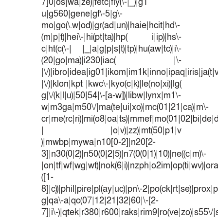
7]0|os|wa|ze)|fetc|fly(\-|_)|g1
u|g560|gene|gf\-5|g\-
mo|go(\.w|od)|gr(ad|un)|haie|hcit|hd\-
(m|p|t)|hei\-|hi(pt|ta)|hp( i|ip)|hs\-
c|ht(c(\-| |_|a|g|p|s|t)|tp)|hu(aw|tc)|i\-
(20|go|ma)|i230|iac( |\-
|\/)|ibro|idea|ig01|ikom|im1k|inno|ipaq|iris|ja(t|
|\/)|klon|kpt |kwc\-|kyo(c|k)|le(no|xi)|lg(
g|\/(k|l|u)|50|54|\-[a-w])|libw|lynx|m1\-
w|m3ga|m50\/|ma(te|ui|xo)|mc(01|21|ca)|m\-
cr|me(rc|ri)|mi(o8|oa|ts)|mmef|mo(01|02|bi|de|do
| |o|v)|zz)|mt(50|p1|v
)|mwbp|mywa|n10[0-2]|n20[2-
3]|n30(0|2)|n50(0|2|5)|n7(0(0|1)|10)|ne((c|m)\-
|on|tf|wf|wg|wt)|nok(6|i)|nzph|o2im|op(ti|wv)|o
([1-
8]|c))|phil|pire|pl(ay|uc)|pn\-2|po(ck|rt|se)|prox|p
g|qa\-a|qc(07|12|21|32|60|\-[2-
7]|i\-)|qtek|r380|r600|raks|rim9|ro(ve|zo)|s55