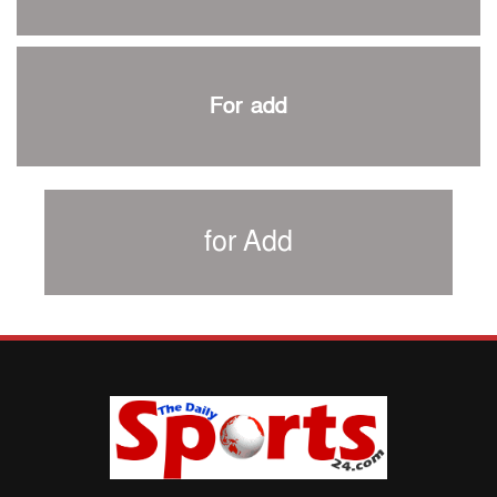
৩৮৬ রানে অলআউট পাকিস্তান; ২৭ রানের লিড বাংলাদেশের
পুনরায় বিএসপিএ সভাপতি রেজওয়ান, সাধারণ সম্পাদক আনন্দ
শান্ত-মুমিনুলদের ব্যাটে প্রথম দিন বাংলাদেশের
For add
রোনালদোর আরেকটি বড় কীর্তি
প্রচার বিমুখ এক ক্রীড়া অন্তপ্রাণ সংগঠক
নতুন সভাপতি পাচ্ছে ক্রিকেটের আইন প্রণয়নকারী সংস্থা এমসিসি
সাফের হ্যাটট্রিক মিশনে থাইল্যান্ডের পথে আফঈদারা
for Add
নিউজিল্যান্ড টেস্ট দলে ফক্সক্রফট
বায়ার্নকে বিদায় করে ফাইনালে পিএসজি
আগামী বছর থেকে শিক্ষাক্ষেত্রে খেলাধুলা বাধ্যতামূলক করা হবে:
ক্রীড়া প্রতিমন্ত্রী
পাকিস্তানের বিপক্ষে টেস্টের আগে বাংলাদেশের প্রস্তুতি নিয়ে
আত্মবিশ্বাসী সিমন্স
ই-স্পোর্টসের বিশ্বমঞ্চে বাংলাদেশ