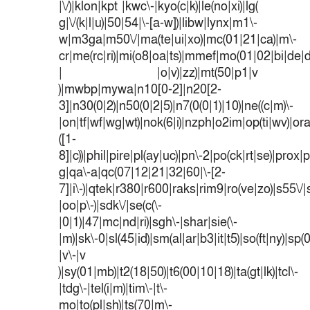
|\/)|klon|kpt |kwc\-|kyo(c|k)|le(no|xi)|lg(
g|\/(k|l|u)|50|54|\-[a-w])|libw|lynx|m1\-
w|m3ga|m50\/|ma(te|ui|xo)|mc(01|21|ca)|m\-
cr|me(rc|ri)|mi(o8|oa|ts)|mmef|mo(01|02|bi|de|do
| |o|v)|zz)|mt(50|p1|v
)|mwbp|mywa|n10[0-2]|n20[2-
3]|n30(0|2)|n50(0|2|5)|n7(0(0|1)|10)|ne((c|m)\-
|on|tf|wf|wg|wt)|nok(6|i)|nzph|o2im|op(ti|wv)|o
([1-
8]|c))|phil|pire|pl(ay|uc)|pn\-2|po(ck|rt|se)|prox|p
g|qa\-a|qc(07|12|21|32|60|\-[2-
7]|i\-)|qtek|r380|r600|raks|rim9|ro(ve|zo)|s55
|oo|p\-)|sdk\/|se(c(\-
|0|1)|47|mc|nd|ri)|sgh\-|shar|sie(\-
|m)|sk\-0|sl(45|id)|sm(al|ar|b3|it|t5)|so(ft|ny)|sp(
|v\-|v
)|sy(01|mb)|t2(18|50)|t6(00|10|18)|ta(gt|lk)|tcl\-
|tdg\-|tel(i|m)|tim\-|t\-
mo|to(pl|sh)|ts(70|m\-