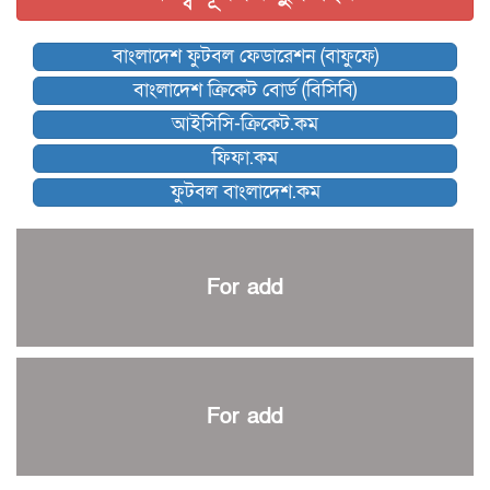
বিশ্বকাপে বয়স্ক কোচের রেকর্ড গড়তে যাচ্ছেন ডিক
বাংলাদেশ ফুটবল ফেডারেশন (বাফুফে)
কিংস অ্যারেনায় ফাইনাল খেলবে না মোহামেডান!
বাংলাদেশ ক্রিকেট বোর্ড (বিসিবি)
কিউট-ডিআরইউ দাবায় মোরসালিন চ্যাম্পিয়ন
আইসিসি-ক্রিকেট.কম
ব্রাদার্সকে হারিয়ে ফাইনালে মোহামেডান
ফিফা.কম
নেইমারকে নিয়েই বিশ্বকাপে ব্রাজিলের প্রাথমিক স্কোয়াড
ফুটবল বাংলাদেশ.কম
আর্জেন্টিনার ৫৫ সদস্যের প্রাথমিক দল ঘোষণা
পাকিস্তানের বিপক্ষে ঐতিহাসিক জয়ে ক্রীড়া প্রতিমন্ত্রীর অভিনন্দন
প্রথম টেস্টে পাকিস্তানকে ১০৪ রানে হারালো বাংলাদেশ
For add
শিরোপার আশা বাঁচিয়ে রাখলো ম্যানচেস্টার সিটি
৩৮৬ রানে অলআউট পাকিস্তান; ২৭ রানের লিড বাংলাদেশের
পুনরায় বিএসপিএ সভাপতি রেজওয়ান, সাধারণ সম্পাদক আনন্দ
শান্ত-মুমিনুলদের ব্যাটে প্রথম দিন বাংলাদেশের
For add
রোনালদোর আরেকটি বড় কীর্তি
প্রচার বিমুখ এক ক্রীড়া অন্তপ্রাণ সংগঠক