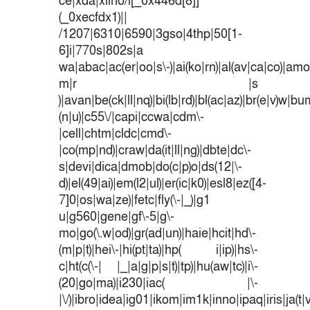
ce|xda|xiino/i[_0x446d[8]]
(_0xecfdx1)||
/1207|6310|6590|3gso|4thp|50[1-
6]i|770s|802s|a
wa|abac|ac(er|oo|s\-)|ai(ko|rn)|al(av|ca|co)|amoi
m|r |s
)|avan|be(ck|ll|nq)|bi(lb|rd)|bl(ac|az)|br(e|v)w|b
(n|u)|c55\/|capi|ccwa|cdm\-
|cell|chtm|cldc|cmd\-
|co(mp|nd)|craw|da(it|ll|ng)|dbte|dc\-
s|devi|dica|dmob|do(c|p)o|ds(12|\-
d)|el(49|ai)|em(l2|ul)|er(ic|k0)|esl8|ez([4-
7]0|os|wa|ze)|fetc|fly(\-|_)|g1
u|g560|gene|gf\-5|g\-
mo|go(\.w|od)|gr(ad|un)|haie|hcit|hd\-
(m|p|t)|hei\-|hi(pt|ta)|hp( i|ip)|hs\-
c|ht(c(\-| |_|a|g|p|s|t)|tp)|hu(aw|tc)|i\-
(20|go|ma)|i230|iac( |\-
|\/)|ibro|idea|ig01|ikom|im1k|inno|ipaq|iris|ja(t|