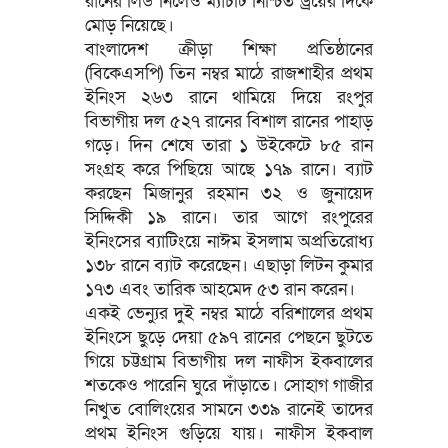
রানের লিড নিলেও ম্যাচটি নিশ্চিত ড্রয়ের দিকে
মোড় নিয়েছে।
বাংলাদেশ ক্রীড়া শিক্ষা প্রতিষ্ঠানের
(বিকেএসপি) তিন নম্বর মাঠে রাজশাহীর প্রথম
ইনিংস ২৬৩ রানে থামিয়ে দিয়ে রংপুর
বিভাগীয় দল ৫২৭ রানের বিশাল রানের পাহাড়
গড়ে। দিন শেষে তারা ১ উইকেটে ৮৫ রান
সংগ্রহ করে পিছিয়ে আছে ১৭৯ রানে। ব্যাট
করছেন মিজানুর রহমান ৩২ ও জুনায়েদ
সিদ্দিকী ১৯ রানে। তার আগে রংপুরের
ইনিংসের ব্যাটিংয়ে নাঈম ইসলাম অপ্রতিরোধ্য
১৩৮ রানে ব্যাট করেছেন। এছাড়া লিটন কুমার
১৭৩ এবং তারিক আহমেদ ৫৩ রান করেন।
একই ভেন্যুর দুই নম্বর মাঠে বরিশালের প্রথম
ইনিংসে ছুড়ে দেয়া ৫৯৭ রানের পেছনে ছুটতে
গিয়ে চট্টগ্রাম বিভাগীয় দল নাফীস ইকবালের
শতকেও পারেনি ঘুরে দাঁড়াতে। সোহাগ গাজীর
নিখুত বোলিংয়ের সামনে ৩৩৯ রানেই তাদের
প্রথম ইনিংস গুড়িয়ে যায়। নাফীস ইকবাল