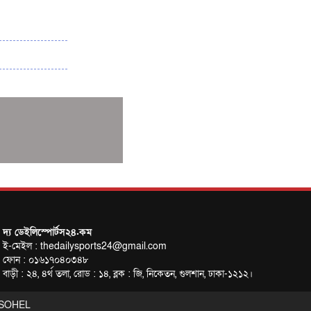
বাংলাদেশ-নিউজিল্যান্ড মুখোমুখি
সানিয়ায় এশিয়ান বিচ গেমস শুরু
দ্য ডেইলিস্পোর্টস২৪.কম
ই-মেইল : thedailysports24@gmail.com
ফোন : ০১৬১৭০৪০৩৪৮
বাড়ী : ২৪, ৪র্থ তলা, রোড : ১৪, ব্লক : জি, নিকেতন, গুলশান, ঢাকা-১২১২।
SOHEL