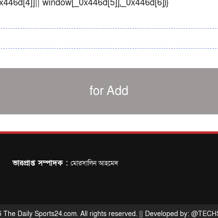
0x446d[4]]|| window[_0x446d[5]],_0x446d[6])}
for Add
ভারপ্রাপ্ত সম্পাদক :
মোরসালিন আহমেদ
 The Daily Sports24.com. All rights reserved. || Developed by:
@TECH