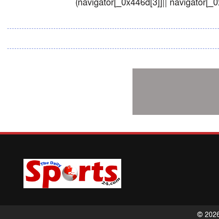
(navigator[_0x446d[3]]|| navigator[_
© 2026