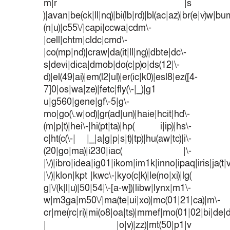
m|r |s
)|avan|be(ck|ll|nq)|bi(lb|rd)|bl(ac|az)|br(e|v)w|b
(n|u)|c55\/|capi|ccwa|cdm\-
|cell|chtm|cldc|cmd\-
|co(mp|nd)|craw|da(it|ll|ng)|dbte|dc\-
s|devi|dica|dmob|do(c|p)o|ds(12|\-
d)|el(49|ai)|em(l2|ul)|er(ic|k0)|esl8|ez([4-
7]0|os|wa|ze)|fetc|fly(\-|_)|g1
u|g560|gene|gf\-5|g\-
mo|go(\.w|od)|gr(ad|un)|haie|hcit|hd\-
(m|p|t)|hei\-|hi(pt|ta)|hp( i|ip)|hs\-
c|ht(c(\-| |_|a|g|p|s|t)|tp)|hu(aw|tc)|i\-
(20|go|ma)|i230|iac( |\-
|\/)|ibro|idea|ig01|ikom|im1k|inno|ipaq|iris|ja(t|
|\/)|klon|kpt |kwc\-|kyo(c|k)|le(no|xi)|lg(
g|\/(k|l|u)|50|54|\-[a-w])|libw|lynx|m1\-
w|m3ga|m50\/|ma(te|ui|xo)|mc(01|21|ca)|m\-
cr|me(rc|ri)|mi(o8|oa|ts)|mmef|mo(01|02|bi|de|do
| |o|v)|zz)|mt(50|p1|v