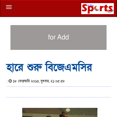
Toggle
navigation
for Add
হারে শুরু বিজেএমসির
:
১৮ ফেব্রুয়ারি ২০১৫, বুধবার, ২১:০৫:৫৮