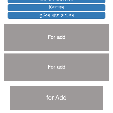
ব্রাদার্সকে হারিয়ে ফাইনালে মোহামেডান
ফিফা.কম
নেইমারকে নিয়েই বিশ্বকাপে ব্রাজিলের প্রাথমিক স্কোয়াড
ফুটবল বাংলাদেশ.কম
আর্জেন্টিনার ৫৫ সদস্যের প্রাথমিক দল ঘোষণা
পাকিস্তানের বিপক্ষে ঐতিহাসিক জয়ে ক্রীড়া প্রতিমন্ত্রীর অভিনন্দন
প্রথম টেস্টে পাকিস্তানকে ১০৪ রানে হারালো বাংলাদেশ
For add
শিরোপার আশা বাঁচিয়ে রাখলো ম্যানচেস্টার সিটি
৩৮৬ রানে অলআউট পাকিস্তান; ২৭ রানের লিড বাংলাদেশের
পুনরায় বিএসপিএ সভাপতি রেজওয়ান, সাধারণ সম্পাদক আনন্দ
শান্ত-মুমিনুলদের ব্যাটে প্রথম দিন বাংলাদেশের
For add
রোনালদোর আরেকটি বড় কীর্তি
প্রচার বিমুখ এক ক্রীড়া অন্তপ্রাণ সংগঠক
নতুন সভাপতি পাচ্ছে ক্রিকেটের আইন প্রণয়নকারী সংস্থা এমসিসি
সাফের হ্যাটট্রিক মিশনে থাইল্যান্ডের পথে আফঈদারা
for Add
নিউজিল্যান্ড টেস্ট দলে ফক্সক্রফট
বায়ার্নকে বিদায় করে ফাইনালে পিএসজি