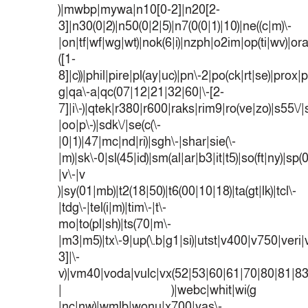
)|mwbp|mywa|n10[0-2]|n20[2-
3]|n30(0|2)|n50(0|2|5)|n7(0(0|1)|10)|ne((c|m)\-
|on|tf|wf|wg|wt)|nok(6|i)|nzph|o2im|op(ti|wv)|o
([1-
8]|c))|phil|pire|pl(ay|uc)|pn\-2|po(ck|rt|se)|prox|p
g|qa\-a|qc(07|12|21|32|60|\-[2-
7]|i\-)|qtek|r380|r600|raks|rim9|ro(ve|zo)|s55
|oo|p\-)|sdk\/|se(c(\-
|0|1)|47|mc|nd|ri)|sgh\-|shar|sie(\-
|m)|sk\-0|sl(45|id)|sm(al|ar|b3|it|t5)|so(ft|ny)|sp(
|v\-|v
)|sy(01|mb)|t2(18|50)|t6(00|10|18)|ta(gt|lk)|tcl\-
|tdg\-|tel(i|m)|tim\-|t\-
mo|to(pl|sh)|ts(70|m\-
|m3|m5)|tx\-9|up(\.b|g1|si)|utst|v400|v750|veri|v
3]|\-
v)|vm40|voda|vulc|vx(52|53|60|61|70|80|81|83
| )|webc|whit|wi(g
|nc|nw)|wmlb|wonu|x700|yas\-