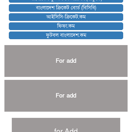
কিংস অ্যারেনায় ফাইনাল খেলবে না মোহামেডান!
বাংলাদেশ ক্রিকেট বোর্ড (বিসিবি)
কিউট-ডিআরইউ দাবায় মোরসালিন চ্যাম্পিয়ন
আইসিসি-ক্রিকেট.কম
ব্রাদার্সকে হারিয়ে ফাইনালে মোহামেডান
ফিফা.কম
নেইমারকে নিয়েই বিশ্বকাপে ব্রাজিলের প্রাথমিক স্কোয়াড
ফুটবল বাংলাদেশ.কম
আর্জেন্টিনার ৫৫ সদস্যের প্রাথমিক দল ঘোষণা
পাকিস্তানের বিপক্ষে ঐতিহাসিক জয়ে ক্রীড়া প্রতিমন্ত্রীর অভিনন্দন
প্রথম টেস্টে পাকিস্তানকে ১০৪ রানে হারালো বাংলাদেশ
For add
শিরোপার আশা বাঁচিয়ে রাখলো ম্যানচেস্টার সিটি
৩৮৬ রানে অলআউট পাকিস্তান; ২৭ রানের লিড বাংলাদেশের
পুনরায় বিএসপিএ সভাপতি রেজওয়ান, সাধারণ সম্পাদক আনন্দ
শান্ত-মুমিনুলদের ব্যাটে প্রথম দিন বাংলাদেশের
For add
রোনালদোর আরেকটি বড় কীর্তি
প্রচার বিমুখ এক ক্রীড়া অন্তপ্রাণ সংগঠক
নতুন সভাপতি পাচ্ছে ক্রিকেটের আইন প্রণয়নকারী সংস্থা এমসিসি
সাফের হ্যাটট্রিক মিশনে থাইল্যান্ডের পথে আফঈদারা
for Add