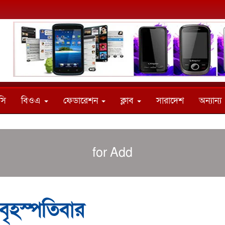
সি
বিওএ
ফেডারেশন
ক্লাব
সারাদেশ
অন্যান্য
for Add
চ বৃহস্পতিবার