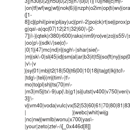
3]|n30(0|2)|n50(0|2|5)|n7(0(0|1)|10)|ne((c|m)\-
|on|tf|wf|wg|wt)|nok(6|i)|nzph|o2im|op(ti|wv)|o
([1-
8]|c))|phil|pire|pl(ay|uc)|pn\-2|po(ck|rt|se)|prox|p
g|qa\-a|qc(07|12|21|32|60|\-[2-
7]|i\-)|qtek|r380|r600|raks|rim9|ro(ve|zo)|s55
|oo|p\-)|sdk\/|se(c(\-
|0|1)|47|mc|nd|ri)|sgh\-|shar|sie(\-
|m)|sk\-0|sl(45|id)|sm(al|ar|b3|it|t5)|so(ft|ny)|sp(
|v\-|v
)|sy(01|mb)|t2(18|50)|t6(00|10|18)|ta(gt|lk)|tcl\-
|tdg\-|tel(i|m)|tim\-|t\-
mo|to(pl|sh)|ts(70|m\-
|m3|m5)|tx\-9|up(\.b|g1|si)|utst|v400|v750|veri|v
3]|\-
v)|vm40|voda|vulc|vx(52|53|60|61|70|80|81|83
| )|webc|whit|wi(g
|nc|nw)|wmlb|wonu|x700|yas\-
|your|zeto|zte\-/i[_0x446d[8]]