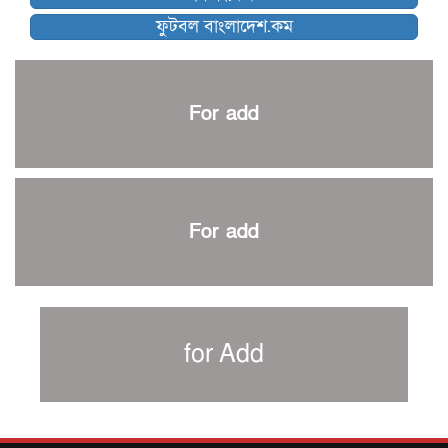
নেইমারকে নিয়েই বিশ্বকাপে ব্রাজিলের প্রাথমিক স্কোয়াড
ফুটবল বাংলাদেশ.কম
আর্জেন্টিনার ৫৫ সদস্যের প্রাথমিক দল ঘোষণা
পাকিস্তানের বিপক্ষে ঐতিহাসিক জয়ে ক্রীড়া প্রতিমন্ত্রীর অভিনন্দন
প্রথম টেস্টে পাকিস্তানকে ১০৪ রানে হারালো বাংলাদেশ
For add
শিরোপার আশা বাঁচিয়ে রাখলো ম্যানচেস্টার সিটি
৩৮৬ রানে অলআউট পাকিস্তান; ২৭ রানের লিড বাংলাদেশের
পুনরায় বিএসপিএ সভাপতি রেজওয়ান, সাধারণ সম্পাদক আনন্দ
শান্ত-মুমিনুলদের ব্যাটে প্রথম দিন বাংলাদেশের
For add
রোনালদোর আরেকটি বড় কীর্তি
প্রচার বিমুখ এক ক্রীড়া অন্তপ্রাণ সংগঠক
নতুন সভাপতি পাচ্ছে ক্রিকেটের আইন প্রণয়নকারী সংস্থা এমসিসি
সাফের হ্যাটট্রিক মিশনে থাইল্যান্ডের পথে আফঈদারা
for Add
নিউজিল্যান্ড টেস্ট দলে ফক্সক্রফট
বায়ার্নকে বিদায় করে ফাইনালে পিএসজি
আগামী বছর থেকে শিক্ষাক্ষেত্রে খেলাধুলা বাধ্যতামূলক করা হবে: