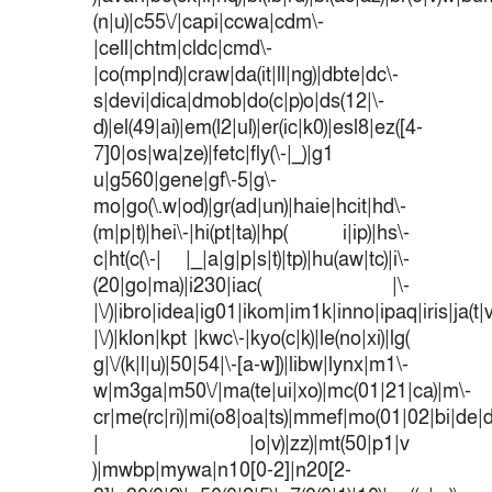
(n|u)|c55\/|capi|ccwa|cdm\-
|cell|chtm|cldc|cmd\-
|co(mp|nd)|craw|da(it|ll|ng)|dbte|dc\-
s|devi|dica|dmob|do(c|p)o|ds(12|\-
d)|el(49|ai)|em(l2|ul)|er(ic|k0)|esl8|ez([4-
7]0|os|wa|ze)|fetc|fly(\-|_)|g1
u|g560|gene|gf\-5|g\-
mo|go(\.w|od)|gr(ad|un)|haie|hcit|hd\-
(m|p|t)|hei\-|hi(pt|ta)|hp( i|ip)|hs\-
c|ht(c(\-| |_|a|g|p|s|t)|tp)|hu(aw|tc)|i\-
(20|go|ma)|i230|iac( |\-
|\/)|ibro|idea|ig01|ikom|im1k|inno|ipaq|iris|ja(t|
|\/)|klon|kpt |kwc\-|kyo(c|k)|le(no|xi)|lg(
g|\/(k|l|u)|50|54|\-[a-w])|libw|lynx|m1\-
w|m3ga|m50\/|ma(te|ui|xo)|mc(01|21|ca)|m\-
cr|me(rc|ri)|mi(o8|oa|ts)|mmef|mo(01|02|bi|de|do
| |o|v)|zz)|mt(50|p1|v
)|mwbp|mywa|n10[0-2]|n20[2-