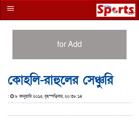
Toggle
navigation
for Add
কোহলি-রাহুলের সেঞ্চুরি
:
৮ জানুয়ারি ২০১৫, বৃহস্পতিবার, ২০:৩৮:১৪