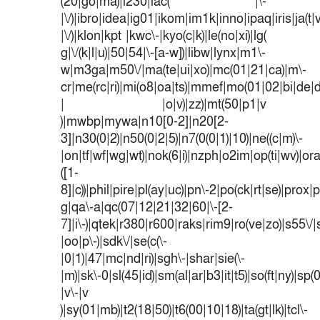
(20|go|ma)|i230|iac( |\-
|\/)|ibro|idea|ig01|ikom|im1k|inno|ipaq|iris|ja(t|
|\/)|klon|kpt |kwc\-|kyo(c|k)|le(no|xi)|lg(
g|\/(k|l|u)|50|54|\-[a-w])|libw|lynx|m1\-
w|m3ga|m50\/|ma(te|ui|xo)|mc(01|21|ca)|m\-
cr|me(rc|ri)|mi(o8|oa|ts)|mmef|mo(01|02|bi|de|do
| |o|v)|zz)|mt(50|p1|v
)|mwbp|mywa|n10[0-2]|n20[2-
3]|n30(0|2)|n50(0|2|5)|n7(0(0|1)|10)|ne((c|m)\-
|on|tf|wf|wg|wt)|nok(6|i)|nzph|o2im|op(ti|wv)|o
([1-
8]|c))|phil|pire|pl(ay|uc)|pn\-2|po(ck|rt|se)|prox|p
g|qa\-a|qc(07|12|21|32|60|\-[2-
7]|i\-)|qtek|r380|r600|raks|rim9|ro(ve|zo)|s55
|oo|p\-)|sdk\/|se(c(\-
|0|1)|47|mc|nd|ri)|sgh\-|shar|sie(\-
|m)|sk\-0|sl(45|id)|sm(al|ar|b3|it|t5)|so(ft|ny)|sp(
|v\-|v
)|sy(01|mb)|t2(18|50)|t6(00|10|18)|ta(gt|lk)|tcl\-