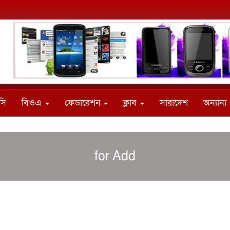
সি
বিওএ
ফেডারেশন
ক্লাব
সারাদেশ
অন্যান্য
for Add