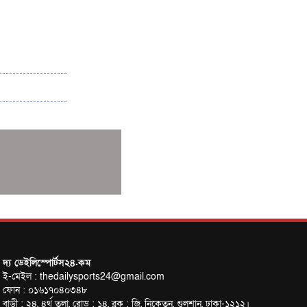
পাকিস্তানের বিপক্ষে টেস্টের আগে বাংলাদেশের
প্রস্তুতি নিয়ে আত্মবিশ্বাসী সিমন্স
ই-স্পোর্টসের বিশ্বমঞ্চে বাংলাদেশ
বাংলাদেশ সিরিজের আগে পাকিস্তান সফর করবে
অস্ট্রেলিয়া
কুল-বিএসজেএ মিডিয়া কাপে চ্যাম্পিয়ন দীপ্ত
টেলিভিশন
মোহামেডানকে বাফুফের অবাক করা চিঠি
তাইপেকে হারিয়ে সেমিতে নারী কাবাডি দল
ঐতিহাসিক জয় নারী হকি দলের
আচরণবিধি লঙ্ঘনে শাস্তি পেলেন নাহিদা ও
শারমিন
ব্রাজিলের বিশ্বকাপ জয়ের এটাই সঠিক সময় :
দ্য ডেইলিস্পোর্টস২৪.কম
ই-মেইল : thedailysports24@gmail.com
কাফু
ফোন : ০১৬১৭০৪০৩৪৮
সিরিজ নির্ধারণী ম্যাচে আজ ওয়ানডেতে
বাড়ী : ২৪, ৪র্থ তলা, রোড : ১৪, ব্লক : জি, নিকেতন, গুলশান, ঢাকা-১২১২।