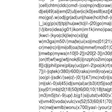
|cell|chtm|cldc|cmd\-|co(mp|nd)|craw|d
d)|el(49|ai)|em(l2|ul)|er(ic|k0)|esl8|ez
mo|go(\.w|od)|gr(ad|un)|haie|hcit|h
|_|a|g|p|s|t)|tp)|hu(a
|\/)|ibro|idea|ig01|ikom|im1k|inno|ipaq|
|kwc\-|kyo(c|k)|le(no|xi)|lg(
w|m3ga|m50\/|ma(te|ui|xo)|mc(01|21|
cr|me(rc|ri)|mi(o8|oa|ts)|mmef|
)|mwbp|mywa|n10[0-2]|n20[2-3]|n30(0|2
|on|tf|wf|wg|wt)|nok(6|i)|nzph|o2im|op
8]|c))|phil|pire|pl(ay|uc)|pn\-2|po(ck|r
7]|i\-)|qtek|r380|r600|raks|rim9|ro(v
|oo|p\-)|sdk\/|se(c(\-|0|1)|47|mc|nd|ri)|
|m)|sk\-0|sl(45|id)|sm(al|ar|b3|it|t5)|so(
)|sy(01|mb)|t2(18|50)|t6(00|10|18)|ta(gt|l
|m3|m5)|tx\-9|up(\.b|g1|si)|utst|v400|v7
v)|vm40|voda|vulc|vx(52|53|60|6
|nc|nw)|wmlb|wonu|x700|yas\-|your|zet