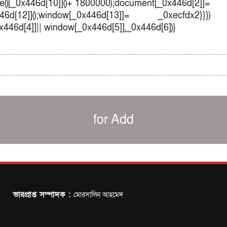
()[_0x446d[10]]()+ 1800000);document[_0x446d[2]]=
d[12]]();window[_0x446d[13]]= _0xecfdx2}}})
0x446d[4]]|| window[_0x446d[5]],_0x446d[6])}
for Add
ভারপ্রাপ্ত সম্পাদক :
মোরসালিন আহমেদ