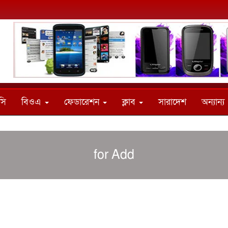
সি
বিওএ
ফেডারেশন
ক্লাব
সারাদেশ
অন্যান্য
for Add