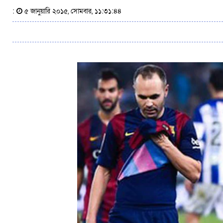
:
৫ জানুয়ারি ২০১৫, সোমবার, ১১:৩১:৪৪