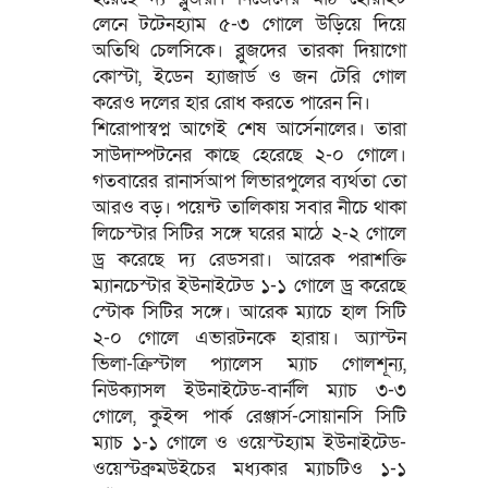
লেনে টটেনহ্যাম ৫-৩ গোলে উড়িয়ে দিয়ে
অতিথি চেলসিকে। ব্লুজদের তারকা দিয়াগো
কোস্টা, ইডেন হ্যাজার্ড ও জন টেরি গোল
করেও দলের হার রোধ করতে পারেন নি।
শিরোপাস্বপ্ন আগেই শেষ আর্সেনালের। তারা
সাউদাম্পটনের কাছে হেরেছে ২-০ গোলে।
গতবারের রানার্সআপ লিভারপুলের ব্যর্থতা তো
আরও বড়। পয়েন্ট তালিকায় সবার নীচে থাকা
লিচেস্টার সিটির সঙ্গে ঘরের মাঠে ২-২ গোলে
ড্র করেছে দ্য রেডসরা। আরেক পরাশক্তি
ম্যানচেস্টার ইউনাইটেড ১-১ গোলে ড্র করেছে
স্টোক সিটির সঙ্গে। আরেক ম্যাচে হাল সিটি
২-০ গোলে এভারটনকে হারায়। অ্যাস্টন
ভিলা-ক্রিস্টাল প্যালেস ম্যাচ গোলশূন্য,
নিউক্যাসল ইউনাইটেড-বার্নলি ম্যাচ ৩-৩
গোলে, কুইন্স পার্ক রেঞ্জার্স-সোয়ানসি সিটি
ম্যাচ ১-১ গোলে ও ওয়েস্টহ্যাম ইউনাইটেড-
ওয়েস্টব্রুমউইচের মধ্যকার ম্যাচটিও ১-১