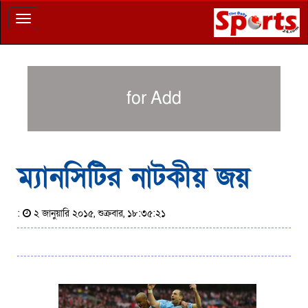
Toggle
navigation
for Add
ম্যানসিটির নাটকীয় জয়
:
২ জানুয়ারি ২০১৫, শুক্রবার, ১৮:৩৫:২১