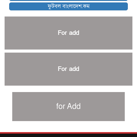
ফুটবল বাংলাদেশ.কম
আর্জেন্টিনার ৫৫ সদস্যের প্রাথমিক দল ঘোষণা
পাকিস্তানের বিপক্ষে ঐতিহাসিক জয়ে ক্রীড়া প্রতিমন্ত্রীর অভিনন্দন
প্রথম টেস্টে পাকিস্তানকে ১০৪ রানে হারালো বাংলাদেশ
For add
শিরোপার আশা বাঁচিয়ে রাখলো ম্যানচেস্টার সিটি
৩৮৬ রানে অলআউট পাকিস্তান; ২৭ রানের লিড বাংলাদেশের
পুনরায় বিএসপিএ সভাপতি রেজওয়ান, সাধারণ সম্পাদক আনন্দ
শান্ত-মুমিনুলদের ব্যাটে প্রথম দিন বাংলাদেশের
For add
রোনালদোর আরেকটি বড় কীর্তি
প্রচার বিমুখ এক ক্রীড়া অন্তপ্রাণ সংগঠক
নতুন সভাপতি পাচ্ছে ক্রিকেটের আইন প্রণয়নকারী সংস্থা এমসিসি
সাফের হ্যাটট্রিক মিশনে থাইল্যান্ডের পথে আফঈদারা
for Add
নিউজিল্যান্ড টেস্ট দলে ফক্সক্রফট
বায়ার্নকে বিদায় করে ফাইনালে পিএসজি
আগামী বছর থেকে শিক্ষাক্ষেত্রে খেলাধুলা বাধ্যতামূলক করা হবে: