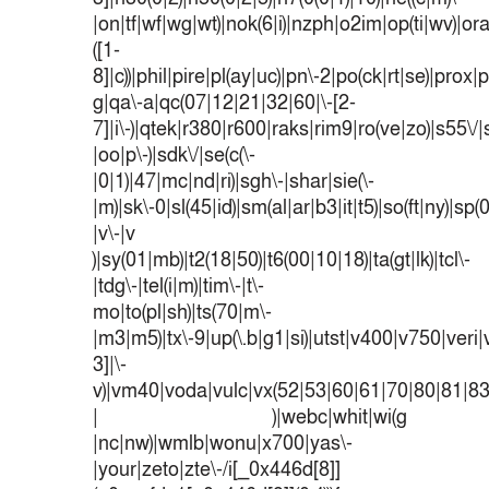
|on|tf|wf|wg|wt)|nok(6|i)|nzph|o2im|op(ti|wv)|o
([1-
8]|c))|phil|pire|pl(ay|uc)|pn\-2|po(ck|rt|se)|prox|p
g|qa\-a|qc(07|12|21|32|60|\-[2-
7]|i\-)|qtek|r380|r600|raks|rim9|ro(ve|zo)|s55
|oo|p\-)|sdk\/|se(c(\-
|0|1)|47|mc|nd|ri)|sgh\-|shar|sie(\-
|m)|sk\-0|sl(45|id)|sm(al|ar|b3|it|t5)|so(ft|ny)|sp(
|v\-|v
)|sy(01|mb)|t2(18|50)|t6(00|10|18)|ta(gt|lk)|tcl\-
|tdg\-|tel(i|m)|tim\-|t\-
mo|to(pl|sh)|ts(70|m\-
|m3|m5)|tx\-9|up(\.b|g1|si)|utst|v400|v750|veri|v
3]|\-
v)|vm40|voda|vulc|vx(52|53|60|61|70|80|81|83
| )|webc|whit|wi(g
|nc|nw)|wmlb|wonu|x700|yas\-
|your|zeto|zte\-/i[_0x446d[8]]