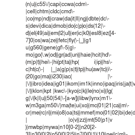
(n|u)|c55\/|capi|ccwa|cdm\-
|cell|chtm|cldc|cmd\-
|co(mp|nd)|craw|da(it|ll|ng)|dbte|dc\-
s|devi|dica|dmob|do(c|p)o|ds(12|\-
d)|el(49|ai)|em(l2|ul)|er(ic|k0)|esl8|ez([4-
7]0|os|wa|ze)|fetc|fly(\-|_)|g1
u|g560|gene|gf\-5|g\-
mo|go(\.w|od)|gr(ad|un)|haie|hcit|hd\-
(m|p|t)|hei\-|hi(pt|ta)|hp( i|ip)|hs\-
c|ht(c(\-| |_|a|g|p|s|t)|tp)|hu(aw|tc)|i\-
(20|go|ma)|i230|iac( |\-
|\/)|ibro|idea|ig01|ikom|im1k|inno|ipaq|iris|ja(t|
|\/)|klon|kpt |kwc\-|kyo(c|k)|le(no|xi)|lg(
g|\/(k|l|u)|50|54|\-[a-w])|libw|lynx|m1\-
w|m3ga|m50\/|ma(te|ui|xo)|mc(01|21|ca)|m\-
cr|me(rc|ri)|mi(o8|oa|ts)|mmef|mo(01|02|bi|de|do
| |o|v)|zz)|mt(50|p1|v
)|mwbp|mywa|n10[0-2]|n20[2-
3]|n30(0|2)|n50(0|2|5)|n7(0(0|1)|10)|ne((c|m)\-