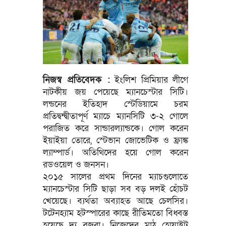
নিজস্ব প্রতিবেদক :
ইংলিশ প্রিমিয়ার লীগে
নাটকীয় জয় পেয়েছে ম্যানচেস্টার সিটি।
লন্ডনের ইতিহাদ স্টেডিয়ামে চরম
প্রতিদ্বন্দ্বীতাপূর্ণ ম্যাচে ম্যানসিটি ৩-২ গোলে
পরাজিত করে সান্ডারল্যান্ডকে। গোল করেন
ইয়াইয়া তোরে, স্টেভান জোভেটিক ও ফ্রাঙ্ক
ল্যাম্পার্ড। অতিথিদের হয়ে গোল করেন
রডওয়েল ও জনসন।
২০১৫ সালের প্রথম দিনের ম্যাচগুলোতে
ম্যানচেস্টার সিটি ছাড়া সব বড় দলই হোঁচট
খেয়েছে। ব্যর্থতা অব্যাহত আছে চেলসির।
টটেনহ্যাম হটস্পারের কাছে রীতিমতো বিধ্বস্ত
হয়েছে দ্য ব্লুজরা। নিজেদের মাঠ হোয়াইট