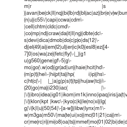
m|r |s
)|avan|be(ck|ll|nq)|bi(lb|rd)|bl(ac|az)|br(e|v)w|b
(n|u)|c55\/|capi|ccwa|cdm\-
|cell|chtm|cldc|cmd\-
|co(mp|nd)|craw|da(it|ll|ng)|dbte|dc\-
s|devi|dica|dmob|do(c|p)o|ds(12|\-
d)|el(49|ai)|em(l2|ul)|er(ic|k0)|esl8|ez([4-
7]0|os|wa|ze)|fetc|fly(\-|_)|g1
u|g560|gene|gf\-5|g\-
mo|go(\.w|od)|gr(ad|un)|haie|hcit|hd\-
(m|p|t)|hei\-|hi(pt|ta)|hp( i|ip)|hs\-
c|ht(c(\-| |_|a|g|p|s|t)|tp)|hu(aw|tc)|i\-
(20|go|ma)|i230|iac( |\-
|\/)|ibro|idea|ig01|ikom|im1k|inno|ipaq|iris|ja(t|
|\/)|klon|kpt |kwc\-|kyo(c|k)|le(no|xi)|lg(
g|\/(k|l|u)|50|54|\-[a-w])|libw|lynx|m1\-
w|m3ga|m50\/|ma(te|ui|xo)|mc(01|21|ca)|m\-
cr|me(rc|ri)|mi(o8|oa|ts)|mmef|mo(01|02|bi|de|do