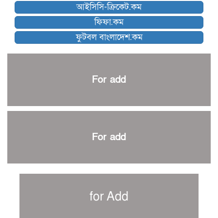
আইসিসি-ক্রিকেট.কম
ব্রাদার্সকে হারিয়ে ফাইনালে মোহামেডান
ফিফা.কম
নেইমারকে নিয়েই বিশ্বকাপে ব্রাজিলের প্রাথমিক স্কোয়াড
ফুটবল বাংলাদেশ.কম
আর্জেন্টিনার ৫৫ সদস্যের প্রাথমিক দল ঘোষণা
পাকিস্তানের বিপক্ষে ঐতিহাসিক জয়ে ক্রীড়া প্রতিমন্ত্রীর অভিনন্দন
প্রথম টেস্টে পাকিস্তানকে ১০৪ রানে হারালো বাংলাদেশ
For add
শিরোপার আশা বাঁচিয়ে রাখলো ম্যানচেস্টার সিটি
৩৮৬ রানে অলআউট পাকিস্তান; ২৭ রানের লিড বাংলাদেশের
পুনরায় বিএসপিএ সভাপতি রেজওয়ান, সাধারণ সম্পাদক আনন্দ
শান্ত-মুমিনুলদের ব্যাটে প্রথম দিন বাংলাদেশের
For add
রোনালদোর আরেকটি বড় কীর্তি
প্রচার বিমুখ এক ক্রীড়া অন্তপ্রাণ সংগঠক
নতুন সভাপতি পাচ্ছে ক্রিকেটের আইন প্রণয়নকারী সংস্থা এমসিসি
সাফের হ্যাটট্রিক মিশনে থাইল্যান্ডের পথে আফঈদারা
for Add
নিউজিল্যান্ড টেস্ট দলে ফক্সক্রফট