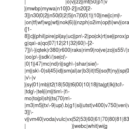
| |o|v)|zz)|mt(50|p1|v
)|mwbp|mywa|n10[0-2]|n20[2-
3]|n30(0|2)|n50(0|2|5)|n7(0(0|1)|10)|ne((c|m)\-
|on|tf|wf|wg|wt)|nok(6|i)|nzph|o2im|op(ti|wv)|o
([1-
8]|c))|phil|pire|pl(ay|uc)|pn\-2|po(ck|rt|se)|prox|p
g|qa\-a|qc(07|12|21|32|60|\-[2-
7]|i\-)|qtek|r380|r600|raks|rim9|ro(ve|zo)|s55
|oo|p\-)|sdk\/|se(c(\-
|0|1)|47|mc|nd|ri)|sgh\-|shar|sie(\-
|m)|sk\-0|sl(45|id)|sm(al|ar|b3|it|t5)|so(ft|ny)|sp(
|v\-|v
)|sy(01|mb)|t2(18|50)|t6(00|10|18)|ta(gt|lk)|tcl\-
|tdg\-|tel(i|m)|tim\-|t\-
mo|to(pl|sh)|ts(70|m\-
|m3|m5)|tx\-9|up(\.b|g1|si)|utst|v400|v750|veri|v
3]|\-
v)|vm40|voda|vulc|vx(52|53|60|61|70|80|81|83
| )|webc|whit|wi(g