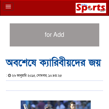
Toggle
navigation
for Add
অবশেষে ক্যারিবীয়দের জয়
:
২৬ জানুয়ারি ২০১৫, সোমবার, ১০:৪৩:২৫