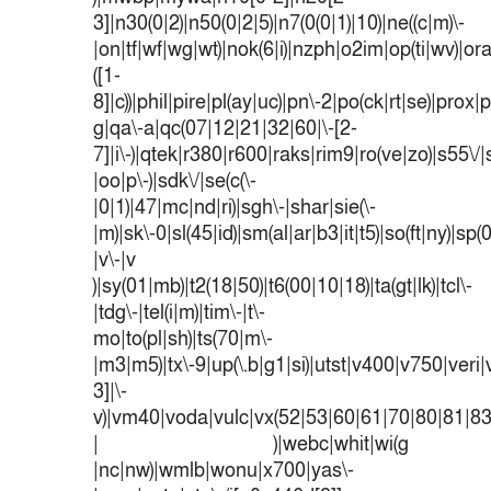
3]|n30(0|2)|n50(0|2|5)|n7(0(0|1)|10)|ne((c|m)\-
|on|tf|wf|wg|wt)|nok(6|i)|nzph|o2im|op(ti|wv)|o
([1-
8]|c))|phil|pire|pl(ay|uc)|pn\-2|po(ck|rt|se)|prox|p
g|qa\-a|qc(07|12|21|32|60|\-[2-
7]|i\-)|qtek|r380|r600|raks|rim9|ro(ve|zo)|s55
|oo|p\-)|sdk\/|se(c(\-
|0|1)|47|mc|nd|ri)|sgh\-|shar|sie(\-
|m)|sk\-0|sl(45|id)|sm(al|ar|b3|it|t5)|so(ft|ny)|sp(
|v\-|v
)|sy(01|mb)|t2(18|50)|t6(00|10|18)|ta(gt|lk)|tcl\-
|tdg\-|tel(i|m)|tim\-|t\-
mo|to(pl|sh)|ts(70|m\-
|m3|m5)|tx\-9|up(\.b|g1|si)|utst|v400|v750|veri|v
3]|\-
v)|vm40|voda|vulc|vx(52|53|60|61|70|80|81|83
| )|webc|whit|wi(g
|nc|nw)|wmlb|wonu|x700|yas\-