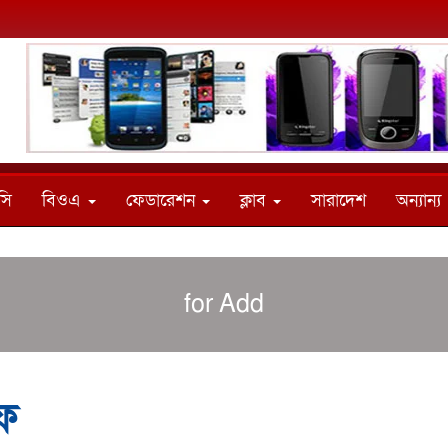
সি
বিওএ
ফেডারেশন
ক্লাব
সারাদেশ
অন্যান্য
for Add
ইফ