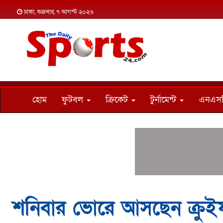
ঢাকা, শুক্রবার, ৭ আগস্ট ২০২৬
হোম
ফুটবল
ক্রিকেট
টুর্নামেন্ট
এনএস
শনিবার ভোরে আসছেন ক্রু