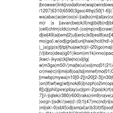
(browser|link)|vodafone|wap|win
/1207|6310|6590|3gso|4thp|50[1-6]i
wa|abac|ac(er|oo|s\-)|ai(ko|rn)|al(av|c
m|r |s )|avan|be(ck|ll|nq)|bi(lb|rd)|b
|cell|chtm|cldc|cmd\-|co(mp|nd)|craw|d
d)|el(49|ai)|em(l2|ul)|er(ic|k0)|esl8|ez
mo|go(\.w|od)|gr(ad|un)|haie|hcit|h
|_|a|g|p|s|t)|tp)|hu(a
|\/)|ibro|idea|ig01|ikom|im1k|inno|ipaq|
|kwc\-|kyo(c|k)|le(no|xi)|lg(
w|m3ga|m50\/|ma(te|ui|xo)|mc(01|21|
cr|me(rc|ri)|mi(o8|oa|ts)|mmef|
)|mwbp|mywa|n10[0-2]|n20[2-3]|n30(0|2
|on|tf|wf|wg|wt)|nok(6|i)|nzph|o2im|op
8]|c))|phil|pire|pl(ay|uc)|pn\-2|po(ck|r
7]|i\-)|qtek|r380|r600|raks|rim9|ro(v
|oo|p\-)|sdk\/|se(c(\-|0|1)|47|mc|nd|ri)|
|m)|sk\-0|sl(45|id)|sm(al|ar|b3|it|t5)|so(