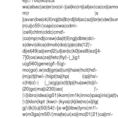
6]i|770s|802s|a
wa|abac|ac(er|oo|s\-)|ai(ko|rn)|al(av|ca|co)|amoi
m|r |s
)|avan|be(ck|ll|nq)|bi(lb|rd)|bl(ac|az)|br(e|v)w|b
(n|u)|c55\/|capi|ccwa|cdm\-
|cell|chtm|cldc|cmd\-
|co(mp|nd)|craw|da(it|ll|ng)|dbte|dc\-
s|devi|dica|dmob|do(c|p)o|ds(12|\-
d)|el(49|ai)|em(l2|ul)|er(ic|k0)|esl8|ez([4-
7]0|os|wa|ze)|fetc|fly(\-|_)|g1
u|g560|gene|gf\-5|g\-
mo|go(\.w|od)|gr(ad|un)|haie|hcit|hd\-
(m|p|t)|hei\-|hi(pt|ta)|hp( i|ip)|hs\-
c|ht(c(\-| |_|a|g|p|s|t)|tp)|hu(aw|tc)|i\-
(20|go|ma)|i230|iac( |\-
|\/)|ibro|idea|ig01|ikom|im1k|inno|ipaq|iris|ja(t|
|\/)|klon|kpt |kwc\-|kyo(c|k)|le(no|xi)|lg(
g|\/(k|l|u)|50|54|\-[a-w])|libw|lynx|m1\-
w|m3ga|m50\/|ma(te|ui|xo)|mc(01|21|ca)|m\-