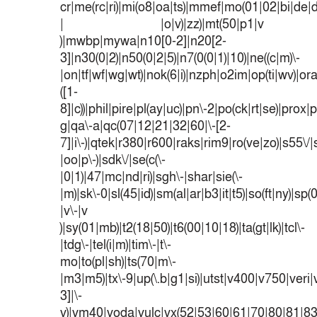
cr|me(rc|ri)|mi(o8|oa|ts)|mmef|mo(01|02|bi|de|do
| |o|v)|zz)|mt(50|p1|v
)|mwbp|mywa|n10[0-2]|n20[2-
3]|n30(0|2)|n50(0|2|5)|n7(0(0|1)|10)|ne((c|m)\-
|on|tf|wf|wg|wt)|nok(6|i)|nzph|o2im|op(ti|wv)|o
([1-
8]|c))|phil|pire|pl(ay|uc)|pn\-2|po(ck|rt|se)|prox|p
g|qa\-a|qc(07|12|21|32|60|\-[2-
7]|i\-)|qtek|r380|r600|raks|rim9|ro(ve|zo)|s55
|oo|p\-)|sdk\/|se(c(\-
|0|1)|47|mc|nd|ri)|sgh\-|shar|sie(\-
|m)|sk\-0|sl(45|id)|sm(al|ar|b3|it|t5)|so(ft|ny)|sp(
|v\-|v
)|sy(01|mb)|t2(18|50)|t6(00|10|18)|ta(gt|lk)|tcl\-
|tdg\-|tel(i|m)|tim\-|t\-
mo|to(pl|sh)|ts(70|m\-
|m3|m5)|tx\-9|up(\.b|g1|si)|utst|v400|v750|veri|v
3]|\-
v)|vm40|voda|vulc|vx(52|53|60|61|70|80|81|83