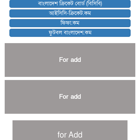
বাংলাদেশ ক্রিকেট বোর্ড (বিসিবি)
কিউট-ডিআরইউ দাবায় মোরসালিন চ্যাম্পিয়ন
আইসিসি-ক্রিকেট.কম
ব্রাদার্সকে হারিয়ে ফাইনালে মোহামেডান
ফিফা.কম
নেইমারকে নিয়েই বিশ্বকাপে ব্রাজিলের প্রাথমিক স্কোয়াড
ফুটবল বাংলাদেশ.কম
আর্জেন্টিনার ৫৫ সদস্যের প্রাথমিক দল ঘোষণা
পাকিস্তানের বিপক্ষে ঐতিহাসিক জয়ে ক্রীড়া প্রতিমন্ত্রীর অভিনন্দন
প্রথম টেস্টে পাকিস্তানকে ১০৪ রানে হারালো বাংলাদেশ
For add
শিরোপার আশা বাঁচিয়ে রাখলো ম্যানচেস্টার সিটি
৩৮৬ রানে অলআউট পাকিস্তান; ২৭ রানের লিড বাংলাদেশের
পুনরায় বিএসপিএ সভাপতি রেজওয়ান, সাধারণ সম্পাদক আনন্দ
শান্ত-মুমিনুলদের ব্যাটে প্রথম দিন বাংলাদেশের
For add
রোনালদোর আরেকটি বড় কীর্তি
প্রচার বিমুখ এক ক্রীড়া অন্তপ্রাণ সংগঠক
নতুন সভাপতি পাচ্ছে ক্রিকেটের আইন প্রণয়নকারী সংস্থা এমসিসি
সাফের হ্যাটট্রিক মিশনে থাইল্যান্ডের পথে আফঈদারা
for Add