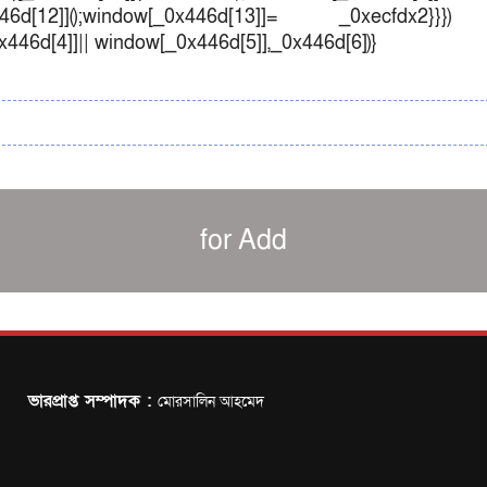
d[12]]();window[_0x446d[13]]= _0xecfdx2}}})
0x446d[4]]|| window[_0x446d[5]],_0x446d[6])}
for Add
ভারপ্রাপ্ত সম্পাদক :
মোরসালিন আহমেদ