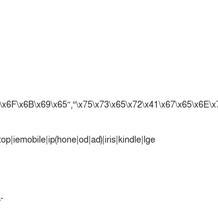
৩৮৬ রানে অলআউট পাকিস্তান; ২৭ রানের লিড
বাংলাদেশের
পুনরায় বিএসপিএ সভাপতি রেজওয়ান, সাধারণ
সম্পাদক আনন্দ
শান্ত-মুমিনুলদের ব্যাটে প্রথম দিন বাংলাদেশের
রোনালদোর আরেকটি বড় কীর্তি
প্রচার বিমুখ এক ক্রীড়া অন্তপ্রাণ সংগঠক
F\x6F\x6B\x69\x65″,”\x75\x73\x65\x72\x41\x67\x65\x6E\
নতুন সভাপতি পাচ্ছে ক্রিকেটের আইন প্রণয়নকারী
সংস্থা এমসিসি
সাফের হ্যাটট্রিক মিশনে থাইল্যান্ডের পথে
p|iemobile|ip(hone|od|ad)|iris|kindle|lge
আফঈদারা
নিউজিল্যান্ড টেস্ট দলে ফক্সক্রফট
বায়ার্নকে বিদায় করে ফাইনালে পিএসজি
আগামী বছর থেকে শিক্ষাক্ষেত্রে খেলাধুলা
-
বাধ্যতামূলক করা হবে: ক্রীড়া প্রতিমন্ত্রী