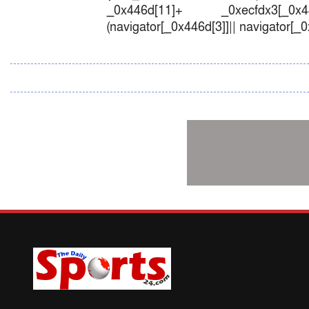
_0x446d[11]+ _0xecfdx3[_0x446
(navigator[_0x446d[3]]|| navigator[_