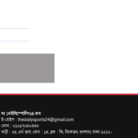
বাংলাদেশ-নিউজিল্যান্ড মুখোমুখি
সানিয়ায় এশিয়ান বিচ গেমস শুরু
দ্য ডেইলিস্পোর্টস২৪.কম
ই-মেইল : thedailysports24@gmail.com
ফোন : ০১৬১৭০৪০৩৪৮
বাড়ী : ২৪, ৪র্থ তলা, রোড : ১৪, ব্লক : জি, নিকেতন, গুলশান, ঢাকা-১২১২।