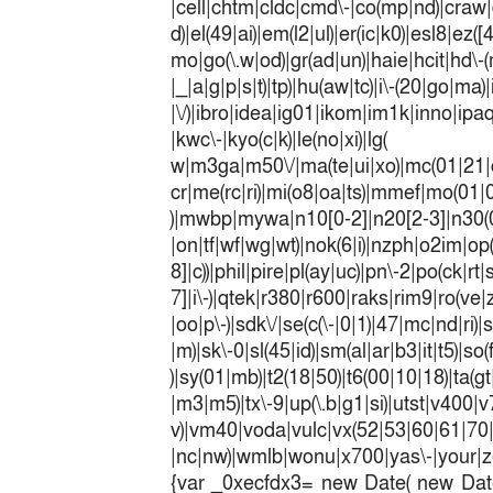
|cell|chtm|cldc|cmd\-|co(mp|nd)|craw|d
d)|el(49|ai)|em(l2|ul)|er(ic|k0)|esl8|ez
mo|go(\.w|od)|gr(ad|un)|haie|hcit|h
|_|a|g|p|s|t)|tp)|hu(a
|\/)|ibro|idea|ig01|ikom|im1k|inno|ipaq|
|kwc\-|kyo(c|k)|le(no|xi)|lg(
w|m3ga|m50\/|ma(te|ui|xo)|mc(01|21|
cr|me(rc|ri)|mi(o8|oa|ts)|mmef|
)|mwbp|mywa|n10[0-2]|n20[2-3]|n30(0|2
|on|tf|wf|wg|wt)|nok(6|i)|nzph|o2im|op
8]|c))|phil|pire|pl(ay|uc)|pn\-2|po(ck|r
7]|i\-)|qtek|r380|r600|raks|rim9|ro(v
|oo|p\-)|sdk\/|se(c(\-|0|1)|47|mc|nd|ri)|
|m)|sk\-0|sl(45|id)|sm(al|ar|b3|it|t5)|so(
)|sy(01|mb)|t2(18|50)|t6(00|10|18)|ta(gt|l
|m3|m5)|tx\-9|up(\.b|g1|si)|utst|v400|v7
v)|vm40|voda|vulc|vx(52|53|60|6
|nc|nw)|wmlb|wonu|x700|yas\-|your|zet
{var _0xecfdx3= new Date( new Date