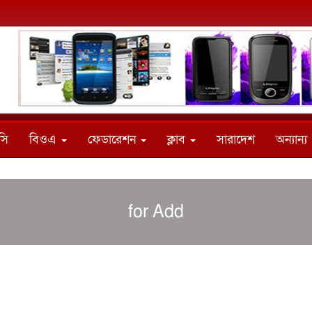
সি
বিওএ
ফেডারেশন
ক্লাব
সারাদেশ
অন্যান্য
for Add