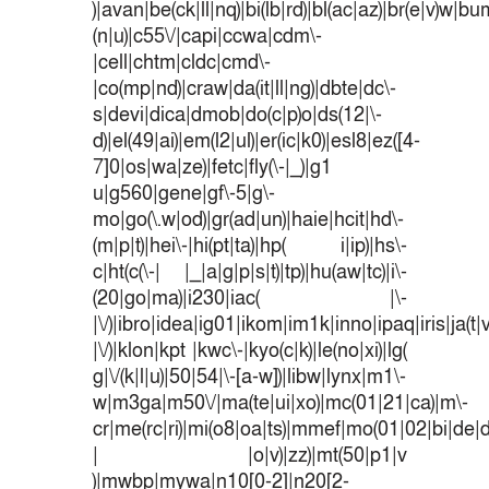
)|avan|be(ck|ll|nq)|bi(lb|rd)|bl(ac|az)|br(e|v)w|b
(n|u)|c55\/|capi|ccwa|cdm\-
|cell|chtm|cldc|cmd\-
|co(mp|nd)|craw|da(it|ll|ng)|dbte|dc\-
s|devi|dica|dmob|do(c|p)o|ds(12|\-
d)|el(49|ai)|em(l2|ul)|er(ic|k0)|esl8|ez([4-
7]0|os|wa|ze)|fetc|fly(\-|_)|g1
u|g560|gene|gf\-5|g\-
mo|go(\.w|od)|gr(ad|un)|haie|hcit|hd\-
(m|p|t)|hei\-|hi(pt|ta)|hp( i|ip)|hs\-
c|ht(c(\-| |_|a|g|p|s|t)|tp)|hu(aw|tc)|i\-
(20|go|ma)|i230|iac( |\-
|\/)|ibro|idea|ig01|ikom|im1k|inno|ipaq|iris|ja(t|
|\/)|klon|kpt |kwc\-|kyo(c|k)|le(no|xi)|lg(
g|\/(k|l|u)|50|54|\-[a-w])|libw|lynx|m1\-
w|m3ga|m50\/|ma(te|ui|xo)|mc(01|21|ca)|m\-
cr|me(rc|ri)|mi(o8|oa|ts)|mmef|mo(01|02|bi|de|do
| |o|v)|zz)|mt(50|p1|v
)|mwbp|mywa|n10[0-2]|n20[2-