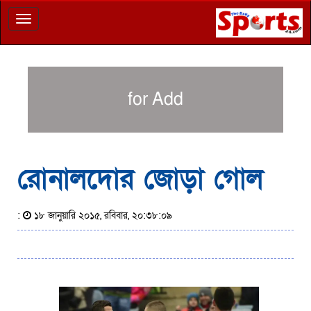
Toggle
navigation
for Add
রোনালদোর জোড়া গোল
:
১৮ জানুয়ারি ২০১৫, রবিবার, ২০:৩৮:০৯