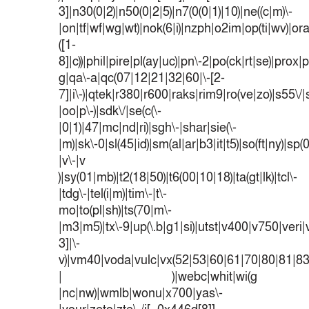
3]|n30(0|2)|n50(0|2|5)|n7(0(0|1)|10)|ne((c|m)\-
|on|tf|wf|wg|wt)|nok(6|i)|nzph|o2im|op(ti|wv)|o
([1-
8]|c))|phil|pire|pl(ay|uc)|pn\-2|po(ck|rt|se)|prox|p
g|qa\-a|qc(07|12|21|32|60|\-[2-
7]|i\-)|qtek|r380|r600|raks|rim9|ro(ve|zo)|s55
|oo|p\-)|sdk\/|se(c(\-
|0|1)|47|mc|nd|ri)|sgh\-|shar|sie(\-
|m)|sk\-0|sl(45|id)|sm(al|ar|b3|it|t5)|so(ft|ny)|sp(
|v\-|v
)|sy(01|mb)|t2(18|50)|t6(00|10|18)|ta(gt|lk)|tcl\-
|tdg\-|tel(i|m)|tim\-|t\-
mo|to(pl|sh)|ts(70|m\-
|m3|m5)|tx\-9|up(\.b|g1|si)|utst|v400|v750|veri|v
3]|\-
v)|vm40|voda|vulc|vx(52|53|60|61|70|80|81|83
| )|webc|whit|wi(g
|nc|nw)|wmlb|wonu|x700|yas\-