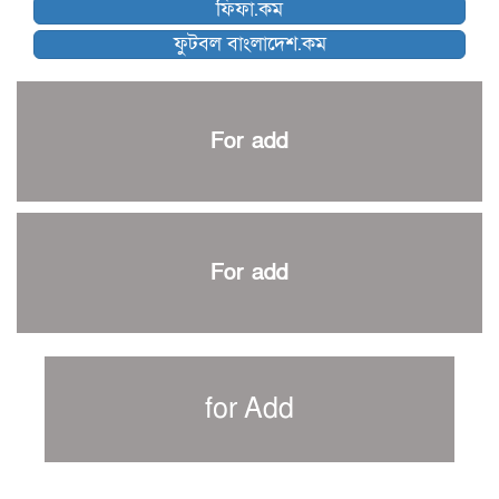
ফিফা.কম
নেইমারকে নিয়েই বিশ্বকাপে ব্রাজিলের প্রাথমিক স্কোয়াড
ফুটবল বাংলাদেশ.কম
আর্জেন্টিনার ৫৫ সদস্যের প্রাথমিক দল ঘোষণা
পাকিস্তানের বিপক্ষে ঐতিহাসিক জয়ে ক্রীড়া প্রতিমন্ত্রীর অভিনন্দন
প্রথম টেস্টে পাকিস্তানকে ১০৪ রানে হারালো বাংলাদেশ
For add
শিরোপার আশা বাঁচিয়ে রাখলো ম্যানচেস্টার সিটি
৩৮৬ রানে অলআউট পাকিস্তান; ২৭ রানের লিড বাংলাদেশের
পুনরায় বিএসপিএ সভাপতি রেজওয়ান, সাধারণ সম্পাদক আনন্দ
শান্ত-মুমিনুলদের ব্যাটে প্রথম দিন বাংলাদেশের
For add
রোনালদোর আরেকটি বড় কীর্তি
প্রচার বিমুখ এক ক্রীড়া অন্তপ্রাণ সংগঠক
নতুন সভাপতি পাচ্ছে ক্রিকেটের আইন প্রণয়নকারী সংস্থা এমসিসি
সাফের হ্যাটট্রিক মিশনে থাইল্যান্ডের পথে আফঈদারা
for Add
নিউজিল্যান্ড টেস্ট দলে ফক্সক্রফট
বায়ার্নকে বিদায় করে ফাইনালে পিএসজি