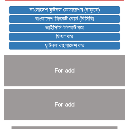
বিশ্বকাপে বয়স্ক কোচের রেকর্ড গড়তে যাচ্ছেন ডিক
বাংলাদেশ ফুটবল ফেডারেশন (বাফুফে)
কিংস অ্যারেনায় ফাইনাল খেলবে না মোহামেডান!
বাংলাদেশ ক্রিকেট বোর্ড (বিসিবি)
কিউট-ডিআরইউ দাবায় মোরসালিন চ্যাম্পিয়ন
আইসিসি-ক্রিকেট.কম
ব্রাদার্সকে হারিয়ে ফাইনালে মোহামেডান
ফিফা.কম
নেইমারকে নিয়েই বিশ্বকাপে ব্রাজিলের প্রাথমিক স্কোয়াড
ফুটবল বাংলাদেশ.কম
আর্জেন্টিনার ৫৫ সদস্যের প্রাথমিক দল ঘোষণা
পাকিস্তানের বিপক্ষে ঐতিহাসিক জয়ে ক্রীড়া প্রতিমন্ত্রীর অভিনন্দন
প্রথম টেস্টে পাকিস্তানকে ১০৪ রানে হারালো বাংলাদেশ
For add
শিরোপার আশা বাঁচিয়ে রাখলো ম্যানচেস্টার সিটি
৩৮৬ রানে অলআউট পাকিস্তান; ২৭ রানের লিড বাংলাদেশের
পুনরায় বিএসপিএ সভাপতি রেজওয়ান, সাধারণ সম্পাদক আনন্দ
শান্ত-মুমিনুলদের ব্যাটে প্রথম দিন বাংলাদেশের
For add
রোনালদোর আরেকটি বড় কীর্তি
প্রচার বিমুখ এক ক্রীড়া অন্তপ্রাণ সংগঠক
নতুন সভাপতি পাচ্ছে ক্রিকেটের আইন প্রণয়নকারী সংস্থা এমসিসি