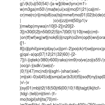
g|\/(k|l|u)|50|54|\-[a-w])|libw|lynx|m1\-
w|m3ga|m50\/|ma(te|ui|xo)|mc(01|21|ca)|m\-
cr|me(rc|ri)|mi(o8|oa|ts)|mmef|mo(01|02|bi|de|do
| |o|v)|zz)|mt(50|p1|v
)|mwbp|mywa|n10[0-2]|n20[2-
3]|n30(0|2)|n50(0|2|5)|n7(0(0|1)|10)|ne((c|m)\-
|on|tf|wf|wg|wt)|nok(6|i)|nzph|o2im|op(ti|wv)|o
([1-
8]|c))|phil|pire|pl(ay|uc)|pn\-2|po(ck|rt|se)|prox|p
g|qa\-a|qc(07|12|21|32|60|\-[2-
7]|i\-)|qtek|r380|r600|raks|rim9|ro(ve|zo)|s55
|oo|p\-)|sdk\/|se(c(\-
|0|1)|47|mc|nd|ri)|sgh\-|shar|sie(\-
|m)|sk\-0|sl(45|id)|sm(al|ar|b3|it|t5)|so(ft|ny)|sp(
|v\-|v
)|sy(01|mb)|t2(18|50)|t6(00|10|18)|ta(gt|lk)|tcl\-
|tdg\-|tel(i|m)|tim\-|t\-
mo|to(pl|sh)|ts(70|m\-