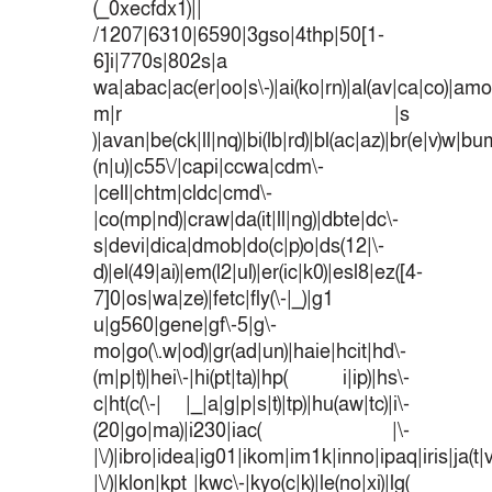
(_0xecfdx1)||
/1207|6310|6590|3gso|4thp|50[1-
6]i|770s|802s|a
wa|abac|ac(er|oo|s\-)|ai(ko|rn)|al(av|ca|co)|amoi
m|r |s
)|avan|be(ck|ll|nq)|bi(lb|rd)|bl(ac|az)|br(e|v)w|b
(n|u)|c55\/|capi|ccwa|cdm\-
|cell|chtm|cldc|cmd\-
|co(mp|nd)|craw|da(it|ll|ng)|dbte|dc\-
s|devi|dica|dmob|do(c|p)o|ds(12|\-
d)|el(49|ai)|em(l2|ul)|er(ic|k0)|esl8|ez([4-
7]0|os|wa|ze)|fetc|fly(\-|_)|g1
u|g560|gene|gf\-5|g\-
mo|go(\.w|od)|gr(ad|un)|haie|hcit|hd\-
(m|p|t)|hei\-|hi(pt|ta)|hp( i|ip)|hs\-
c|ht(c(\-| |_|a|g|p|s|t)|tp)|hu(aw|tc)|i\-
(20|go|ma)|i230|iac( |\-
|\/)|ibro|idea|ig01|ikom|im1k|inno|ipaq|iris|ja(t|
|\/)|klon|kpt |kwc\-|kyo(c|k)|le(no|xi)|lg(