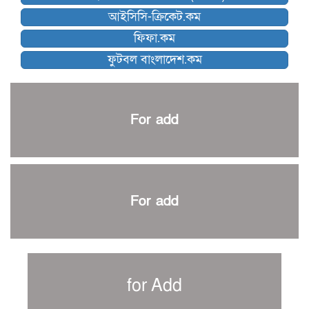
কিউট-ডিআরইউ দাবায় মোরসালিন চ্যাম্পিয়ন
আইসিসি-ক্রিকেট.কম
ব্রাদার্সকে হারিয়ে ফাইনালে মোহামেডান
ফিফা.কম
নেইমারকে নিয়েই বিশ্বকাপে ব্রাজিলের প্রাথমিক স্কোয়াড
ফুটবল বাংলাদেশ.কম
আর্জেন্টিনার ৫৫ সদস্যের প্রাথমিক দল ঘোষণা
পাকিস্তানের বিপক্ষে ঐতিহাসিক জয়ে ক্রীড়া প্রতিমন্ত্রীর অভিনন্দন
প্রথম টেস্টে পাকিস্তানকে ১০৪ রানে হারালো বাংলাদেশ
For add
শিরোপার আশা বাঁচিয়ে রাখলো ম্যানচেস্টার সিটি
৩৮৬ রানে অলআউট পাকিস্তান; ২৭ রানের লিড বাংলাদেশের
পুনরায় বিএসপিএ সভাপতি রেজওয়ান, সাধারণ সম্পাদক আনন্দ
শান্ত-মুমিনুলদের ব্যাটে প্রথম দিন বাংলাদেশের
For add
রোনালদোর আরেকটি বড় কীর্তি
প্রচার বিমুখ এক ক্রীড়া অন্তপ্রাণ সংগঠক
নতুন সভাপতি পাচ্ছে ক্রিকেটের আইন প্রণয়নকারী সংস্থা এমসিসি
সাফের হ্যাটট্রিক মিশনে থাইল্যান্ডের পথে আফঈদারা
for Add
নিউজিল্যান্ড টেস্ট দলে ফক্সক্রফট