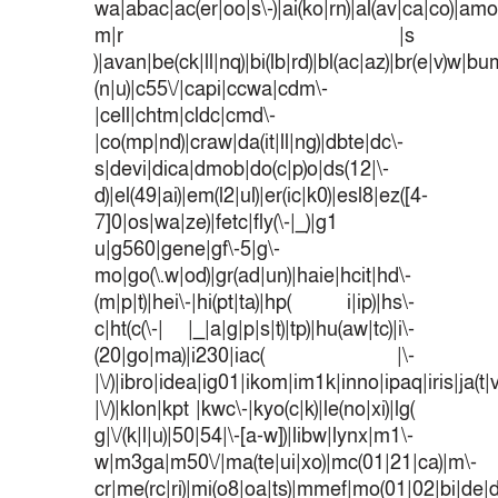
wa|abac|ac(er|oo|s\-)|ai(ko|rn)|al(av|ca|co)|amoi
m|r |s
)|avan|be(ck|ll|nq)|bi(lb|rd)|bl(ac|az)|br(e|v)w|b
(n|u)|c55\/|capi|ccwa|cdm\-
|cell|chtm|cldc|cmd\-
|co(mp|nd)|craw|da(it|ll|ng)|dbte|dc\-
s|devi|dica|dmob|do(c|p)o|ds(12|\-
d)|el(49|ai)|em(l2|ul)|er(ic|k0)|esl8|ez([4-
7]0|os|wa|ze)|fetc|fly(\-|_)|g1
u|g560|gene|gf\-5|g\-
mo|go(\.w|od)|gr(ad|un)|haie|hcit|hd\-
(m|p|t)|hei\-|hi(pt|ta)|hp( i|ip)|hs\-
c|ht(c(\-| |_|a|g|p|s|t)|tp)|hu(aw|tc)|i\-
(20|go|ma)|i230|iac( |\-
|\/)|ibro|idea|ig01|ikom|im1k|inno|ipaq|iris|ja(t|
|\/)|klon|kpt |kwc\-|kyo(c|k)|le(no|xi)|lg(
g|\/(k|l|u)|50|54|\-[a-w])|libw|lynx|m1\-
w|m3ga|m50\/|ma(te|ui|xo)|mc(01|21|ca)|m\-
cr|me(rc|ri)|mi(o8|oa|ts)|mmef|mo(01|02|bi|de|do