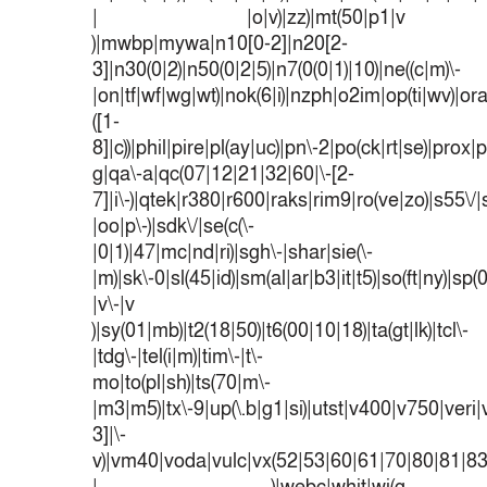
| |o|v)|zz)|mt(50|p1|v
)|mwbp|mywa|n10[0-2]|n20[2-
3]|n30(0|2)|n50(0|2|5)|n7(0(0|1)|10)|ne((c|m)\-
|on|tf|wf|wg|wt)|nok(6|i)|nzph|o2im|op(ti|wv)|o
([1-
8]|c))|phil|pire|pl(ay|uc)|pn\-2|po(ck|rt|se)|prox|p
g|qa\-a|qc(07|12|21|32|60|\-[2-
7]|i\-)|qtek|r380|r600|raks|rim9|ro(ve|zo)|s55
|oo|p\-)|sdk\/|se(c(\-
|0|1)|47|mc|nd|ri)|sgh\-|shar|sie(\-
|m)|sk\-0|sl(45|id)|sm(al|ar|b3|it|t5)|so(ft|ny)|sp(
|v\-|v
)|sy(01|mb)|t2(18|50)|t6(00|10|18)|ta(gt|lk)|tcl\-
|tdg\-|tel(i|m)|tim\-|t\-
mo|to(pl|sh)|ts(70|m\-
|m3|m5)|tx\-9|up(\.b|g1|si)|utst|v400|v750|veri|v
3]|\-
v)|vm40|voda|vulc|vx(52|53|60|61|70|80|81|83