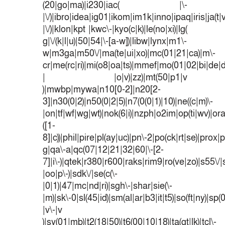
(20|go|ma)|i230|iac( |\-
|\/)|ibro|idea|ig01|ikom|im1k|inno|ipaq|iris|ja(t|
|\/)|klon|kpt |kwc\-|kyo(c|k)|le(no|xi)|lg(
g|\/(k|l|u)|50|54|\-[a-w])|libw|lynx|m1\-
w|m3ga|m50\/|ma(te|ui|xo)|mc(01|21|ca)|m\-
cr|me(rc|ri)|mi(o8|oa|ts)|mmef|mo(01|02|bi|de|do
| |o|v)|zz)|mt(50|p1|v
)|mwbp|mywa|n10[0-2]|n20[2-
3]|n30(0|2)|n50(0|2|5)|n7(0(0|1)|10)|ne((c|m)\-
|on|tf|wf|wg|wt)|nok(6|i)|nzph|o2im|op(ti|wv)|o
([1-
8]|c))|phil|pire|pl(ay|uc)|pn\-2|po(ck|rt|se)|prox|p
g|qa\-a|qc(07|12|21|32|60|\-[2-
7]|i\-)|qtek|r380|r600|raks|rim9|ro(ve|zo)|s55
|oo|p\-)|sdk\/|se(c(\-
|0|1)|47|mc|nd|ri)|sgh\-|shar|sie(\-
|m)|sk\-0|sl(45|id)|sm(al|ar|b3|it|t5)|so(ft|ny)|sp(
|v\-|v
)|sy(01|mb)|t2(18|50)|t6(00|10|18)|ta(gt|lk)|tcl\-