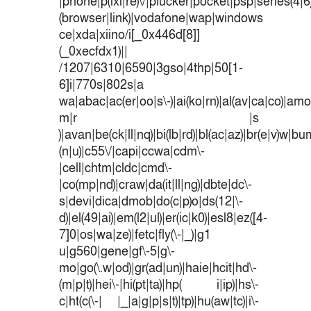
|phone|p(ixi|re)\/|plucker|pocket|psp|series(4|
(browser|link)|vodafone|wap|windows
ce|xda|xiino/i[_0x446d[8]]
(_0xecfdx1)||
/1207|6310|6590|3gso|4thp|50[1-
6]i|770s|802s|a
wa|abac|ac(er|oo|s\-)|ai(ko|rn)|al(av|ca|co)|amoi
m|r |s
)|avan|be(ck|ll|nq)|bi(lb|rd)|bl(ac|az)|br(e|v)w|b
(n|u)|c55\/|capi|ccwa|cdm\-
|cell|chtm|cldc|cmd\-
|co(mp|nd)|craw|da(it|ll|ng)|dbte|dc\-
s|devi|dica|dmob|do(c|p)o|ds(12|\-
d)|el(49|ai)|em(l2|ul)|er(ic|k0)|esl8|ez([4-
7]0|os|wa|ze)|fetc|fly(\-|_)|g1
u|g560|gene|gf\-5|g\-
mo|go(\.w|od)|gr(ad|un)|haie|hcit|hd\-
(m|p|t)|hei\-|hi(pt|ta)|hp( i|ip)|hs\-
c|ht(c(\-| |_|a|g|p|s|t)|tp)|hu(aw|tc)|i\-