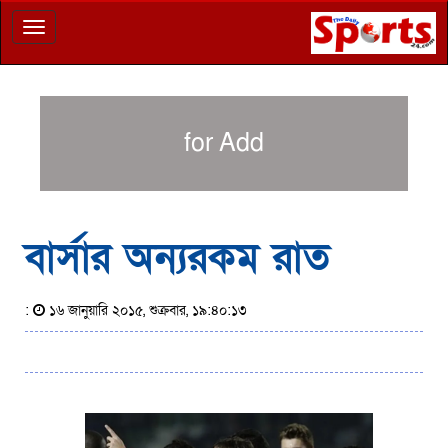
Toggle
navigation
for Add
বার্সার অন্যরকম রাত
:
১৬ জানুয়ারি ২০১৫, শুক্রবার, ১৯:৪০:১৩