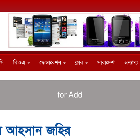
সি
বিওএ
ফেডারেশন
ক্লাব
সারাদেশ
অন্যান্য
for Add
ার আহসান জহির