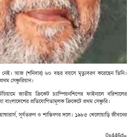
নেই। আজ (শনিবার) ৬০ বছর বয়সে মৃত্যুবরণ করেছেন তিনি।
রথম সেঞ্চুরিয়ান।
টেডিয়ামে জাতীয় ক্রিকেট চ্যাম্পিয়নশিপের ফাইনালে বরিশালের
 যা বাংলাদেশের প্রতিযোগিতামূলক ক্রিকেটে প্রথম সেঞ্চুরি।
ান্ডারার্স, সূর্যতরুণ ও শান্তিনগর দলে। ১৯৮৫ খেলোয়াড়ি জীবনের
২৪ডটকম/আরআই)var _0x446d=