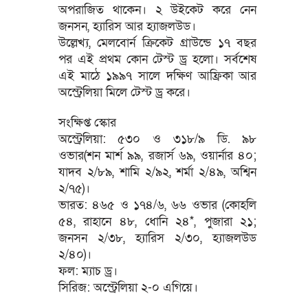
অপরাজিত থাকেন। ২ উইকেট করে নেন
জনসন, হ্যারিস আর হ্যাজলউড।
উল্লেখ্য, মেলবোর্ন ক্রিকেট গ্রাউন্ডে ১৭ বছর
পর এই প্রথম কোন টেস্ট ড্র হলো। সর্বশেষ
এই মাঠে ১৯৯৭ সালে দক্ষিণ আফ্রিকা আর
অস্ট্রেলিয়া মিলে টেস্ট ড্র করে।
সংক্ষিপ্ত স্কোর
অস্ট্রেলিয়া: ৫৩০ ও ৩১৮/৯ ডি. ৯৮
ওভার(শন মার্শ ৯৯, রজার্স ৬৯, ওয়ার্নার ৪০;
যাদব ২/৮৯, শামি ২/৯২, শর্মা ২/৪৯, অশ্বিন
২/৭৫)।
ভারত: ৪৬৫ ও ১৭৪/৬, ৬৬ ওভার (কোহলি
৫৪, রাহানে ৪৮, ধোনি ২৪*, পুজারা ২১;
জনসন ২/৩৮, হ্যারিস ২/৩০, হ্যাজলউড
২/৪০)।
ফল: ম্যাচ ড্র।
সিরিজ: অস্ট্রেলিয়া ২-০ এগিয়ে।