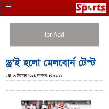
Toggle
navigation
for Add
ড্র’ই হলো মেলবোর্ন টেস্ট
:
৩০ ডিসেম্বর ২০১৪, মঙ্গলবার, ১৩:৫২:২২