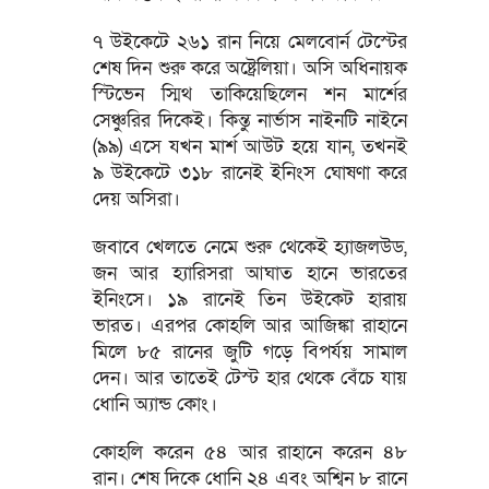
৭ উইকেটে ২৬১ রান নিয়ে মেলবোর্ন টেস্টের
শেষ দিন শুরু করে অষ্ট্রেলিয়া। অসি অধিনায়ক
স্টিভেন স্মিথ তাকিয়েছিলেন শন মার্শের
সেঞ্চুরির দিকেই। কিন্তু নার্ভাস নাইনটি নাইনে
(৯৯) এসে যখন মার্শ আউট হয়ে যান, তখনই
৯ উইকেটে ৩১৮ রানেই ইনিংস ঘোষণা করে
দেয় অসিরা।
জবাবে খেলতে নেমে শুরু থেকেই হ্যাজলউড,
জন আর হ্যারিসরা আঘাত হানে ভারতের
ইনিংসে। ১৯ রানেই তিন উইকেট হারায়
ভারত। এরপর কোহলি আর আজিঙ্কা রাহানে
মিলে ৮৫ রানের জুটি গড়ে বিপর্যয় সামাল
দেন। আর তাতেই টেস্ট হার থেকে বেঁচে যায়
ধোনি অ্যান্ড কোং।
কোহলি করেন ৫৪ আর রাহানে করেন ৪৮
রান। শেষ দিকে ধোনি ২৪ এবং অশ্বিন ৮ রানে