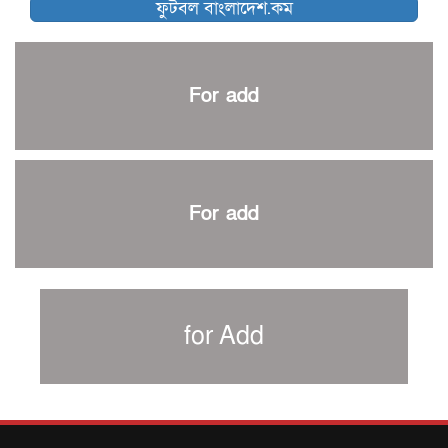
ফুটবল বাংলাদেশ.কম
আর্জেন্টিনার ৫৫ সদস্যের প্রাথমিক দল ঘোষণা
পাকিস্তানের বিপক্ষে ঐতিহাসিক জয়ে ক্রীড়া প্রতিমন্ত্রীর অভিনন্দন
প্রথম টেস্টে পাকিস্তানকে ১০৪ রানে হারালো বাংলাদেশ
For add
শিরোপার আশা বাঁচিয়ে রাখলো ম্যানচেস্টার সিটি
৩৮৬ রানে অলআউট পাকিস্তান; ২৭ রানের লিড বাংলাদেশের
পুনরায় বিএসপিএ সভাপতি রেজওয়ান, সাধারণ সম্পাদক আনন্দ
শান্ত-মুমিনুলদের ব্যাটে প্রথম দিন বাংলাদেশের
For add
রোনালদোর আরেকটি বড় কীর্তি
প্রচার বিমুখ এক ক্রীড়া অন্তপ্রাণ সংগঠক
নতুন সভাপতি পাচ্ছে ক্রিকেটের আইন প্রণয়নকারী সংস্থা এমসিসি
সাফের হ্যাটট্রিক মিশনে থাইল্যান্ডের পথে আফঈদারা
for Add
নিউজিল্যান্ড টেস্ট দলে ফক্সক্রফট
বায়ার্নকে বিদায় করে ফাইনালে পিএসজি
আগামী বছর থেকে শিক্ষাক্ষেত্রে খেলাধুলা বাধ্যতামূলক করা হবে: