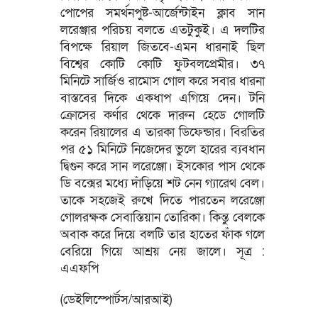
পোপের সমর্থনপুষ্ট-আর্জেন্টাইন ক্লাব সান
লরেঞ্জার পরিচয় বলতে এতটুকুই। এ দলটির
বিপক্ষে রিয়াল জিতবে-এমন ধারনাই ছিল
বিশ্বের কোটি কোটি ফুটবলপ্রেমীর। ৩৭
মিনিটে সার্জিও রামোস গোল করে সবার ধারনা
বাস্তবের দিকে একধাপ এগিয়ে দেন। টনি
ক্রোসের কর্ণার থেকে দারুন হেডে গোলটি
করেন রিয়ালের এ তারকা ডিফেন্ডার। বিরতির
পর ৫১ মিনিটে নিজেদের ভুলে হারের ব্যবধান
দ্বিগুন করে সান লরেঞ্জো। ইসকোর পাস থেকে
ডি বক্সের মধ্যে দাঁড়িয়ে শট নেন গ্যারেথ বেল।
তাকে সহজেই রুখে দিতে পারতেন লরেঞ্জো
গোলরক্ষক সেবাস্তিয়ান তোরিকা। কিন্তু বেলকে
অবাক করে দিয়ে বলটি তার হাতের ফাঁক গলে
বেরিয়ে গিয়ে আশ্রয় নেয় জালে। সূত্র :
এএফপি
(ডেইলিস্পোর্টস/আরআই)