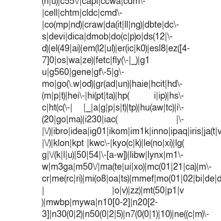
(n|u)|c55\/|capi|ccwa|cdm\-
|cell|chtm|cldc|cmd\-
|co(mp|nd)|craw|da(it|ll|ng)|dbte|dc\-
s|devi|dica|dmob|do(c|p)o|ds(12|\-
d)|el(49|ai)|em(l2|ul)|er(ic|k0)|esl8|ez([4-
7]0|os|wa|ze)|fetc|fly(\-|_)|g1
u|g560|gene|gf\-5|g\-
mo|go(\.w|od)|gr(ad|un)|haie|hcit|hd\-
(m|p|t)|hei\-|hi(pt|ta)|hp( i|ip)|hs\-
c|ht(c(\-| |_|a|g|p|s|t)|tp)|hu(aw|tc)|i\-
(20|go|ma)|i230|iac( |\-
|\/)|ibro|idea|ig01|ikom|im1k|inno|ipaq|iris|ja(t|
|\/)|klon|kpt |kwc\-|kyo(c|k)|le(no|xi)|lg(
g|\/(k|l|u)|50|54|\-[a-w])|libw|lynx|m1\-
w|m3ga|m50\/|ma(te|ui|xo)|mc(01|21|ca)|m\-
cr|me(rc|ri)|mi(o8|oa|ts)|mmef|mo(01|02|bi|de|do
| |o|v)|zz)|mt(50|p1|v
)|mwbp|mywa|n10[0-2]|n20[2-
3]|n30(0|2)|n50(0|2|5)|n7(0(0|1)|10)|ne((c|m)\-