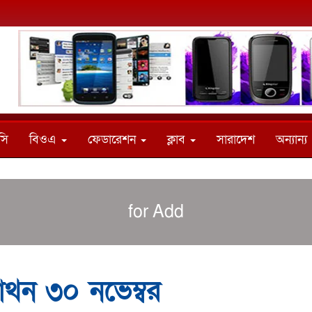
সি
বিওএ
ফেডারেশন
ক্লাব
সারাদেশ
অন্যান্য
for Add
রাথন ৩০ নভেম্বর