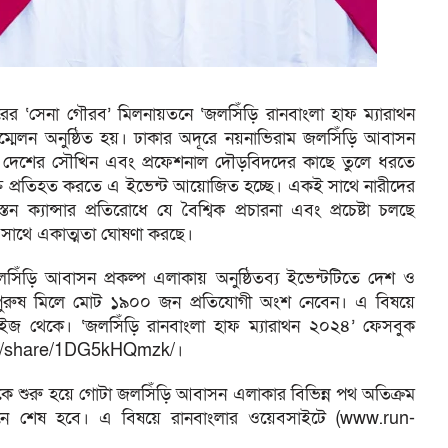
র ‘সেনা গৌরব’ মিলনায়তনে ‘জলসিঁড়ি রানবাংলা হাফ ম্যারাথন
মেলন অনুষ্ঠিত হয়। ঢাকার অদূরে নয়নাভিরাম জলসিঁড়ি আবাসন
্যাক দেশের সৌখিন এবং প্রফেশনাল দৌড়বিদদের কাছে তুলে ধরতে
 প্রতিহত করতে এ ইভেন্ট আয়োজিত হচ্ছে। একই সাথে নারীদের
স্তন ক্যান্সার প্রতিরোধে যে বৈশ্বিক প্রচারনা এবং প্রচেষ্টা চলছে
র সাথে একাত্মতা ঘোষণা করছে।
সিঁড়ি আবাসন প্রকল্প এলাকায় অনুষ্ঠিতব্য ইভেন্টটিতে দেশ ও
 ও পুরুষ মিলে মোট ১৯০০ জন প্রতিযোগী অংশ নেবেন। এ বিষয়ে
পেইজ থেকে। ‘জলসিঁড়ি রানবাংলা হাফ ম্যারাথন ২০২৪’ ফেসবুক
om/share/1DG5kHQmzk/।
ে থেকে শুরু হয়ে গোটা জলসিঁড়ি আবাসন এলাকার বিভিন্ন পথ অতিক্রম
 সামনে শেষ হবে। এ বিষয়ে রানবাংলার ওয়েবসাইটে (www.run-