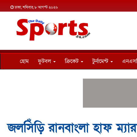
ঢাকা, শনিবার, ৮ আগস্ট ২০২৬
হোম
ফুটবল
ক্রিকেট
টুর্নামেন্ট
এনএস
জলসিঁড়ি রানবাংলা হাফ ম্যা