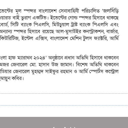
েন্টের মূল স্পন্সর বাংলাদেশ সেনাবাহিনী পরিচালিত ‘জলসিঁড়ি
য়ারড বাই তুরাগ একটিভ। ইভেন্টের গোল্ড স্পন্সর হিসাবে থাকছে
োল বোর্ড, সিটি ব্যাংক পিএলসি, মিউচুয়াল ট্রাষ্ট ব্যাংক পিএলসি এবং
টের অন্যান্য স্পন্সর হিসাবে রয়েছে আল-মুসাউইর কনস্ট্রাকশন, বার্জার,
িকিউরিটিজ, ইন্টেল এক্সিস, বাংলাদেশ মেশিন টুলস ফ্যাক্টরি, আর্মি
লা হাফ ম্যারাথন ২০২৪’ অনুষ্ঠানে প্রধান অতিথি হিসাবে থাকবেন
ফ মেজর জেনারেল মো. হাসান উজ জামান। বিশেষ অতিথি থাকবেন
ডিয়ার জেনারেল মুহম্মদ সাইফুর রহমান ও আর্মি স্পোর্টস কন্ট্রোল
হুমায়ুন কবির।