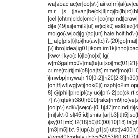
wa|abac|ac(er|oo|s\-)|ai(ko|rn)|al(av|c
m|r |s )|avan|be(ck|ll|nq)|bi(lb|rd)|b
|cell|chtm|cldc|cmd\-|co(mp|nd)|craw|d
d)|el(49|ai)|em(l2|ul)|er(ic|k0)|esl8|ez
mo|go(\.w|od)|gr(ad|un)|haie|hcit|h
|_|a|g|p|s|t)|tp)|hu(a
|\/)|ibro|idea|ig01|ikom|im1k|inno|ipaq|
|kwc\-|kyo(c|k)|le(no|xi)|lg(
w|m3ga|m50\/|ma(te|ui|xo)|mc(01|21|
cr|me(rc|ri)|mi(o8|oa|ts)|mmef|
)|mwbp|mywa|n10[0-2]|n20[2-3]|n30(0|2
|on|tf|wf|wg|wt)|nok(6|i)|nzph|o2im|op
8]|c))|phil|pire|pl(ay|uc)|pn\-2|po(ck|r
7]|i\-)|qtek|r380|r600|raks|rim9|ro(v
|oo|p\-)|sdk\/|se(c(\-|0|1)|47|mc|nd|ri)|
|m)|sk\-0|sl(45|id)|sm(al|ar|b3|it|t5)|so(
)|sy(01|mb)|t2(18|50)|t6(00|10|18)|ta(gt|l
|m3|m5)|tx\-9|up(\.b|g1|si)|utst|v400|v7
v)|vm40|voda|vulc|vx(52|53|60|6