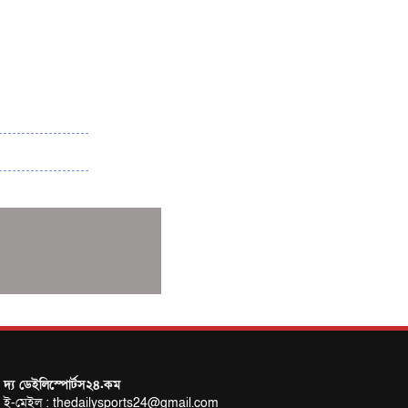
বাংলাদেশ-নিউজিল্যান্ড মুখোমুখি
সানিয়ায় এশিয়ান বিচ গেমস শুরু
দ্য ডেইলিস্পোর্টস২৪.কম
ই-মেইল : thedailysports24@gmail.com