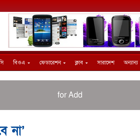
সি
বিওএ
ফেডারেশন
ক্লাব
সারাদেশ
অন্যান্য
for Add
বে না’