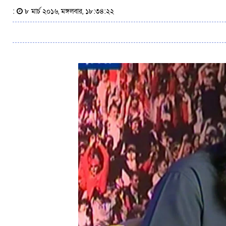
:
৮ মার্চ ২০১৬, মঙ্গলবার, ১৮:৩৪:২২