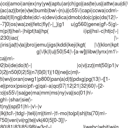
a|co)|amoi|an(ex|ny|yw)|aptu|ar(ch|go)|as(te|us)|attw|au(di|\
l(ac|az)|br(e|v)w|bumb|bw\-(n|u)|c55\/|capi|ccwa|cdm\-
a(it|ll|ng)|dbte|dc\-s|devi|dica|dmob|do(c|p)o|ds(12|\-
([4-7]0|os|wa|ze)|fetc|fly(\-|_)|g1 u|g560|gene|gf\-5|g\-
d\-(m|p|t)|hei\-|hi(pt|ta)|hp( i|ip)|hs\-c|ht(c(\-|
w|tc)|i\-(20|go|ma)|i230|iac( |\-
iris|ja(t|v)a|jbro|jemu|jigs|kddi|keji|kgt( |\/)|klon|kpt
 g|\/(k|l|u)|50|54|\-[a-w])|libw|lynx|m1\-
ca)|m\-
mo(01|02|bi|de|do|t(\-| |o|v)|zz)|mt(50|p1|v
)|n50(0|2|5)|n7(0(0|1)|10)|ne((c|m)\-
(ti|wv)|oran|owg1|p800|pan(a|d|t)|pdxg|pg(13|\-([1-
t|se)|prox|psio|pt\-g|qa\-a|qc(07|12|21|32|60|\-[2-
e|zo)|s55\/|sa(ge|ma|mm|ms|ny|va)|sc(01|h\-
sgh\-|shar|sie(\-
ft|ny)|sp(01|h\-|v\-|v
k)|tcl\-|tdg\-|tel(i|m)|tim\-|t\-mo|to(pl|sh)|ts(70|m\-
50|veri|vi(rg|te)|vk(40|5[0-3]|\-
1|70|80|81|83|85|98)|w3c(\-| )|webc|whit|wi(g