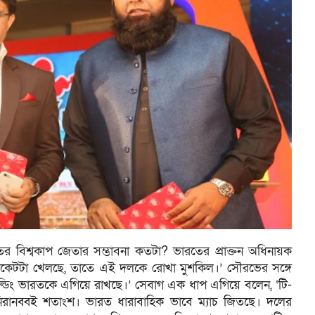
 বিশ্বকাপ জেতার সম্ভাবনা কতটা? ভারতের প্রাক্তন অধিনায়ক
রিকেটটা খেলছে, তাতে এই দলকে রোখা মুশকিল।’ সৌরভের সঙ্গে
্ডিং ভারতকে এগিয়ে রাখছে।’ সেবাগ এক ধাপ এগিয়ে বলেন, ‘টি-
নিরানব্বই শতাংশ। ভারত ধারাবাহিক ভাবে ম্যাচ জিতছে। দলের