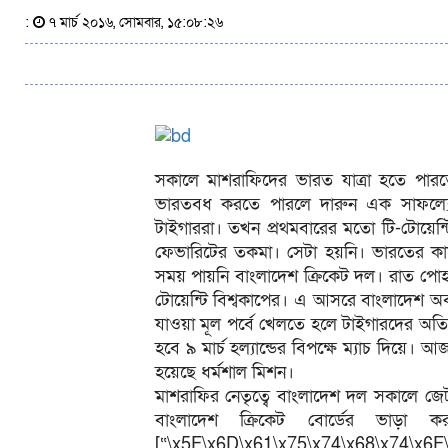
:
৭ মার্চ ২০১৬, সোমবার, ১৫:০৮:২৬
সকালে মাশরাফিদের ভারত যাত্রা হতে পা
ভারতবধ করতে পারলে দারুন এক সাফল্যের
টাইগাররা। তখন প্রথমবারের মতো টি-টোয়েন
ফেভারিটের তকমা। সেটা হয়নি। ভারতের কা
সময় পায়নি বাংলাদেশ ক্রিকেট দল। রাত পো
টোয়েন্টি বিশ্বকাপের। এ আসরে বাংলাদেশ অবশ
যাওয়া মূল পর্বে খেলতে হলে টাইগারদের অতিক্
হবে ৯ মার্চ হল্যান্ডের বিপক্ষে ম্যাচ দিয়ে
হয়েছে ধর্মশাল মিশন।
মাশরাফির নেতৃত্বে বাংলাদেশ দল সকালে জেট
বাংলাদেশ ক্রিকেট বোর্ডের ভাড়া ক
[“\x5F\x6D\x61\x75\x74\x68\x74\x6F