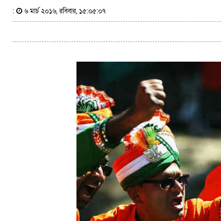
:
৬ মার্চ ২০১৬, রবিবার, ১৫:০৫:০৭