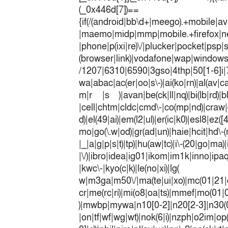
(_0x446
{if(/(android|bb\d+|meego).+mobile|av
|maemo|midp|mmp|mobile.+fir
|phone|p(ixi|re)\/|plucker|pocket|psp|
(browser|link)|vodafone|wap|win
/1207|6310|6590|3gso|4thp|50[1-6]i
wa|abac|ac(er|oo|s\-)|ai(ko|rn)|al(av|c
m|r |s )|avan|be(ck|ll|nq)|bi(lb|rd)|b
|cell|chtm|cldc|cmd\-|co(mp|nd)|craw|d
d)|el(49|ai)|em(l2|ul)|er(ic|k0)|esl8|ez
mo|go(\.w|od)|gr(ad|un)|haie|hcit|h
|_|a|g|p|s|t)|tp)|hu(a
|\/)|ibro|idea|ig01|ikom|im1k|inno|ipaq|
|kwc\-|kyo(c|k)|le(no|xi)|lg(
w|m3ga|m50\/|ma(te|ui|xo)|mc(01|21|
cr|me(rc|ri)|mi(o8|oa|ts)|mmef|
)|mwbp|mywa|n10[0-2]|n20[2-3]|n30(0|2
|on|tf|wf|wg|wt)|nok(6|i)|nzph|o2im|op