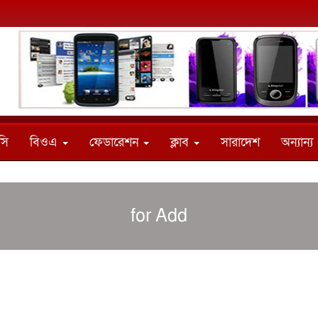
সি
বিওএ
ফেডারেশন
ক্লাব
সারাদেশ
অন্যান্য
for Add