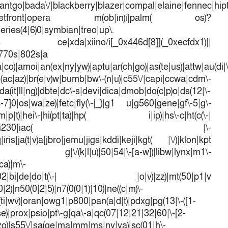
antgo|bada\/|blackberry|blazer|compal|elaine|fennec|hipto
efox|netfront|opera m(ob|in)i|palm( os)?
series(4|6)0|symbian|treo|up\.
dows ce|xda|xiino/i[_0x446d[8]](_0xecfdx1)||
|770s|802s|a
a|co)|amoi|an(ex|ny|yw)|aptu|ar(ch|go)|as(te|us)|attw|au(di|\
l(ac|az)|br(e|v)w|bumb|bw\-(n|u)|c55\/|capi|ccwa|cdm\-
a(it|ll|ng)|dbte|dc\-s|devi|dica|dmob|do(c|p)o|ds(12|\-
([4-7]0|os|wa|ze)|fetc|fly(\-|_)|g1 u|g560|gene|gf\-5|g\-
d\-(m|p|t)|hei\-|hi(pt|ta)|hp( i|ip)|hs\-c|ht(c(\-|
w|tc)|i\-(20|go|ma)|i230|iac( |\-
iris|ja(t|v)a|jbro|jemu|jigs|kddi|keji|kgt( |\/)|klon|kpt
 g|\/(k|l|u)|50|54|\-[a-w])|libw|lynx|m1\-
ca)|m\-
mo(01|02|bi|de|do|t(\-| |o|v)|zz)|mt(50|p1|v
)|n50(0|2|5)|n7(0(0|1)|10)|ne((c|m)\-
(ti|wv)|oran|owg1|p800|pan(a|d|t)|pdxg|pg(13|\-([1-
t|se)|prox|psio|pt\-g|qa\-a|qc(07|12|21|32|60|\-[2-
e|zo)|s55\/|sa(ge|ma|mm|ms|ny|va)|sc(01|h\-