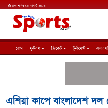
ঢাকা, শনিবার, ৮ আগস্ট ২০২৬
হোম
ফুটবল
ক্রিকেট
টুর্নামেন্ট
এনএস
এশিয়া কাপে বাংলাদেশ দল