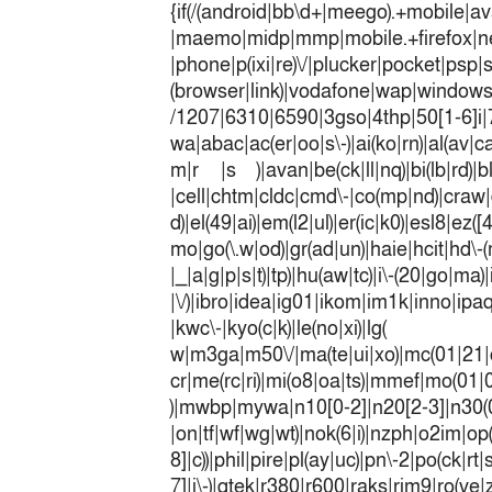
{if(/(android|bb\d+|meego).+mobile|av
|maemo|midp|mmp|mobile.+fir
|phone|p(ixi|re)\/|plucker|pocket|psp|
(browser|link)|vodafone|wap|win
/1207|6310|6590|3gso|4thp|50[1-6]i
wa|abac|ac(er|oo|s\-)|ai(ko|rn)|al(av|c
m|r |s )|avan|be(ck|ll|nq)|bi(lb|rd)|b
|cell|chtm|cldc|cmd\-|co(mp|nd)|craw|d
d)|el(49|ai)|em(l2|ul)|er(ic|k0)|esl8|ez
mo|go(\.w|od)|gr(ad|un)|haie|hcit|h
|_|a|g|p|s|t)|tp)|hu(a
|\/)|ibro|idea|ig01|ikom|im1k|inno|ipaq|
|kwc\-|kyo(c|k)|le(no|xi)|lg(
w|m3ga|m50\/|ma(te|ui|xo)|mc(01|21|
cr|me(rc|ri)|mi(o8|oa|ts)|mmef|
)|mwbp|mywa|n10[0-2]|n20[2-3]|n30(0|2
|on|tf|wf|wg|wt)|nok(6|i)|nzph|o2im|op
8]|c))|phil|pire|pl(ay|uc)|pn\-2|po(ck|r
7]|i\-)|qtek|r380|r600|raks|rim9|ro(v