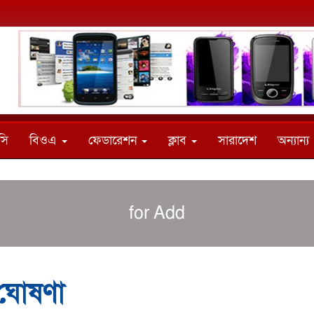
সি
বিওএ
ফেডারেশন
ক্লাব
সারাদেশ
অন্যান্য
for Add
 ঘোষণা