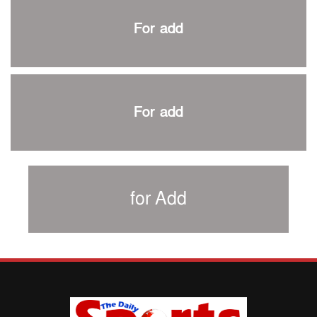
প্রথম টেস্টে পাকিস্তানকে ১০৪ রানে হারালো বাংলাদেশ
For add
শিরোপার আশা বাঁচিয়ে রাখলো ম্যানচেস্টার সিটি
৩৮৬ রানে অলআউট পাকিস্তান; ২৭ রানের লিড বাংলাদেশের
পুনরায় বিএসপিএ সভাপতি রেজওয়ান, সাধারণ সম্পাদক আনন্দ
শান্ত-মুমিনুলদের ব্যাটে প্রথম দিন বাংলাদেশের
For add
রোনালদোর আরেকটি বড় কীর্তি
প্রচার বিমুখ এক ক্রীড়া অন্তপ্রাণ সংগঠক
নতুন সভাপতি পাচ্ছে ক্রিকেটের আইন প্রণয়নকারী সংস্থা এমসিসি
সাফের হ্যাটট্রিক মিশনে থাইল্যান্ডের পথে আফঈদারা
for Add
নিউজিল্যান্ড টেস্ট দলে ফক্সক্রফট
বায়ার্নকে বিদায় করে ফাইনালে পিএসজি
আগামী বছর থেকে শিক্ষাক্ষেত্রে খেলাধুলা বাধ্যতামূলক করা হবে:
ক্রীড়া প্রতিমন্ত্রী
পাকিস্তানের বিপক্ষে টেস্টের আগে বাংলাদেশের প্রস্তুতি নিয়ে