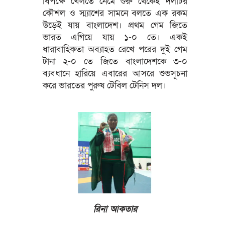
বিপক্ষে খেলতে নেমে শুরু থেকেই দলটির
কৌশল ও স্ম্যাশের সামনে বলতে এক রকম
উড়েই যায় বাংলাদেশ। প্রথম গেম জিতে
ভারত এগিয়ে যায় ১-০ তে। একই
ধারাবাহিকতা অব্যাহত রেখে পরের দুই গেম
টানা ২-০ তে জিতে বাংলাদেশকে ৩-০
ব্যবধানে হারিয়ে এবারের আসরে শুভসূচনা
করে ভারতের পুরুষ টেবিল টেনিস দল।
রিনা আকতার