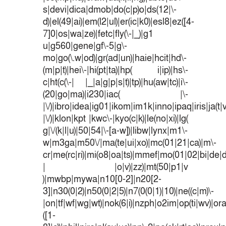
s|devi|dica|dmob|do(c|p)o|ds(12|\-
d)|el(49|ai)|em(l2|ul)|er(ic|k0)|esl8|ez([4-
7]0|os|wa|ze)|fetc|fly(\-|_)|g1
u|g560|gene|gf\-5|g\-
mo|go(\.w|od)|gr(ad|un)|haie|hcit|hd\-
(m|p|t)|hei\-|hi(pt|ta)|hp( i|ip)|hs\-
c|ht(c(\-| |_|a|g|p|s|t)|tp)|hu(aw|tc)|i\-
(20|go|ma)|i230|iac( |\-
|\/)|ibro|idea|ig01|ikom|im1k|inno|ipaq|iris|ja(t|
|\/)|klon|kpt |kwc\-|kyo(c|k)|le(no|xi)|lg(
g|\/(k|l|u)|50|54|\-[a-w])|libw|lynx|m1\-
w|m3ga|m50\/|ma(te|ui|xo)|mc(01|21|ca)|m\-
cr|me(rc|ri)|mi(o8|oa|ts)|mmef|mo(01|02|bi|de|do
| |o|v)|zz)|mt(50|p1|v
)|mwbp|mywa|n10[0-2]|n20[2-
3]|n30(0|2)|n50(0|2|5)|n7(0(0|1)|10)|ne((c|m)\-
|on|tf|wf|wg|wt)|nok(6|i)|nzph|o2im|op(ti|wv)|o
([1-