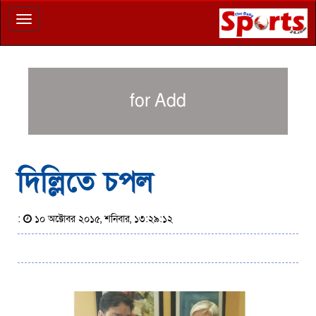
Toggle
navigation
for Add
দিল্লিতে চপল
:
১০ অক্টোবর ২০১৫, শনিবার, ১৩:২৯:১২