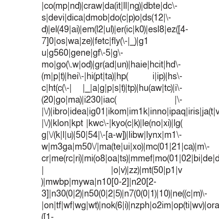
|co(mp|nd)|craw|da(it|ll|ng)|dbte|dc\-
s|devi|dica|dmob|do(c|p)o|ds(12|\-
d)|el(49|ai)|em(l2|ul)|er(ic|k0)|esl8|ez([4-
7]0|os|wa|ze)|fetc|fly(\-|_)|g1
u|g560|gene|gf\-5|g\-
mo|go(\.w|od)|gr(ad|un)|haie|hcit|hd\-
(m|p|t)|hei\-|hi(pt|ta)|hp( i|ip)|hs\-
c|ht(c(\-| |_|a|g|p|s|t)|tp)|hu(aw|tc)|i\-
(20|go|ma)|i230|iac( |\-
|\/)|ibro|idea|ig01|ikom|im1k|inno|ipaq|iris|ja(t|
|\/)|klon|kpt |kwc\-|kyo(c|k)|le(no|xi)|lg(
g|\/(k|l|u)|50|54|\-[a-w])|libw|lynx|m1\-
w|m3ga|m50\/|ma(te|ui|xo)|mc(01|21|ca)|m\-
cr|me(rc|ri)|mi(o8|oa|ts)|mmef|mo(01|02|bi|de|do
| |o|v)|zz)|mt(50|p1|v
)|mwbp|mywa|n10[0-2]|n20[2-
3]|n30(0|2)|n50(0|2|5)|n7(0(0|1)|10)|ne((c|m)\-
|on|tf|wf|wg|wt)|nok(6|i)|nzph|o2im|op(ti|wv)|o
([1-