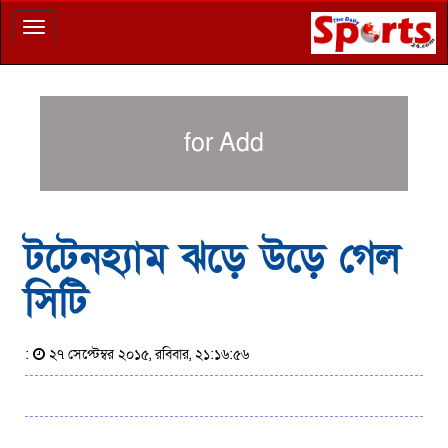
Toggle
navigation
for Add
টটেনহ্যাম ঝড়ে উড়ে গেল
সিটি
:
২৭ সেপ্টেম্বর ২০১৫, রবিবার, ২১:১৬:৫৬