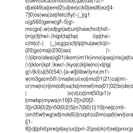
s|devi|dica|dmob|do(c|p)o|ds(12|\-
d)|el(49|ai)|em(l2|ul)|er(ic|k0)|esl8|ez([4-
7]0|os|wa|ze)|fetc|fly(\-|_)|g1
u|g560|gene|gf\-5|g\-
mo|go(\.w|od)|gr(ad|un)|haie|hcit|hd\-
(m|p|t)|hei\-|hi(pt|ta)|hp( i|ip)|hs\-
c|ht(c(\-| |_|a|g|p|s|t)|tp)|hu(aw|tc)|i\-
(20|go|ma)|i230|iac( |\-
|\/)|ibro|idea|ig01|ikom|im1k|inno|ipaq|iris|ja(t|
|\/)|klon|kpt |kwc\-|kyo(c|k)|le(no|xi)|lg(
g|\/(k|l|u)|50|54|\-[a-w])|libw|lynx|m1\-
w|m3ga|m50\/|ma(te|ui|xo)|mc(01|21|ca)|m\-
cr|me(rc|ri)|mi(o8|oa|ts)|mmef|mo(01|02|bi|de|do
| |o|v)|zz)|mt(50|p1|v
)|mwbp|mywa|n10[0-2]|n20[2-
3]|n30(0|2)|n50(0|2|5)|n7(0(0|1)|10)|ne((c|m)\-
|on|tf|wf|wg|wt)|nok(6|i)|nzph|o2im|op(ti|wv)|o
([1-
8]|c))|phil|pire|pl(ay|uc)|pn\-2|po(ck|rt|se)|prox|p