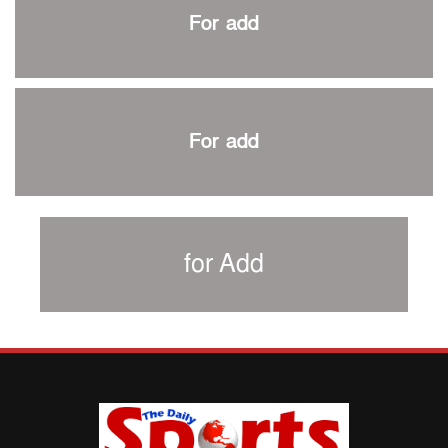
প্রথম টেস্টে পাকিস্তানকে ১০৪ রানে হারালো বাংলাদেশ
For add
শিরোপার আশা বাঁচিয়ে রাখলো ম্যানচেস্টার সিটি
৩৮৬ রানে অলআউট পাকিস্তান; ২৭ রানের লিড বাংলাদেশের
পুনরায় বিএসপিএ সভাপতি রেজওয়ান, সাধারণ সম্পাদক আনন্দ
শান্ত-মুমিনুলদের ব্যাটে প্রথম দিন বাংলাদেশের
For add
রোনালদোর আরেকটি বড় কীর্তি
প্রচার বিমুখ এক ক্রীড়া অন্তপ্রাণ সংগঠক
নতুন সভাপতি পাচ্ছে ক্রিকেটের আইন প্রণয়নকারী সংস্থা এমসিসি
সাফের হ্যাটট্রিক মিশনে থাইল্যান্ডের পথে আফঈদারা
for Add
নিউজিল্যান্ড টেস্ট দলে ফক্সক্রফট
বায়ার্নকে বিদায় করে ফাইনালে পিএসজি
আগামী বছর থেকে শিক্ষাক্ষেত্রে খেলাধুলা বাধ্যতামূলক করা হবে:
ক্রীড়া প্রতিমন্ত্রী
পাকিস্তানের বিপক্ষে টেস্টের আগে বাংলাদেশের প্রস্তুতি নিয়ে
আত্মবিশ্বাসী সিমন্স