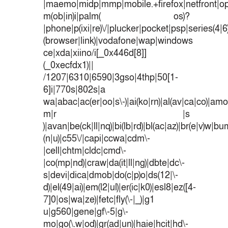
|maemo|midp|mmp|mobile.+firefox|netfront|o
m(ob|in)i|palm( os)?
|phone|p(ixi|re)\/|plucker|pocket|psp|series(4|
(browser|link)|vodafone|wap|windows
ce|xda|xiino/i[_0x446d[8]]
(_0xecfdx1)||
/1207|6310|6590|3gso|4thp|50[1-
6]i|770s|802s|a
wa|abac|ac(er|oo|s\-)|ai(ko|rn)|al(av|ca|co)|amoi
m|r |s
)|avan|be(ck|ll|nq)|bi(lb|rd)|bl(ac|az)|br(e|v)w|b
(n|u)|c55\/|capi|ccwa|cdm\-
|cell|chtm|cldc|cmd\-
|co(mp|nd)|craw|da(it|ll|ng)|dbte|dc\-
s|devi|dica|dmob|do(c|p)o|ds(12|\-
d)|el(49|ai)|em(l2|ul)|er(ic|k0)|esl8|ez([4-
7]0|os|wa|ze)|fetc|fly(\-|_)|g1
u|g560|gene|gf\-5|g\-
mo|go(\.w|od)|gr(ad|un)|haie|hcit|hd\-