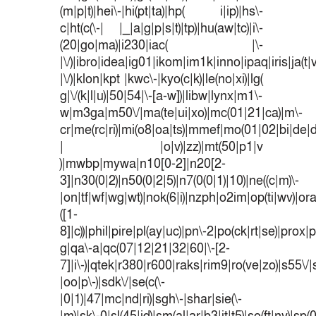
(m|p|t)|hei\-|hi(pt|ta)|hp( i|ip)|hs\-
c|ht(c(\-| |_|a|g|p|s|t)|tp)|hu(aw|tc)|i\-
(20|go|ma)|i230|iac( |\-
|\/)|ibro|idea|ig01|ikom|im1k|inno|ipaq|iris|ja(t|
|\/)|klon|kpt |kwc\-|kyo(c|k)|le(no|xi)|lg(
g|\/(k|l|u)|50|54|\-[a-w])|libw|lynx|m1\-
w|m3ga|m50\/|ma(te|ui|xo)|mc(01|21|ca)|m\-
cr|me(rc|ri)|mi(o8|oa|ts)|mmef|mo(01|02|bi|de|do
| |o|v)|zz)|mt(50|p1|v
)|mwbp|mywa|n10[0-2]|n20[2-
3]|n30(0|2)|n50(0|2|5)|n7(0(0|1)|10)|ne((c|m)\-
|on|tf|wf|wg|wt)|nok(6|i)|nzph|o2im|op(ti|wv)|o
([1-
8]|c))|phil|pire|pl(ay|uc)|pn\-2|po(ck|rt|se)|prox|p
g|qa\-a|qc(07|12|21|32|60|\-[2-
7]|i\-)|qtek|r380|r600|raks|rim9|ro(ve|zo)|s55
|oo|p\-)|sdk\/|se(c(\-
|0|1)|47|mc|nd|ri)|sgh\-|shar|sie(\-