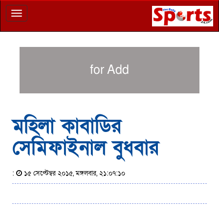
Toggle
navigation
for Add
মহিলা কাবাডির
সেমিফাইনাল বুধবার
:
১৫ সেপ্টেম্বর ২০১৫, মঙ্গলবার, ২১:০৭:১০