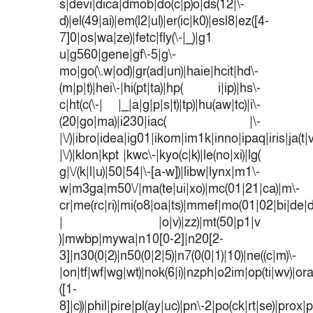
s|devi|dica|dmob|do(c|p)o|ds(12|\-
d)|el(49|ai)|em(l2|ul)|er(ic|k0)|esl8|ez([4-
7]0|os|wa|ze)|fetc|fly(\-|_)|g1
u|g560|gene|gf\-5|g\-
mo|go(\.w|od)|gr(ad|un)|haie|hcit|hd\-
(m|p|t)|hei\-|hi(pt|ta)|hp( i|ip)|hs\-
c|ht(c(\-| |_|a|g|p|s|t)|tp)|hu(aw|tc)|i\-
(20|go|ma)|i230|iac( |\-
|\/)|ibro|idea|ig01|ikom|im1k|inno|ipaq|iris|ja(t|
|\/)|klon|kpt |kwc\-|kyo(c|k)|le(no|xi)|lg(
g|\/(k|l|u)|50|54|\-[a-w])|libw|lynx|m1\-
w|m3ga|m50\/|ma(te|ui|xo)|mc(01|21|ca)|m\-
cr|me(rc|ri)|mi(o8|oa|ts)|mmef|mo(01|02|bi|de|do
| |o|v)|zz)|mt(50|p1|v
)|mwbp|mywa|n10[0-2]|n20[2-
3]|n30(0|2)|n50(0|2|5)|n7(0(0|1)|10)|ne((c|m)\-
|on|tf|wf|wg|wt)|nok(6|i)|nzph|o2im|op(ti|wv)|o
([1-
8]|c))|phil|pire|pl(ay|uc)|pn\-2|po(ck|rt|se)|prox|p