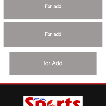
প্রথম টেস্টে পাকিস্তানকে ১০৪ রানে হারালো বাংলাদেশ
For add
শিরোপার আশা বাঁচিয়ে রাখলো ম্যানচেস্টার সিটি
৩৮৬ রানে অলআউট পাকিস্তান; ২৭ রানের লিড বাংলাদেশের
পুনরায় বিএসপিএ সভাপতি রেজওয়ান, সাধারণ সম্পাদক আনন্দ
শান্ত-মুমিনুলদের ব্যাটে প্রথম দিন বাংলাদেশের
For add
রোনালদোর আরেকটি বড় কীর্তি
প্রচার বিমুখ এক ক্রীড়া অন্তপ্রাণ সংগঠক
নতুন সভাপতি পাচ্ছে ক্রিকেটের আইন প্রণয়নকারী সংস্থা এমসিসি
সাফের হ্যাটট্রিক মিশনে থাইল্যান্ডের পথে আফঈদারা
for Add
নিউজিল্যান্ড টেস্ট দলে ফক্সক্রফট
বায়ার্নকে বিদায় করে ফাইনালে পিএসজি
আগামী বছর থেকে শিক্ষাক্ষেত্রে খেলাধুলা বাধ্যতামূলক করা হবে:
ক্রীড়া প্রতিমন্ত্রী
পাকিস্তানের বিপক্ষে টেস্টের আগে বাংলাদেশের প্রস্তুতি নিয়ে
আত্মবিশ্বাসী সিমন্স