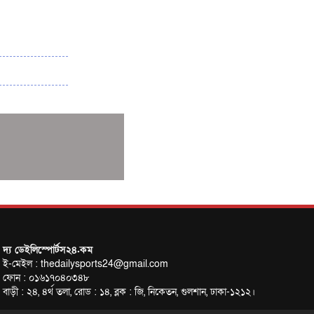
৩৮৬ রানে অলআউট পাকিস্তান; ২৭ রানের লিড
বাংলাদেশের
পুনরায় বিএসপিএ সভাপতি রেজওয়ান, সাধারণ
সম্পাদক আনন্দ
শান্ত-মুমিনুলদের ব্যাটে প্রথম দিন বাংলাদেশের
রোনালদোর আরেকটি বড় কীর্তি
প্রচার বিমুখ এক ক্রীড়া অন্তপ্রাণ সংগঠক
নতুন সভাপতি পাচ্ছে ক্রিকেটের আইন প্রণয়নকারী
সংস্থা এমসিসি
সাফের হ্যাটট্রিক মিশনে থাইল্যান্ডের পথে
আফঈদারা
নিউজিল্যান্ড টেস্ট দলে ফক্সক্রফট
দ্য ডেইলিস্পোর্টস২৪.কম
বায়ার্নকে বিদায় করে ফাইনালে পিএসজি
ই-মেইল : thedailysports24@gmail.com
ফোন : ০১৬১৭০৪০৩৪৮
আগামী বছর থেকে শিক্ষাক্ষেত্রে খেলাধুলা
বাড়ী : ২৪, ৪র্থ তলা, রোড : ১৪, ব্লক : জি, নিকেতন, গুলশান, ঢাকা-১২১২।
বাধ্যতামূলক করা হবে: ক্রীড়া প্রতিমন্ত্রী