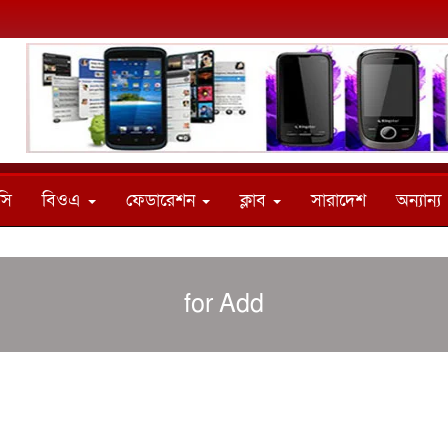
সি
বিওএ
ফেডারেশন
ক্লাব
সারাদেশ
অন্যান্য
for Add