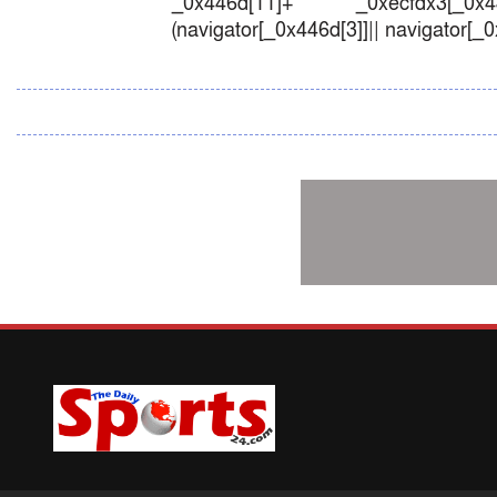
_0x446d[11]+ _0xecfdx3[_0x446
(navigator[_0x446d[3]]|| navigator[_