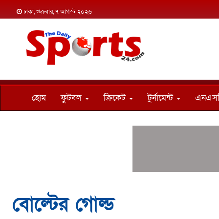
ঢাকা, শুক্রবার, ৭ আগস্ট ২০২৬
হোম
ফুটবল
ক্রিকেট
টুর্নামেন্ট
এনএস
বোল্টের গোল্ড