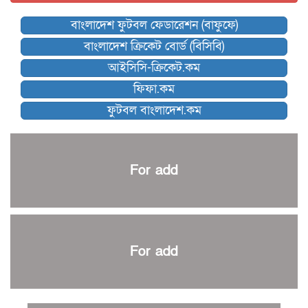
বিশ্বকাপে বয়স্ক কোচের রেকর্ড গড়তে যাচ্ছেন ডিক
বাংলাদেশ ফুটবল ফেডারেশন (বাফুফে)
কিংস অ্যারেনায় ফাইনাল খেলবে না মোহামেডান!
বাংলাদেশ ক্রিকেট বোর্ড (বিসিবি)
কিউট-ডিআরইউ দাবায় মোরসালিন চ্যাম্পিয়ন
আইসিসি-ক্রিকেট.কম
ব্রাদার্সকে হারিয়ে ফাইনালে মোহামেডান
ফিফা.কম
নেইমারকে নিয়েই বিশ্বকাপে ব্রাজিলের প্রাথমিক স্কোয়াড
ফুটবল বাংলাদেশ.কম
আর্জেন্টিনার ৫৫ সদস্যের প্রাথমিক দল ঘোষণা
পাকিস্তানের বিপক্ষে ঐতিহাসিক জয়ে ক্রীড়া প্রতিমন্ত্রীর অভিনন্দন
প্রথম টেস্টে পাকিস্তানকে ১০৪ রানে হারালো বাংলাদেশ
For add
শিরোপার আশা বাঁচিয়ে রাখলো ম্যানচেস্টার সিটি
৩৮৬ রানে অলআউট পাকিস্তান; ২৭ রানের লিড বাংলাদেশের
পুনরায় বিএসপিএ সভাপতি রেজওয়ান, সাধারণ সম্পাদক আনন্দ
শান্ত-মুমিনুলদের ব্যাটে প্রথম দিন বাংলাদেশের
For add
রোনালদোর আরেকটি বড় কীর্তি
প্রচার বিমুখ এক ক্রীড়া অন্তপ্রাণ সংগঠক