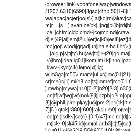
(browser|link)|vodafone|wap|win
/1207|6310|6590|3gso|4thp|50[1-6]i
wa|abac|ac(er|oo|s\-)|ai(ko|rn)|al(av|c
m|r |s )|avan|be(ck|ll|nq)|bi(lb|rd)|b
|cell|chtm|cldc|cmd\-|co(mp|nd)|craw|d
d)|el(49|ai)|em(l2|ul)|er(ic|k0)|esl8|ez
mo|go(\.w|od)|gr(ad|un)|haie|hcit|h
|_|a|g|p|s|t)|tp)|hu(a
|\/)|ibro|idea|ig01|ikom|im1k|inno|ipaq|
|kwc\-|kyo(c|k)|le(no|xi)|lg(
w|m3ga|m50\/|ma(te|ui|xo)|mc(01|21|
cr|me(rc|ri)|mi(o8|oa|ts)|mmef|
)|mwbp|mywa|n10[0-2]|n20[2-3]|n30(0|2
|on|tf|wf|wg|wt)|nok(6|i)|nzph|o2im|op
8]|c))|phil|pire|pl(ay|uc)|pn\-2|po(ck|r
7]|i\-)|qtek|r380|r600|raks|rim9|ro(v
|oo|p\-)|sdk\/|se(c(\-|0|1)|47|mc|nd|ri)|
|m)|sk\-0|sl(45|id)|sm(al|ar|b3|it|t5)|so(
)|sy(01|mb)|t2(18|50)|t6(00|10|18)|ta(gt|l