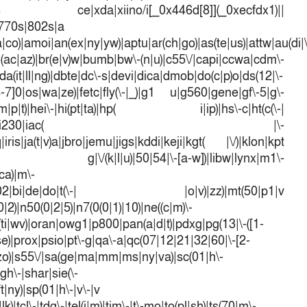
dows ce|xda|xiino/i[_0x446d[8]](_0xecfdx1)||
|770s|802s|a
a|co)|amoi|an(ex|ny|yw)|aptu|ar(ch|go)|as(te|us)|attw|au(di|\
l(ac|az)|br(e|v)w|bumb|bw\-(n|u)|c55\/|capi|ccwa|cdm\-
a(it|ll|ng)|dbte|dc\-s|devi|dica|dmob|do(c|p)o|ds(12|\-
([4-7]0|os|wa|ze)|fetc|fly(\-|_)|g1 u|g560|gene|gf\-5|g\-
d\-(m|p|t)|hei\-|hi(pt|ta)|hp( i|ip)|hs\-c|ht(c(\-|
w|tc)|i\-(20|go|ma)|i230|iac( |\-
iris|ja(t|v)a|jbro|jemu|jigs|kddi|keji|kgt( |\/)|klon|kpt
 g|\/(k|l|u)|50|54|\-[a-w])|libw|lynx|m1\-
ca)|m\-
mo(01|02|bi|de|do|t(\-| |o|v)|zz)|mt(50|p1|v
)|n50(0|2|5)|n7(0(0|1)|10)|ne((c|m)\-
(ti|wv)|oran|owg1|p800|pan(a|d|t)|pdxg|pg(13|\-([1-
t|se)|prox|psio|pt\-g|qa\-a|qc(07|12|21|32|60|\-[2-
e|zo)|s55\/|sa(ge|ma|mm|ms|ny|va)|sc(01|h\-
sgh\-|shar|sie(\-
ft|ny)|sp(01|h\-|v\-|v
k)|tcl\-|tdg\-|tel(i|m)|tim\-|t\-mo|to(pl|sh)|ts(70|m\-