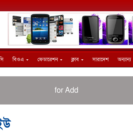
সি
বিওএ
ফেডারেশন
ক্লাব
সারাদেশ
অন্যান্য
for Add
নইউ