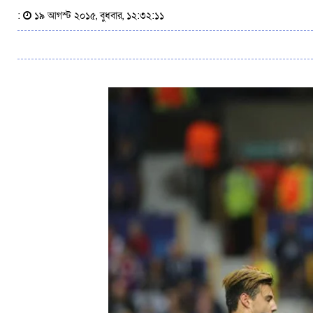
:
১৯ আগস্ট ২০১৫, বুধবার, ১২:৩২:১১