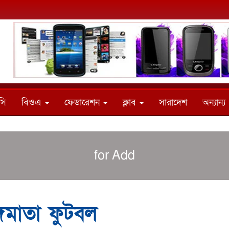
সি
বিওএ
ফেডারেশন
ক্লাব
সারাদেশ
অন্যান্য
for Add
বঙ্গমাতা ফুটবল