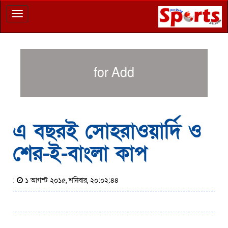
Toggle
navigation
for Add
এ বছরই সোহরাওয়ার্দি ও
শের-ই-বাংলা কাপ
:
১ আগস্ট ২০১৫, শনিবার, ২০:০২:৪৪