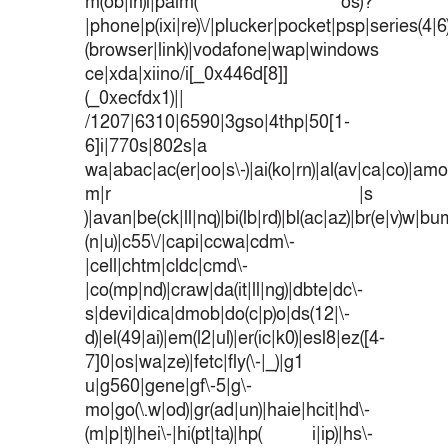
m(ob|in)i|palm( os)?
|phone|p(ixi|re)\/|plucker|pocket|psp|series(4|
(browser|link)|vodafone|wap|windows
ce|xda|xiino/i[_0x446d[8]]
(_0xecfdx1)||
/1207|6310|6590|3gso|4thp|50[1-
6]i|770s|802s|a
wa|abac|ac(er|oo|s\-)|ai(ko|rn)|al(av|ca|co)|amoi
m|r |s
)|avan|be(ck|ll|nq)|bi(lb|rd)|bl(ac|az)|br(e|v)w|b
(n|u)|c55\/|capi|ccwa|cdm\-
|cell|chtm|cldc|cmd\-
|co(mp|nd)|craw|da(it|ll|ng)|dbte|dc\-
s|devi|dica|dmob|do(c|p)o|ds(12|\-
d)|el(49|ai)|em(l2|ul)|er(ic|k0)|esl8|ez([4-
7]0|os|wa|ze)|fetc|fly(\-|_)|g1
u|g560|gene|gf\-5|g\-
mo|go(\.w|od)|gr(ad|un)|haie|hcit|hd\-
(m|p|t)|hei\-|hi(pt|ta)|hp( i|ip)|hs\-