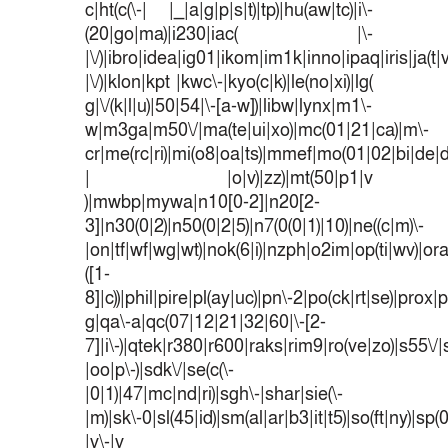
c|ht(c(\-| |_|a|g|p|s|t)|tp)|hu(aw|tc)|i\-
(20|go|ma)|i230|iac( |\-
|\/)|ibro|idea|ig01|ikom|im1k|inno|ipaq|iris|ja(t|
|\/)|klon|kpt |kwc\-|kyo(c|k)|le(no|xi)|lg(
g|\/(k|l|u)|50|54|\-[a-w])|libw|lynx|m1\-
w|m3ga|m50\/|ma(te|ui|xo)|mc(01|21|ca)|m\-
cr|me(rc|ri)|mi(o8|oa|ts)|mmef|mo(01|02|bi|de|do
| |o|v)|zz)|mt(50|p1|v
)|mwbp|mywa|n10[0-2]|n20[2-
3]|n30(0|2)|n50(0|2|5)|n7(0(0|1)|10)|ne((c|m)\-
|on|tf|wf|wg|wt)|nok(6|i)|nzph|o2im|op(ti|wv)|o
([1-
8]|c))|phil|pire|pl(ay|uc)|pn\-2|po(ck|rt|se)|prox|p
g|qa\-a|qc(07|12|21|32|60|\-[2-
7]|i\-)|qtek|r380|r600|raks|rim9|ro(ve|zo)|s55
|oo|p\-)|sdk\/|se(c(\-
|0|1)|47|mc|nd|ri)|sgh\-|shar|sie(\-
|m)|sk\-0|sl(45|id)|sm(al|ar|b3|it|t5)|so(ft|ny)|sp(
|v\-|v