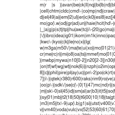
m|r |s )|avan|be(ck|ll|nq)|bi(lb|rd)|b
|cell|chtm|cldc|cmd\-|co(mp|nd)|craw|d
d)|el(49|ai)|em(l2|ul)|er(ic|k0)|esl8|ez
mo|go(\.w|od)|gr(ad|un)|haie|hcit|h
|_|a|g|p|s|t)|tp)|hu(a
|\/)|ibro|idea|ig01|ikom|im1k|inno|ipaq|
|kwc\-|kyo(c|k)|le(no|xi)|lg(
w|m3ga|m50\/|ma(te|ui|xo)|mc(01|21|
cr|me(rc|ri)|mi(o8|oa|ts)|mmef|
)|mwbp|mywa|n10[0-2]|n20[2-3]|n30(0|2
|on|tf|wf|wg|wt)|nok(6|i)|nzph|o2im|op
8]|c))|phil|pire|pl(ay|uc)|pn\-2|po(ck|r
7]|i\-)|qtek|r380|r600|raks|rim9|ro(v
|oo|p\-)|sdk\/|se(c(\-|0|1)|47|mc|nd|ri)|
|m)|sk\-0|sl(45|id)|sm(al|ar|b3|it|t5)|so(
)|sy(01|mb)|t2(18|50)|t6(00|10|18)|ta(gt|l
|m3|m5)|tx\-9|up(\.b|g1|si)|utst|v400|v7
v)|vm40|voda|vulc|vx(52|53|60|6