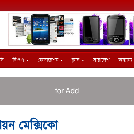
সি
বিওএ
ফেডারেশন
ক্লাব
সারাদেশ
অন্যান্য
for Add
িয়ন মেক্সিকো