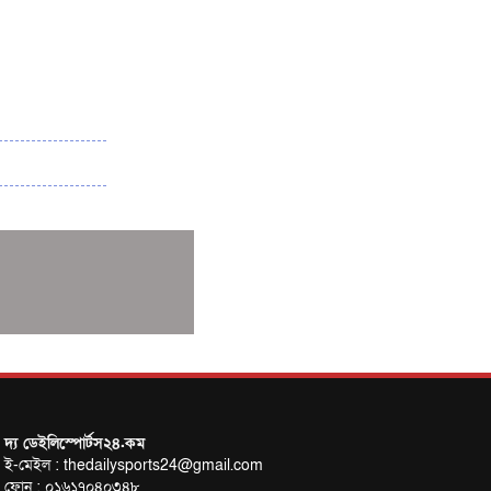
৩৮৬ রানে অলআউট পাকিস্তান; ২৭ রানের লিড
বাংলাদেশের
পুনরায় বিএসপিএ সভাপতি রেজওয়ান, সাধারণ
সম্পাদক আনন্দ
শান্ত-মুমিনুলদের ব্যাটে প্রথম দিন বাংলাদেশের
রোনালদোর আরেকটি বড় কীর্তি
প্রচার বিমুখ এক ক্রীড়া অন্তপ্রাণ সংগঠক
নতুন সভাপতি পাচ্ছে ক্রিকেটের আইন প্রণয়নকারী
সংস্থা এমসিসি
সাফের হ্যাটট্রিক মিশনে থাইল্যান্ডের পথে
আফঈদারা
নিউজিল্যান্ড টেস্ট দলে ফক্সক্রফট
বায়ার্নকে বিদায় করে ফাইনালে পিএসজি
আগামী বছর থেকে শিক্ষাক্ষেত্রে খেলাধুলা
দ্য ডেইলিস্পোর্টস২৪.কম
ই-মেইল : thedailysports24@gmail.com
বাধ্যতামূলক করা হবে: ক্রীড়া প্রতিমন্ত্রী
ফোন : ০১৬১৭০৪০৩৪৮