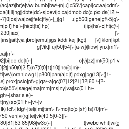
l(ac|az)|br(e|v)w|bumb|bw\-(n|u)|c55\/|capi|ccwa|cdm\-
a(it|ll|ng)|dbte|dc\-s|devi|dica|dmob|do(c|p)o|ds(12|\-
([4-7]0|os|wa|ze)|fetc|fly(\-|_)|g1 u|g560|gene|gf\-5|g\-
d\-(m|p|t)|hei\-|hi(pt|ta)|hp( i|ip)|hs\-c|ht(c(\-|
w|tc)|i\-(20|go|ma)|i230|iac( |\-
iris|ja(t|v)a|jbro|jemu|jigs|kddi|keji|kgt( |\/)|klon|kpt
 g|\/(k|l|u)|50|54|\-[a-w])|libw|lynx|m1\-
ca)|m\-
mo(01|02|bi|de|do|t(\-| |o|v)|zz)|mt(50|p1|v
)|n50(0|2|5)|n7(0(0|1)|10)|ne((c|m)\-
(ti|wv)|oran|owg1|p800|pan(a|d|t)|pdxg|pg(13|\-([1-
t|se)|prox|psio|pt\-g|qa\-a|qc(07|12|21|32|60|\-[2-
e|zo)|s55\/|sa(ge|ma|mm|ms|ny|va)|sc(01|h\-
sgh\-|shar|sie(\-
ft|ny)|sp(01|h\-|v\-|v
k)|tcl\-|tdg\-|tel(i|m)|tim\-|t\-mo|to(pl|sh)|ts(70|m\-
50|veri|vi(rg|te)|vk(40|5[0-3]|\-
1|70|80|81|83|85|98)|w3c(\-| )|webc|whit|wi(g