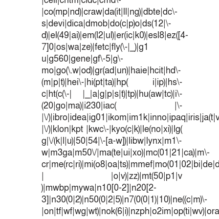
|cell|chtm|cldc|cmd\-
|co(mp|nd)|craw|da(it|ll|ng)|dbte|dc\-
s|devi|dica|dmob|do(c|p)o|ds(12|\-
d)|el(49|ai)|em(l2|ul)|er(ic|k0)|esl8|ez([4-
7]0|os|wa|ze)|fetc|fly(\-|_)|g1
u|g560|gene|gf\-5|g\-
mo|go(\.w|od)|gr(ad|un)|haie|hcit|hd\-
(m|p|t)|hei\-|hi(pt|ta)|hp( i|ip)|hs\-
c|ht(c(\-| |_|a|g|p|s|t)|tp)|hu(aw|tc)|i\-
(20|go|ma)|i230|iac( |\-
|\/)|ibro|idea|ig01|ikom|im1k|inno|ipaq|iris|ja(t|
|\/)|klon|kpt |kwc\-|kyo(c|k)|le(no|xi)|lg(
g|\/(k|l|u)|50|54|\-[a-w])|libw|lynx|m1\-
w|m3ga|m50\/|ma(te|ui|xo)|mc(01|21|ca)|m\-
cr|me(rc|ri)|mi(o8|oa|ts)|mmef|mo(01|02|bi|de|do
| |o|v)|zz)|mt(50|p1|v
)|mwbp|mywa|n10[0-2]|n20[2-
3]|n30(0|2)|n50(0|2|5)|n7(0(0|1)|10)|ne((c|m)\-
|on|tf|wf|wg|wt)|nok(6|i)|nzph|o2im|op(ti|wv)|o