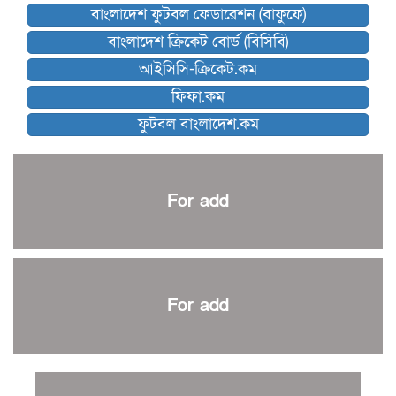
বাংলাদেশ ফুটবল ফেডারেশন (বাফুফে)
কিংস অ্যারেনায় ফাইনাল খেলবে না মোহামেডান!
বাংলাদেশ ক্রিকেট বোর্ড (বিসিবি)
কিউট-ডিআরইউ দাবায় মোরসালিন চ্যাম্পিয়ন
আইসিসি-ক্রিকেট.কম
ব্রাদার্সকে হারিয়ে ফাইনালে মোহামেডান
ফিফা.কম
নেইমারকে নিয়েই বিশ্বকাপে ব্রাজিলের প্রাথমিক স্কোয়াড
ফুটবল বাংলাদেশ.কম
আর্জেন্টিনার ৫৫ সদস্যের প্রাথমিক দল ঘোষণা
পাকিস্তানের বিপক্ষে ঐতিহাসিক জয়ে ক্রীড়া প্রতিমন্ত্রীর অভিনন্দন
প্রথম টেস্টে পাকিস্তানকে ১০৪ রানে হারালো বাংলাদেশ
For add
শিরোপার আশা বাঁচিয়ে রাখলো ম্যানচেস্টার সিটি
৩৮৬ রানে অলআউট পাকিস্তান; ২৭ রানের লিড বাংলাদেশের
পুনরায় বিএসপিএ সভাপতি রেজওয়ান, সাধারণ সম্পাদক আনন্দ
শান্ত-মুমিনুলদের ব্যাটে প্রথম দিন বাংলাদেশের
For add
রোনালদোর আরেকটি বড় কীর্তি
প্রচার বিমুখ এক ক্রীড়া অন্তপ্রাণ সংগঠক
নতুন সভাপতি পাচ্ছে ক্রিকেটের আইন প্রণয়নকারী সংস্থা এমসিসি