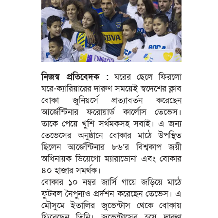
নিজস্ব প্রতিবেদক :
ঘরের ছেলে ফিরলো
ঘরে-ক্যারিয়ারের দারুণ সময়েই স্বদেশের ক্লাব
বোকা জুনিয়র্সে প্রত্যাবর্তন করেছেন
আর্জেন্টিনার ফরোয়ার্ড কার্লোস তেভেস।
তাকে পেয়ে খুশি সর্থমকসহ সবাই। এ জন্য
তেভেসের অনুষ্ঠানে বোকার মাঠে উপস্থিত
ছিলেন আর্জেন্টিনার ৮৬’র বিশ্বকাপ জয়ী
অধিনায়ক ডিয়েগো ম্যারাডোনা এবং বোকার
৪০ হাজার সমর্থক।
বোকার ১০ নম্বর জার্সি গায়ে জড়িয়ে মাঠে
ফুটবল নৈপুন্যও প্রর্দশন করেছেন তেভেস। এ
মৌসুমে ইতালির জুভেন্টাস থেকে বোকায়
ফিরেছেন তিনি। জুভেন্টাসের হয়ে দারুণ