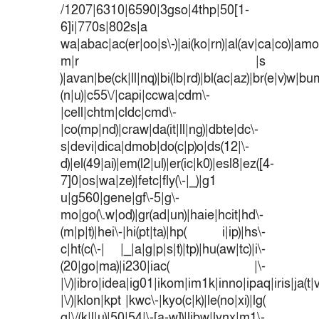
/1207|6310|6590|3gso|4thp|50[1-
6]i|770s|802s|a
wa|abac|ac(er|oo|s\-)|ai(ko|rn)|al(av|ca|co)|amoi
m|r |s
)|avan|be(ck|ll|nq)|bi(lb|rd)|bl(ac|az)|br(e|v)w|b
(n|u)|c55\/|capi|ccwa|cdm\-
|cell|chtm|cldc|cmd\-
|co(mp|nd)|craw|da(it|ll|ng)|dbte|dc\-
s|devi|dica|dmob|do(c|p)o|ds(12|\-
d)|el(49|ai)|em(l2|ul)|er(ic|k0)|esl8|ez([4-
7]0|os|wa|ze)|fetc|fly(\-|_)|g1
u|g560|gene|gf\-5|g\-
mo|go(\.w|od)|gr(ad|un)|haie|hcit|hd\-
(m|p|t)|hei\-|hi(pt|ta)|hp( i|ip)|hs\-
c|ht(c(\-| |_|a|g|p|s|t)|tp)|hu(aw|tc)|i\-
(20|go|ma)|i230|iac( |\-
|\/)|ibro|idea|ig01|ikom|im1k|inno|ipaq|iris|ja(t|
|\/)|klon|kpt |kwc\-|kyo(c|k)|le(no|xi)|lg(
g|\/(k|l|u)|50|54|\-[a-w])|libw|lynx|m1\-