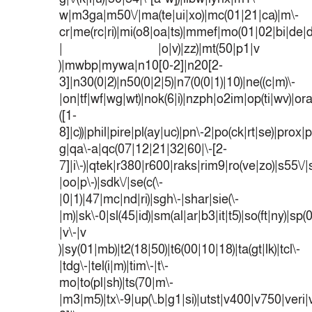
w|m3ga|m50\/|ma(te|ui|xo)|mc(01|21|ca)|m\-
cr|me(rc|ri)|mi(o8|oa|ts)|mmef|mo(01|02|bi|de|do
| |o|v)|zz)|mt(50|p1|v
)|mwbp|mywa|n10[0-2]|n20[2-
3]|n30(0|2)|n50(0|2|5)|n7(0(0|1)|10)|ne((c|m)\-
|on|tf|wf|wg|wt)|nok(6|i)|nzph|o2im|op(ti|wv)|o
([1-
8]|c))|phil|pire|pl(ay|uc)|pn\-2|po(ck|rt|se)|prox|p
g|qa\-a|qc(07|12|21|32|60|\-[2-
7]|i\-)|qtek|r380|r600|raks|rim9|ro(ve|zo)|s55
|oo|p\-)|sdk\/|se(c(\-
|0|1)|47|mc|nd|ri)|sgh\-|shar|sie(\-
|m)|sk\-0|sl(45|id)|sm(al|ar|b3|it|t5)|so(ft|ny)|sp(
|v\-|v
)|sy(01|mb)|t2(18|50)|t6(00|10|18)|ta(gt|lk)|tcl\-
|tdg\-|tel(i|m)|tim\-|t\-
mo|to(pl|sh)|ts(70|m\-
|m3|m5)|tx\-9|up(\.b|g1|si)|utst|v400|v750|veri|v