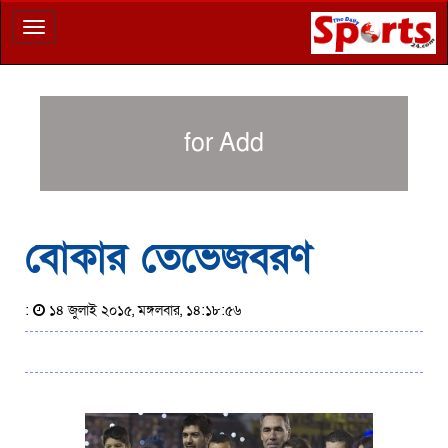
Toggle
navigation
for Add
বোকার তেভেজবরণ
:
১৪ জুলাই ২০১৫, মঙ্গলবার, ১৪:১৮:৫৬